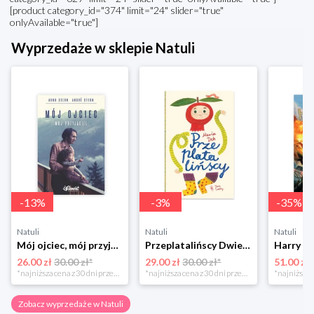
[product category_id="374" limit="24" slider="true"
onlyAvailable="true"]
Wyprzedaże w sklepie Natuli
-
13
%
-
3
%
-
35
%
Natuli
Natuli
Natuli
Mój ojciec, mój przyjaciel Element
Przeplatalińscy Dwie siostry
26.00 zł
30.00 zł*
29.00 zł
30.00 zł*
51.00 zł
*najniższa cena z 30 dni przed obniżką
*najniższa cena z 30 dni przed obniżką
Zobacz wyprzedaże w Natuli