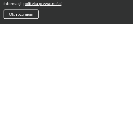
informacji:
polityka prywatności
.
Ok, rozumiem
Strona Główna
Promocje
Sklepy