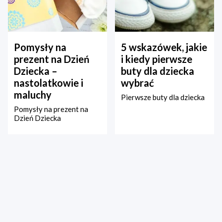
Pomysły na
5 wskazówek, jakie
prezent na Dzień
i kiedy pierwsze
Dziecka –
buty dla dziecka
nastolatkowie i
wybrać
maluchy
Pierwsze buty dla dziecka
Pomysły na prezent na
Dzień Dziecka