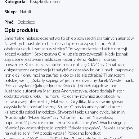
Kategoria
:
Książki dla dzieci
Sklep
:
Natuli
Płeć
:
Dziecięce
Opis produktu
Śmiertelne niebezpieczeństwo to chleb powszedni dla tajnych agentów.
Nawet tych nastoletnich, którzy dopiero uczą się fachu. Próba
obalenia rządu i zamach w stolicy? Do wychodzenia z takich opresji
adepci Akademii Szpiegostwa CIA już się przyzwyczaili. Kiedy jednak
zagrożone jest życie najbliższej rodziny Bena Ripleya, robi się
poważnie? Kto stoi za zamachem na centralę CIA? Czy Croatoan,
enigmatyczna organizacja fanatyków z czasów kolonialnych, naprawdę
istnieje? Komu można zaufać, a kto okaże się zdrajcą? Tłumaczem
polskiej wersji „Szkoły szpiegów” jest niezrównany Jarek Westermark.
Polskie wydanie (jako jedyne na świecie!) dopełniają dowcipne
ilustracje autorstwa Mariusza Andryszczyka, które dodają historii
dodatkowego uroku i humoru. Polecamy również audiobooki w
brawurowej interpretacji Mateusza Grydlika, który swoim głosem
ożywia każdą postać i scenę. Stuart Gibbs to amerykański autor
książek dla dzieci i młodzieży. Stworzył takie uznane cykle, jak m.in.
"FunJungle", "Moon Base" czy "Charlie Thorne". Największą
popularność przyniosła mu seria "Szkoła szpiegów". Warto sięgnąć
również po wcześniejsze jej części: "Szkoła szpiegów", "Szkoła szpiegów
na wakacjach" i "W obozie wroga". Polecane [product
category_id="629" limit="24" slider="true" onlyAvailable="true"]