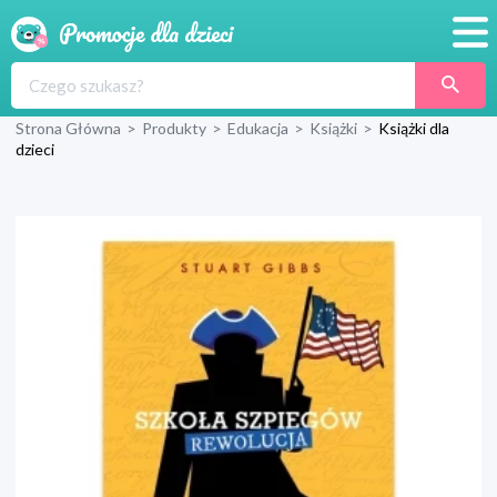
Promocje
Strona Główna
>
Produkty
>
Edukacja
>
Książki
>
Książki dla
Produkty
dzieci
Sklepy
Blog
Wyprawka