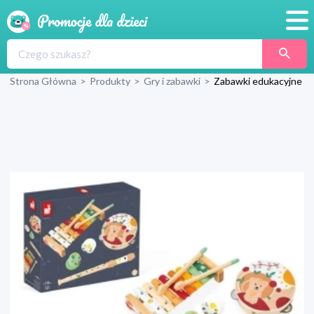
Promocje
Strona Główna
>
Produkty
>
Gry i zabawki
>
Zabawki edukacyjne
Produkty
Sklepy
Blog
Wyprawka