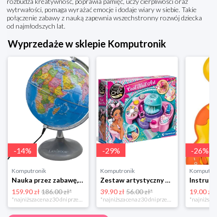
rozbudza kreatywność, poprawia pamięć, uczy cierpliwości oraz
wytrwałości, pomaga wyrażać emocje i dodaje wiary w siebie. Takie
połączenie zabawy z nauką zapewnia wszechstronny rozwój dziecka
od najmłodszych lat.
Wyprzedaże w sklepie Komputronik
-
14
%
-
29
%
-
26
%
Komputronik
Komputronik
Komputro
Nauka przez zabawę,zabawka edukacyjna,zabawka interaktywna Lexibook Globus Świecący Dzienny i Nocny PL LEXIBOOK
Zestaw artystyczny Clementoni Crazy chic Odjazdowe paznokcie 78771
159.90 zł
186.00 zł*
39.90 zł
56.00 zł*
19.00 zł
*najniższa cena z 30 dni przed obniżką
*najniższa cena z 30 dni przed obniżką