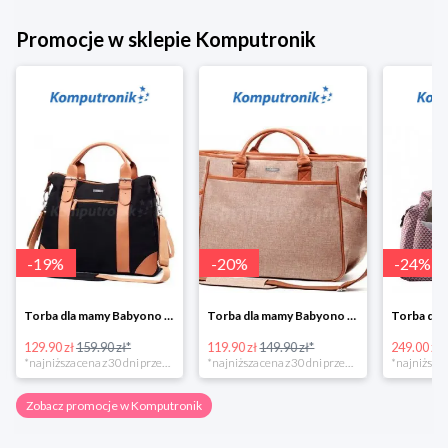
Promocje w sklepie Komputronik
-
19
%
-
20
%
-
24
%
Torba dla mamy Babyono 1505/01 Comfort Icoinic 5/5
Torba dla mamy Babyono 1507/01 Comfort Chic w super cenie
129.90 zł
159.90 zł*
119.90 zł
149.90 zł*
249.00 zł
*najniższa cena z 30 dni przed obniżką
*najniższa cena z 30 dni przed obniżką
Zobacz promocje w Komputronik