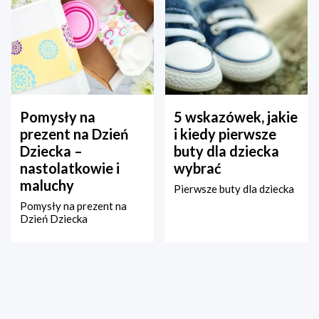
Pomysły na
5 wskazówek, jakie
prezent na Dzień
i kiedy pierwsze
Dziecka –
buty dla dziecka
nastolatkowie i
wybrać
maluchy
Pierwsze buty dla dziecka
Pomysły na prezent na
Dzień Dziecka