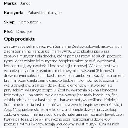
Marka
:
Janod
Kategoria
:
Zabawki edukacyjne
Sklep
:
Komputronik
Płeć
:
Dziecięce
Opis produktu
Zestaw zabawek muzycznych Sunshine Zestaw zabawek muzycznych
z serii Sunshine francuskiej marki JANOD to idealna pierwsza
zabawka muzyczna dla dziecka, która pomaga rozwijać słuch, poczucie
rytmu oraz zdolności muzyczne. Wspiera także rozwój wyobraźni,
koncentracji, wytrwałości i koordynacji ruchowej. W skład zestawu
wchodzą: ksylofon z ośmioma metalowymi klawiszami (8 tonów) i
drewnianymi pałeczkami, kastaniety, flet i tamburyn. Każdy instrument
brzmi inaczej, dzięki czemu dziecko będzie miało możliwość poznania
wielu dźwięków, a także – dzięki ilości elementów – stworzenia z
przyjaciółmi własnego zespołu. Zestaw wyróżnia piękna słoneczna
kolorystyka – na tamburynie namalowany jest mały lewek Leo, flet
zdobią odciski łap, a kastaniety – barwne motywy roślinne. Kolekcja
Sunshine to seria instrumentów muzycznych, inspirowanych Afryką i
Azją. Mają piękne słoneczne kolory, a ich ciepłe dźwięki przywołują
cudowne wspomnienia z podróży. Bohaterami serii są mały lewek Leo i
tygrysica Tess. Zabawki muzyczne uczą rozróżniania dźwięków,
poczucia rytmu i wprowadzają w cudowny świat muzyki. Gra na nich