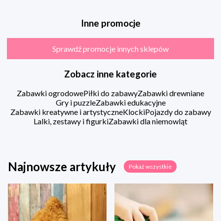
Inne promocje
Sprawdź promocje innych sklepów
Zobacz inne kategorie
Zabawki ogrodowe
Piłki do zabawy
Zabawki drewniane
Gry i puzzle
Zabawki edukacyjne
Zabawki kreatywne i artystyczne
Klocki
Pojazdy do zabawy
Lalki, zestawy i figurki
Zabawki dla niemowląt
Najnowsze artykuły
Pokaż wszystkie