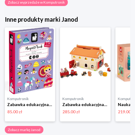
Zobacz wyprzedaże w Komputronik
Inne produkty marki Janod
Komputronik
Komputronik
Komputro
Zabawka edukacyjna,zabawki magnetyczne Janod Magnetibook Księżniczki
Zabawka edukacyjna,zestaw do odgrywania ról Janod Farma Drewniana J03318
85.00 zł
285.00 zł
219.00 z
Zobacz markę Janod