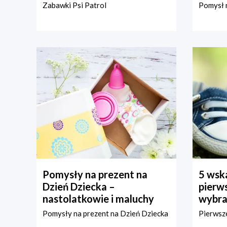
Zabawki Psi Patrol
Pomysł n
Pomysły na prezent na
5 wska
Dzień Dziecka –
pierws
nastolatkowie i maluchy
wybra
Pomysły na prezent na Dzień Dziecka
Pierwsze