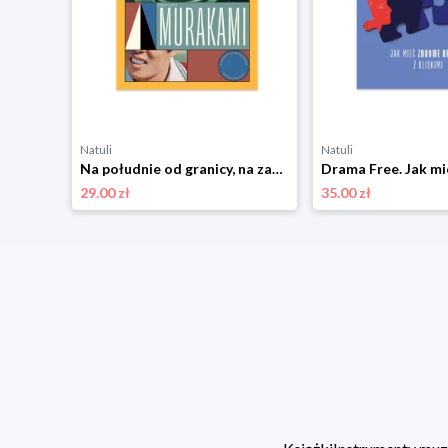
Natuli
Natuli
za
Na południe od granicy, na zachód od słońca Muza
29.00 zł
35.00 zł