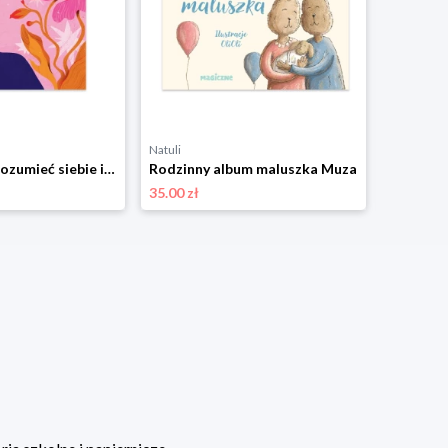
Natuli
Natuli
Relacja. Jak zrozumieć siebie i stworzyć dobry związek Muza
Rodzinny album maluszka Muza
35.00 zł
33.00 zł