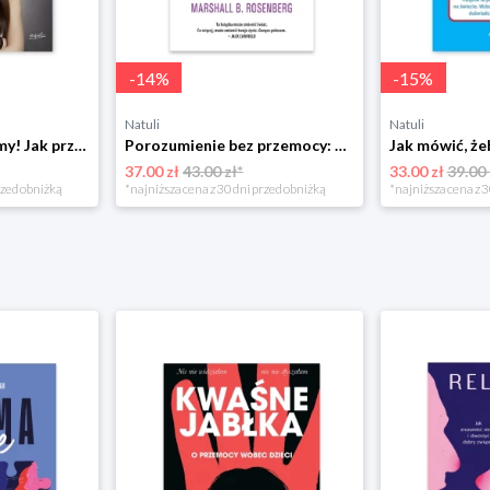
-
14
%
-
15
%
Natuli
Natuli
Już się nie rozumiemy! Jak przeżyć czas trzaskających drzwi Esprit
Porozumienie bez przemocy: o języku życia Czarna owca
37.00 zł
43.00 zł*
33.00 zł
39.00 
rzed obniżką
*najniższa cena z 30 dni przed obniżką
*najniższa cena z 3