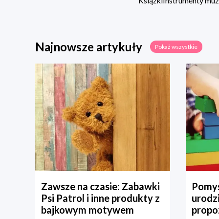
Książki
Instrumenty mu
Najnowsze artykuły
Pokaż wszystkie
Zawsze na czasie: Zabawki
Pomys
Psi Patrol i inne produkty z
urodz
bajkowym motywem
propo