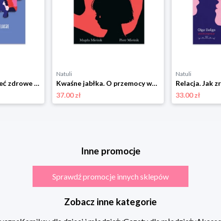
Natuli
Natuli
Drama Free. Jak mieć zdrowe relacje w rodzinie Muza
Kwaśne jabłka. O przemocy wobec dzieci Muza
37.00 zł
33.00 zł
Inne promocje
Sprawdź promocje innych sklepów
Zobacz inne kategorie