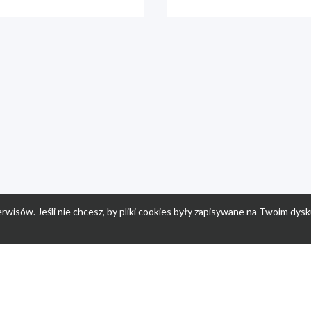
rwisów. Jeśli nie chcesz, by pliki cookies były zapisywane na Twoim dysk
a
Przepisy dla dzieci
Po