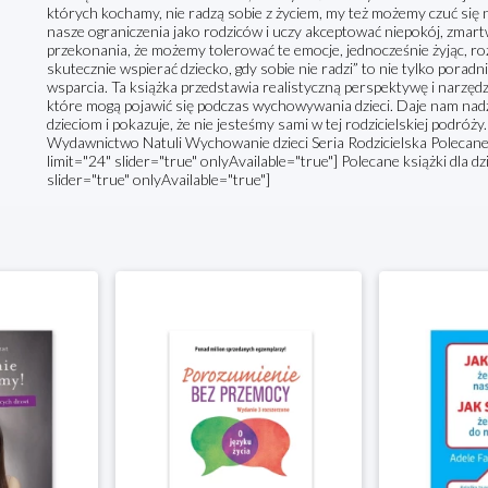
których kochamy, nie radzą sobie z życiem, my też możemy czuć się 
nasze ograniczenia jako rodziców i uczy akceptować niepokój, zmartw
przekonania, że możemy tolerować te emocje, jednocześnie żyjąc, rozw
skutecznie wspierać dziecko, gdy sobie nie radzi” to nie tylko porad
wsparcia. Ta książka przedstawia realistyczną perspektywę i narzęd
które mogą pojawić się podczas wychowywania dzieci. Daje nam nadz
dzieciom i pokazuje, że nie jesteśmy sami w tej rodzicielskiej podróż
Wydawnictwo Natuli Wychowanie dzieci Seria Rodzicielska Polecane
limit="24" slider="true" onlyAvailable="true"] Polecane książki dla d
slider="true" onlyAvailable="true"]