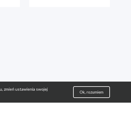
u, zmień ustawienia swojej
Ok, rozumiem
lityka Prywatności