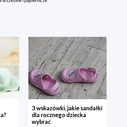
ia szkolne i papiernicze
3 wskazówki, jakie sandałki
ka?
dla rocznego dziecka
wybrać