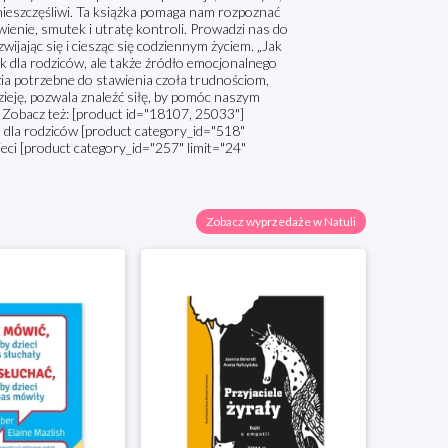
nieszczęśliwi. Ta książka pomaga nam rozpoznać
ienie, smutek i utratę kontroli. Prowadzi nas do
ijając się i ciesząc się codziennym życiem. „Jak
nik dla rodziców, ale także źródło emocjonalnego
zia potrzebne do stawienia czoła trudnościom,
ieję, pozwala znaleźć siłę, by pomóc naszym
y. Zobacz też: [product id="18107, 25033"]
 dla rodziców [product category_id="518"
zieci [product category_id="257" limit="24"
Zobacz wyprzedaże w Natuli