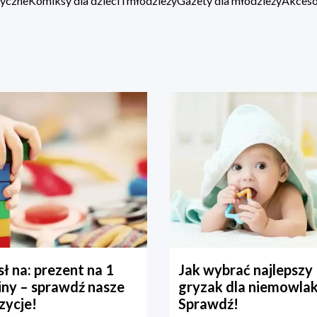
zyczne
Komiksy dla dzieci i młodzieży
Gazety dla młodzieży
Akcesor
ł na: prezent na 1
Jak wybrać najlepszy
iny – sprawdź nasze
gryzak dla niemowla
zycje!
Sprawdź!