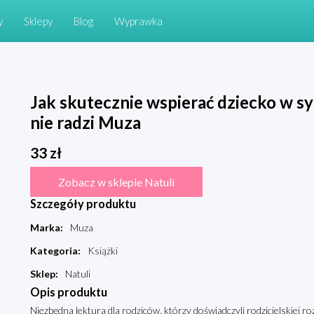
y
Sklepy
Blog
Wyprawka
Jak skutecznie wspierać dziecko w sy
nie radzi Muza
33
zł
Zobacz w sklepie Natuli
Szczegóły produktu
Marka
:
Muza
Kategoria
:
Książki
Sklep
:
Natuli
Opis produktu
Niezbędna lektura dla rodziców, którzy doświadczyli rodzicielskiej roz