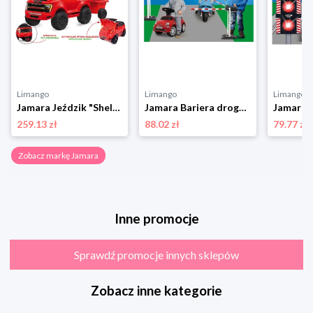
Limango
Limango
Limango
Jamara Jeździk "Shelby Ford F-150 Raptor" w kolorze czerwonym z przyczepką - 18 m+ rozmiar: onesize
Jamara Bariera drogowa "Grand" w kolorze biało-czerwonym rozmiar: onesize
259.13 zł
88.02 zł
79.77 zł
Zobacz markę Jamara
Inne promocje
Sprawdź promocje innych sklepów
Zobacz inne kategorie