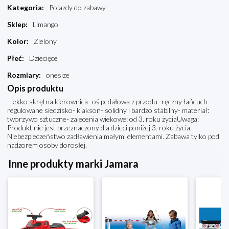
Kategoria
:
Pojazdy do zabawy
Sklep
:
Limango
Kolor
:
Zielony
Płeć
:
Dziecięce
Rozmiary
:
onesize
Opis produktu
- lekko skrętna kierownica- oś pedałowa z przodu- ręczny łańcuch-
regulowane siedzisko- klakson- solidny i bardzo stabilny- materiał:
tworzywo sztuczne- zalecenia wiekowe: od 3. roku życiaUwaga:
Produkt nie jest przeznaczony dla dzieci poniżej 3. roku życia.
Niebezpieczeństwo zadławienia małymi elementami. Zabawa tylko pod
nadzorem osoby dorosłej.
Inne produkty marki Jamara