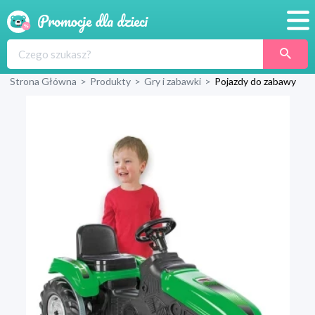
Promocje
Strona Główna
>
Produkty
>
Gry i zabawki
>
Pojazdy do zabawy
Produkty
Sklepy
Blog
Wyprawka