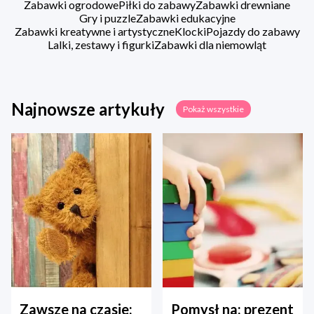
Zabawki ogrodowe
Piłki do zabawy
Zabawki drewniane
Gry i puzzle
Zabawki edukacyjne
Zabawki kreatywne i artystyczne
Klocki
Pojazdy do zabawy
Lalki, zestawy i figurki
Zabawki dla niemowląt
Najnowsze artykuły
Pokaż wszystkie
Zawsze na czasie:
Pomysł na: prezent