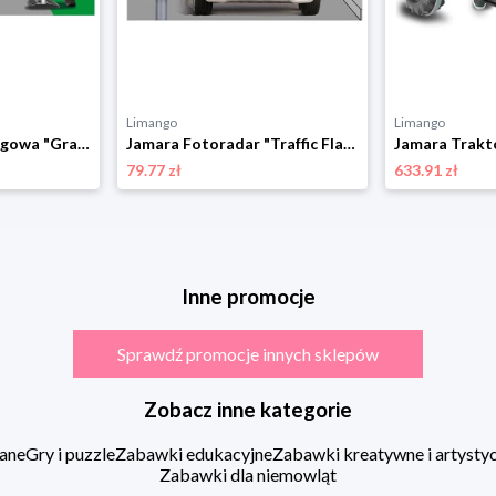
Limango
Limango
Jamara Bariera drogowa "Grand" w kolorze biało-czerwonym rozmiar: onesize
Jamara Fotoradar "Traffic Flash" - 3+ rozmiar: onesize
79.77 zł
633.91 zł
Inne promocje
Sprawdź promocje innych sklepów
Zobacz inne kategorie
ane
Gry i puzzle
Zabawki edukacyjne
Zabawki kreatywne i artysty
Zabawki dla niemowląt