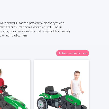
owa z przodu- zaczep przyczepy do wszystkich
dzo stabilny- zalecenia wiekowe: od 3. roku
u życia, ponieważ zawiera małe części, które mogą
ć w ruchu ulicznym.
Zobacz markę Jamara