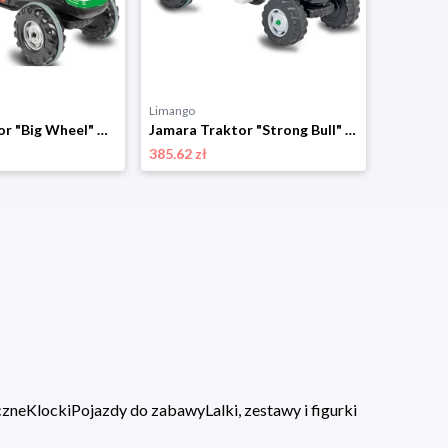
Limango
Jamara Traktor "Big Wheel" w kolorze zielonym - 3+ rozmiar: onesize
Jamara Traktor "Strong Bull" w kolorze zielonym - 3+ rozmiar: onesize
385.62 zł
czne
Klocki
Pojazdy do zabawy
Lalki, zestawy i figurki