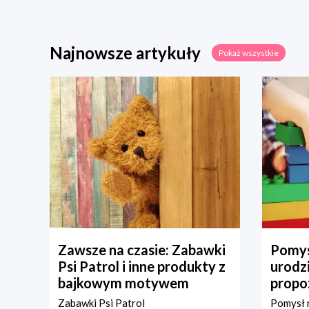
Najnowsze artykuły
Pokaż wszystkie
Zawsze na czasie: Zabawki
Pomys
Psi Patrol i inne produkty z
urodz
bajkowym motywem
propo
Zabawki Psi Patrol
Pomysł n