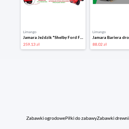
Limango
Limango
Jamara Jeździk "Shelby Ford F-150 Raptor" w kolorze czerwonym z przyczepką - 18 m+ rozmiar: onesize
259.13 zł
88.02 zł
Zabawki ogrodowe
Piłki do zabawy
Zabawki drewni