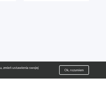
u, zmień ustawienia swojej
Ok, rozumiem
lityka Prywatności