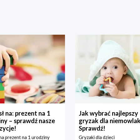
ł na: prezent na 1
Jak wybrać najlepszy
iny – sprawdź nasze
gryzak dla niemowla
zycje!
Sprawdź!
a prezent na 1 urodziny
Gryzaki dla dzieci