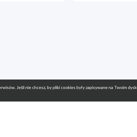
rwisów. Jeśli nie chcesz, by pliki cookies były zapisywane na Twoim dysk
a
Przepisy dla dzieci
Po