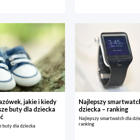
zówek, jakie i kiedy
Najlepszy smartwatch
ze buty dla dziecka
dziecka – ranking
ć
Najlepszy smartwatch dla dzi
ranking
 buty dla dziecka