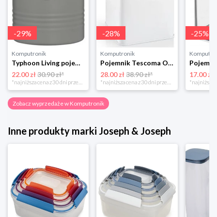
-
29
%
-
28
%
-
25
%
Komputronik
Komputronik
Komputro
Typhoon Living pojemnik na cukier szary 1400.733
Pojemnik Tescoma Online 14 cm 900839.00 biały
22.00 zł
30.90 zł*
28.00 zł
38.90 zł*
17.00 zł
*najniższa cena z 30 dni przed obniżką
*najniższa cena z 30 dni przed obniżką
Zobacz wyprzedaże w Komputronik
Inne produkty marki Joseph & Joseph