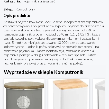
Kategoria
:
Pojemniki na żywność
Sklep
:
Komputronik
Opis produktu
Zestaw 4 pojemników Nest Lock, Joseph Joseph zestaw pojemników
do przechowywania np. produktów sypkich i płynów, do przenoszenia
posiłków, wykonane z tworzywa sztucznego wolnego od BPA, w
komplecie pojemniki o pojemnościach: 540 ml, 1.1 l, 1.85 l, 3 l, każdy
posiada szczelną pokrywkę z klipsowym zamykaniem i uszczelkami
(szer. 5 mm) – zamknięcie testowane 10 000 razy, dopasowanie
kolorystyczne – kolor klipsów pokrywki odpowiada oznaczeniu na
podstawie pojemnika – łatwa identyfikacja, możliwość włożenia
pojemnika jednego w drugi i pokrywek w ten sam sposób – łatwe
przechowywanie, pojemniki nadają się do lodówki, zamrażarki,
kuchenki mikrofalowej oraz zmywarki (na górną półkę).
Wyprzedaże w sklepie Komputronik