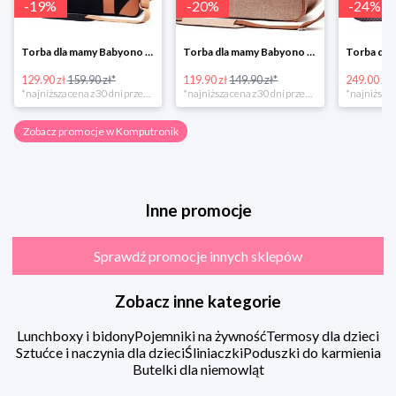
-
19
%
-
20
%
-
24
%
Torba dla mamy Babyono 1505/01 Comfort Icoinic 5/5
Torba dla mamy Babyono 1507/01 Comfort Chic w super cenie
129.90 zł
159.90 zł*
119.90 zł
149.90 zł*
249.00 zł
*najniższa cena z 30 dni przed obniżką
*najniższa cena z 30 dni przed obniżką
Zobacz promocje w Komputronik
Inne promocje
Sprawdź promocje innych sklepów
Zobacz inne kategorie
Lunchboxy i bidony
Pojemniki na żywność
Termosy dla dzieci
Sztućce i naczynia dla dzieci
Śliniaczki
Poduszki do karmienia
Butelki dla niemowląt