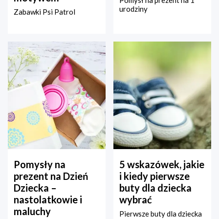
Pomysł na prezent na 1
urodziny
Zabawki Psi Patrol
Pomysły na
5 wskazówek, jakie
prezent na Dzień
i kiedy pierwsze
Dziecka –
buty dla dziecka
nastolatkowie i
wybrać
maluchy
Pierwsze buty dla dziecka