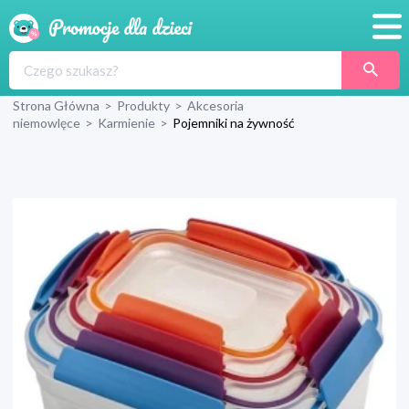
Promocje
Strona Główna
>
Produkty
>
Akcesoria
Produkty
niemowlęce
>
Karmienie
>
Pojemniki na żywność
Sklepy
Blog
Wyprawka