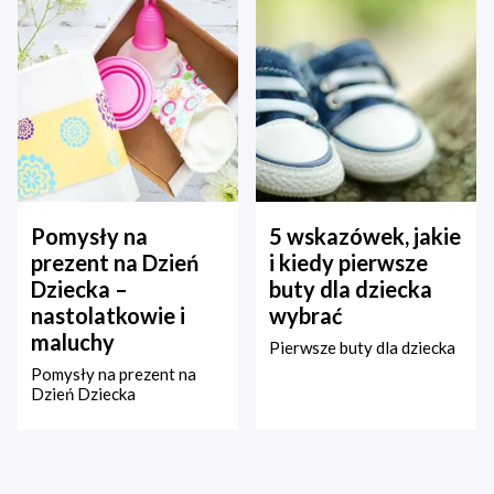
Pomysły na
5 wskazówek, jakie
prezent na Dzień
i kiedy pierwsze
Dziecka –
buty dla dziecka
nastolatkowie i
wybrać
maluchy
Pierwsze buty dla dziecka
Pomysły na prezent na
Dzień Dziecka