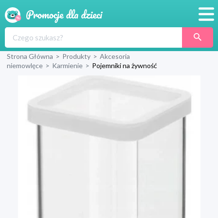
Promocje
Strona Główna
>
Produkty
>
Akcesoria
Produkty
niemowlęce
>
Karmienie
>
Pojemniki na żywność
Sklepy
Blog
Wyprawka