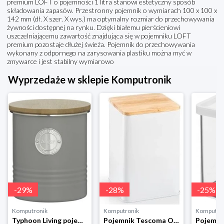
premium LOFT o pojemności 1 litra stanowi estetyczny sposób
składowania zapasów. Przestronny pojemnik o wymiarach 100 x 100 x
142 mm (dł. X szer. X wys.) ma optymalny rozmiar do przechowywania
żywności dostępnej na rynku. Dzięki białemu pierścieniowi
uszczelniającemu zawartość znajdująca się w pojemniku LOFT
premium pozostaje dłużej świeża. Pojemnik do przechowywania
wykonany z odpornego na zarysowania plastiku można myć w
zmywarce i jest stabilny wymiarowo
Wyprzedaże w sklepie Komputronik
-
29
%
-
28
%
-
25
%
Komputronik
Komputronik
Komputro
Typhoon Living pojemnik na cukier szary 1400.733
Pojemnik Tescoma Online 14 cm 900839.00 biały