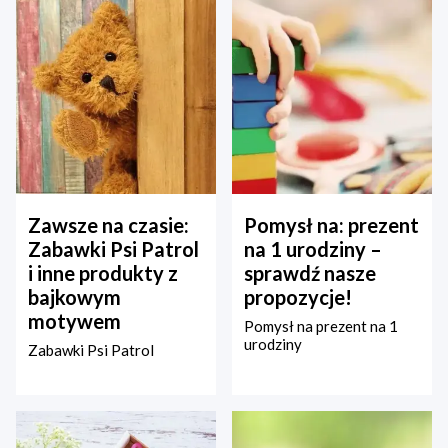
Zawsze na czasie:
Pomysł na: prezent
Zabawki Psi Patrol
na 1 urodziny –
i inne produkty z
sprawdź nasze
bajkowym
propozycje!
motywem
Pomysł na prezent na 1
urodziny
Zabawki Psi Patrol