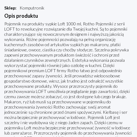
Sklep
:
Komputronik
Opis produktu
Pojemnik na produkty sypkie Loft 1000 ml, Rotho Pojemniki z serii
LOFT to rewolucyjne rozwiązanie dla Twojej kuchni. Są to pojemniki
charakteryzujące się nowoczesnym designem i najwyższą jakością
wykonania. Różne pojemności pozwalają na pełną organizację
kuchennych zasobów od artykułów sypkich po makarony, płatki
śniadaniowe, owoce, ciastka czy choćby słodycze. Szczelna pokrywka
zapewni przechowywanym produktom świeżość i ochroni przed
działaniem czynników zewnętrznych. Estetyka wykonania pozwala
wykorzystać pojemniki również jako ozdobę w kuchni. Dzięki
pojemnikowi premium LOFT firmy Rotho łatwo jest odpowiednio
przechowywać zapasy żywności. Jeśli prowadzisz wieloosobowe
gospodarstwo domowe, wiesz, jak trudno jest odnaleźć wszystkie
przechowywane produkty. Wysoce przezroczysty pojemnik do
przechowywania LOFT umożliwia przeglądanie jego zawartości, dzięki
czemu zawsze możesz zobaczyć, co jest dostępne lub czego brakuje.
Makaron, ryż lub musli są przechowywane w pojemniku do
przechowywania żywności Rotho zachowując swój aromat
jednocześnie są chronione przed ćmami spożywczymi. Kiełbasę i ser
można bezpiecznie przechowywać w lodówce. Pojemnik Loft jest
szczelny i nie wydobywa się z niego żaden zapach. Dzięki czemu w
pojemniku Loft można bezpiecznie przechowywać żywność w lodówce
lub zamrażarce. Przezroczysty pojemnik do przechowywania żywności