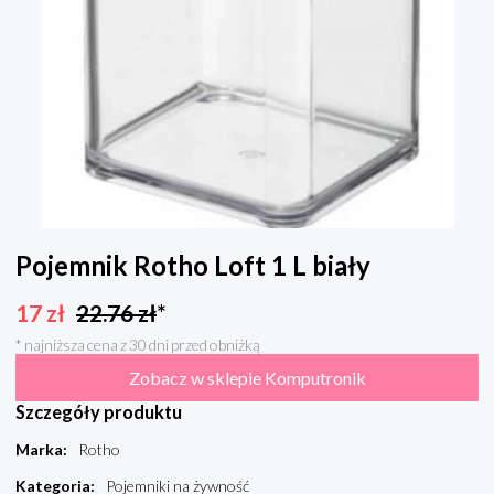
Pojemnik Rotho Loft 1 L biały
17
zł
22.76
zł
*
* najniższa cena z 30 dni przed obniżką
Zobacz w sklepie Komputronik
Szczegóły produktu
Marka
:
Rotho
Kategoria
:
Pojemniki na żywność