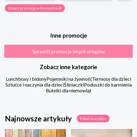
Zobacz promocje w Komputronik
Inne promocje
Sprawdź promocje innych sklepów
Zobacz inne kategorie
Lunchboxy i bidony
Pojemniki na żywność
Termosy dla dzieci
Sztućce i naczynia dla dzieci
Śliniaczki
Poduszki do karmienia
Butelki dla niemowląt
Najnowsze artykuły
Pokaż wszystkie