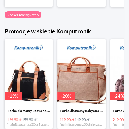
Zobacz markę Rotho
Promocje w sklepie Komputronik
-
19
%
-
20
%
-
24
%
Torba dla mamy Babyono 1505/01 Comfort Icoinic 5/5
Torba dla mamy Babyono 1507/01 Comfort Chic w super cenie
129.90 zł
159.90 zł*
119.90 zł
149.90 zł*
249.00 zł
*najniższa cena z 30 dni przed obniżką
*najniższa cena z 30 dni przed obniżką