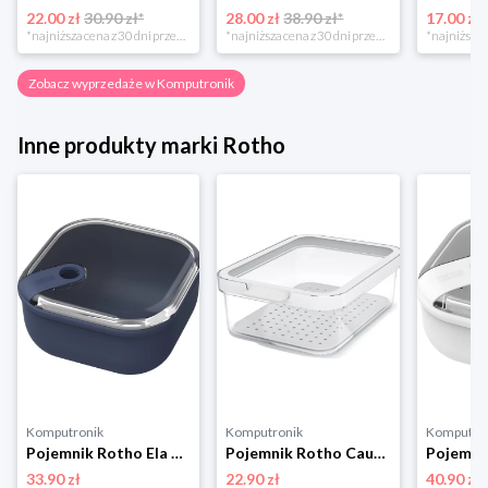
22.00 zł
30.90 zł*
28.00 zł
38.90 zł*
17.00 zł
*najniższa cena z 30 dni przed obniżką
*najniższa cena z 30 dni przed obniżką
Zobacz wyprzedaże w Komputronik
Inne produkty marki Rotho
Komputronik
Komputronik
Komputro
Pojemnik Rotho Ela 1l 1057206250 granatowy
Pojemnik Rotho Cauma 1,2 L biały
33.90 zł
22.90 zł
40.90 zł