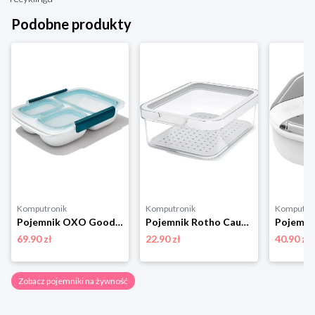
Podobne produkty
Komputronik
Komputronik
Komputro
Pojemnik OXO Good Grips Prep and Go 0.97 l 11301800 biały
Pojemnik Rotho Cauma 1,2 L biały
69.90 zł
22.90 zł
40.90 zł
Zobacz pojemniki na żywność