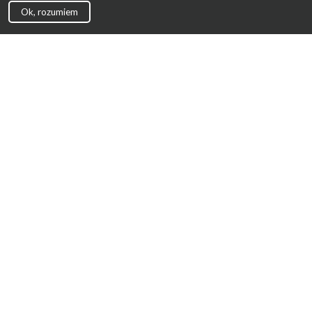
Ok, rozumiem
Strona Główna
Promocje
Sklepy
Wyprawka