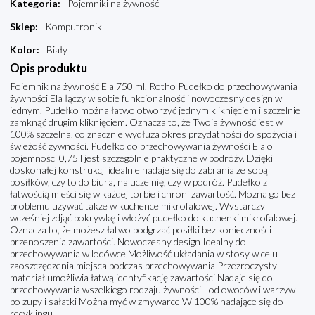
Kategoria
:
Pojemniki na żywność
Sklep
:
Komputronik
Kolor
:
Biały
Opis produktu
Pojemnik na żywność Ela 750 ml, Rotho Pudełko do przechowywania
żywności Ela łączy w sobie funkcjonalność i nowoczesny design w
jednym. Pudełko można łatwo otworzyć jednym kliknięciem i szczelnie
zamknąć drugim kliknięciem. Oznacza to, że Twoja żywność jest w
100% szczelna, co znacznie wydłuża okres przydatności do spożycia i
świeżość żywności. Pudełko do przechowywania żywności Ela o
pojemności 0,75 l jest szczególnie praktyczne w podróży. Dzięki
doskonałej konstrukcji idealnie nadaje się do zabrania ze sobą
posiłków, czy to do biura, na uczelnię, czy w podróż. Pudełko z
łatwością mieści się w każdej torbie i chroni zawartość. Można go bez
problemu używać także w kuchence mikrofalowej. Wystarczy
wcześniej zdjąć pokrywkę i włożyć pudełko do kuchenki mikrofalowej.
Oznacza to, że możesz łatwo podgrzać posiłki bez konieczności
przenoszenia zawartości. Nowoczesny design Idealny do
przechowywania w lodówce Możliwość układania w stosy w celu
zaoszczędzenia miejsca podczas przechowywania Przezroczysty
materiał umożliwia łatwą identyfikację zawartości Nadaje się do
przechowywania wszelkiego rodzaju żywności - od owoców i warzyw
po zupy i sałatki Można myć w zmywarce W 100% nadające się do
recyklingu