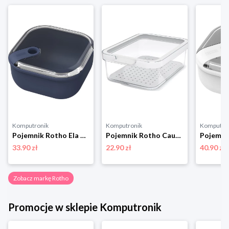
Komputronik
Komputronik
Komputro
Pojemnik Rotho Ela 1l 1057206250 granatowy
Pojemnik Rotho Cauma 1,2 L biały
33.90 zł
22.90 zł
40.90 zł
Zobacz markę Rotho
Promocje w sklepie Komputronik