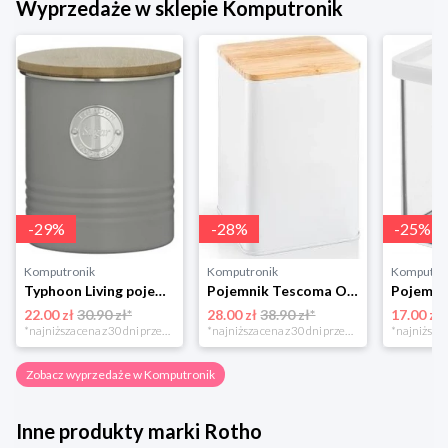
Wyprzedaże w sklepie Komputronik
-
29
%
-
28
%
-
25
%
Komputronik
Komputronik
Komputro
Typhoon Living pojemnik na cukier szary 1400.733
Pojemnik Tescoma Online 14 cm 900839.00 biały
22.00 zł
30.90 zł*
28.00 zł
38.90 zł*
17.00 zł
*najniższa cena z 30 dni przed obniżką
*najniższa cena z 30 dni przed obniżką
Zobacz wyprzedaże w Komputronik
Inne produkty marki Rotho