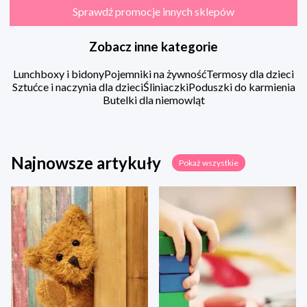
Sprawdź promocje innych sklepów
Zobacz inne kategorie
Lunchboxy i bidony
Pojemniki na żywność
Termosy dla dzieci
Sztućce i naczynia dla dzieci
Śliniaczki
Poduszki do karmienia
Butelki dla niemowląt
Najnowsze artykuły
Pokaż wszystkie