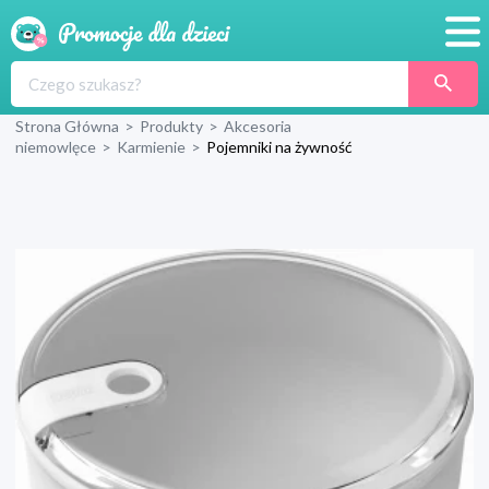
Promocje
Strona Główna
>
Produkty
>
Akcesoria
Produkty
niemowlęce
>
Karmienie
>
Pojemniki na żywność
Sklepy
Blog
Wyprawka