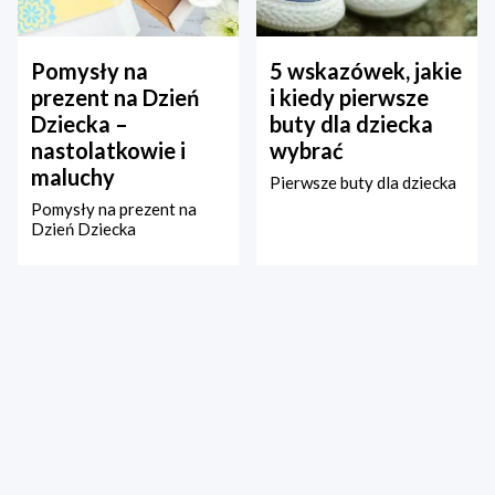
Pomysły na
5 wskazówek, jakie
prezent na Dzień
i kiedy pierwsze
Dziecka –
buty dla dziecka
nastolatkowie i
wybrać
maluchy
Pierwsze buty dla dziecka
Pomysły na prezent na
Dzień Dziecka