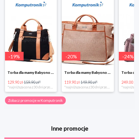
-
19
%
-
20
%
-
24
%
Torba dla mamy Babyono 1505/01 Comfort Icoinic 5/5
Torba dla mamy Babyono 1507/01 Comfort Chic w super cenie
129.90 zł
159.90 zł*
119.90 zł
149.90 zł*
249.00 zł
*najniższa cena z 30 dni przed obniżką
*najniższa cena z 30 dni przed obniżką
Zobacz promocje w Komputronik
Inne promocje