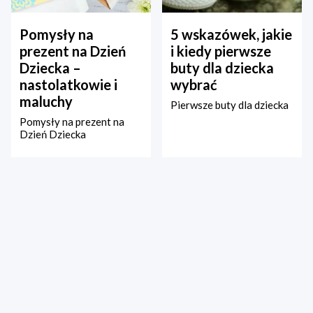
Pomysły na
5 wskazówek, jakie
prezent na Dzień
i kiedy pierwsze
Dziecka –
buty dla dziecka
nastolatkowie i
wybrać
maluchy
Pierwsze buty dla dziecka
Pomysły na prezent na
Dzień Dziecka