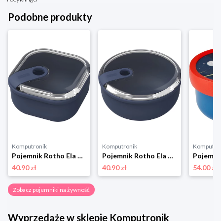
Podobne produkty
Komputronik
Komputronik
Komputro
Pojemnik Rotho Ela 2l 1057306250 granatowy
Pojemnik Rotho Ela 1,8l 1056906250 granatowy
40.90 zł
40.90 zł
54.00 zł
Zobacz pojemniki na żywność
Wyprzedaże w sklepie Komputronik