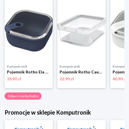
Komputronik
Komputronik
Komputro
Pojemnik Rotho Ela 1l 1057206250 granatowy
Pojemnik Rotho Cauma 1,2 L biały
33.90 zł
22.90 zł
40.90 zł
Zobacz markę Rotho
Promocje w sklepie Komputronik