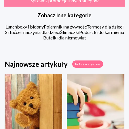
Sprawdź promocje innych sklepów
Zobacz inne kategorie
Lunchboxy i bidony
Pojemniki na żywność
Termosy dla dzieci
Sztućce i naczynia dla dzieci
Śliniaczki
Poduszki do karmienia
Butelki dla niemowląt
Najnowsze artykuły
Pokaż wszystkie