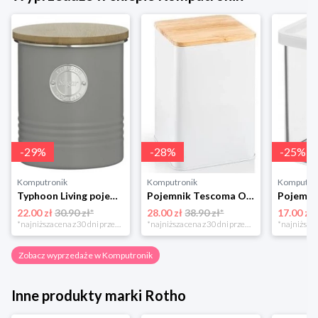
-
29
%
-
28
%
-
25
%
Komputronik
Komputronik
Komputro
Typhoon Living pojemnik na cukier szary 1400.733
Pojemnik Tescoma Online 14 cm 900839.00 biały
22.00 zł
30.90 zł*
28.00 zł
38.90 zł*
17.00 zł
*najniższa cena z 30 dni przed obniżką
*najniższa cena z 30 dni przed obniżką
Zobacz wyprzedaże w Komputronik
Inne produkty marki Rotho