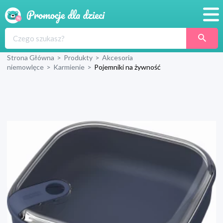
Promocje
Strona Główna
>
Produkty
>
Akcesoria
Produkty
niemowlęce
>
Karmienie
>
Pojemniki na żywność
Sklepy
Blog
Wyprawka