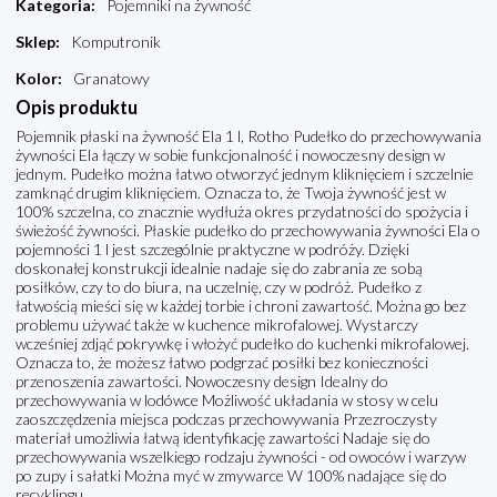
Kategoria
:
Pojemniki na żywność
Sklep
:
Komputronik
Kolor
:
Granatowy
Opis produktu
Pojemnik płaski na żywność Ela 1 l, Rotho Pudełko do przechowywania
żywności Ela łączy w sobie funkcjonalność i nowoczesny design w
jednym. Pudełko można łatwo otworzyć jednym kliknięciem i szczelnie
zamknąć drugim kliknięciem. Oznacza to, że Twoja żywność jest w
100% szczelna, co znacznie wydłuża okres przydatności do spożycia i
świeżość żywności. Płaskie pudełko do przechowywania żywności Ela o
pojemności 1 l jest szczególnie praktyczne w podróży. Dzięki
doskonałej konstrukcji idealnie nadaje się do zabrania ze sobą
posiłków, czy to do biura, na uczelnię, czy w podróż. Pudełko z
łatwością mieści się w każdej torbie i chroni zawartość. Można go bez
problemu używać także w kuchence mikrofalowej. Wystarczy
wcześniej zdjąć pokrywkę i włożyć pudełko do kuchenki mikrofalowej.
Oznacza to, że możesz łatwo podgrzać posiłki bez konieczności
przenoszenia zawartości. Nowoczesny design Idealny do
przechowywania w lodówce Możliwość układania w stosy w celu
zaoszczędzenia miejsca podczas przechowywania Przezroczysty
materiał umożliwia łatwą identyfikację zawartości Nadaje się do
przechowywania wszelkiego rodzaju żywności - od owoców i warzyw
po zupy i sałatki Można myć w zmywarce W 100% nadające się do
recyklingu