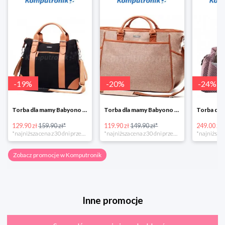
-
19
%
-
20
%
-
24
%
Torba dla mamy Babyono 1505/01 Comfort Icoinic 5/5
Torba dla mamy Babyono 1507/01 Comfort Chic w super cenie
129.90 zł
159.90 zł*
119.90 zł
149.90 zł*
249.00 zł
*najniższa cena z 30 dni przed obniżką
*najniższa cena z 30 dni przed obniżką
Zobacz promocje w Komputronik
Inne promocje