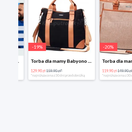
-
19
%
-
20
%
Tanie kupowanie w Komputronik
Torba dla mamy Babyono 1505/01 Comfort Icoinic 5/5
129.90 zł
159.90 zł*
119.90 zł
149.90 zł*
*najniższa cena z 30 dni przed obniżką
*najniższa cena z 30 dni p