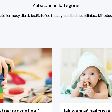
Zobacz inne kategorie
ość
Termosy dla dzieci
Sztućce i naczynia dla dzieci
Śliniaczki
Podus
ł na: prezent na 1
Jak wybrać najlepszy