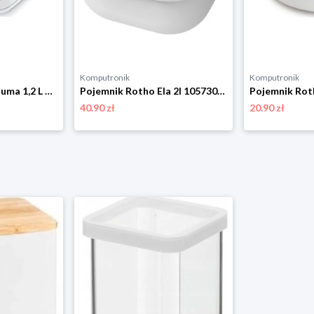
Komputronik
Komputronik
Pojemnik Rotho Cauma 1,2 L biały
Pojemnik Rotho Ela 2l 1057301023 biały
40.90 zł
20.90 zł