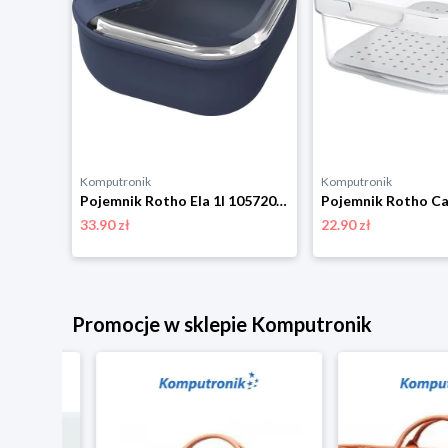
Komputronik
Komputronik
L biały
Pojemnik Rotho Ela 1l 1057206250 granatowy
33.90 zł
22.90 zł
Promocje w sklepie Komputronik