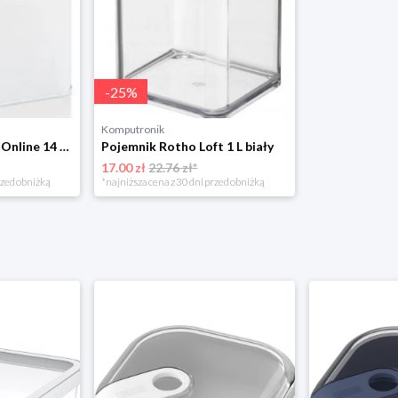
-
25
%
Komputronik
Pojemnik Tescoma Online 14 cm 900839.00 biały
Pojemnik Rotho Loft 1 L biały
17.00 zł
22.76 zł*
rzed obniżką
*najniższa cena z 30 dni przed obniżką