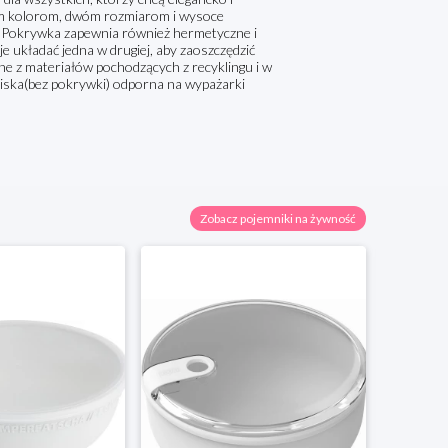
nym kolorom, dwóm rozmiarom i wysoce
ć. Pokrywka zapewnia również hermetyczne i
 układać jedna w drugiej, aby zaoszczędzić
e z materiałów pochodzących z recyklingu i w
Miska(bez pokrywki) odporna na wypażarki
Zobacz pojemniki na żywność