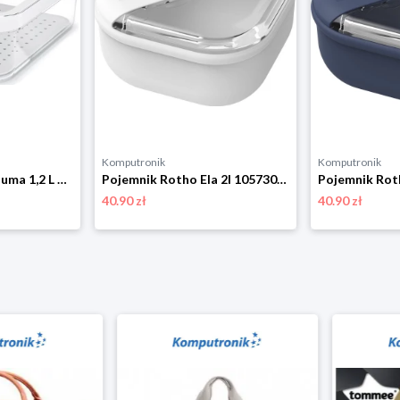
Komputronik
Komputronik
Pojemnik Rotho Cauma 1,2 L biały
Pojemnik Rotho Ela 2l 1057301023 biały
40.90 zł
40.90 zł