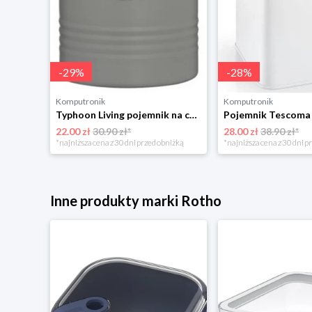
-
29
%
-
28
%
Komputronik
Komputronik
Typhoon Living pojemnik na cukier szary 1400.733
22.00 zł
30.90 zł*
28.00 zł
38.90 zł*
*najniższa cena z 30 dni przed obniżką
*najniższa cena z 30 dni p
Inne produkty marki Rotho