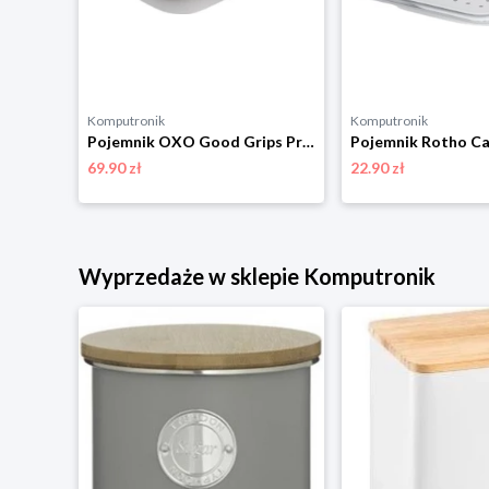
Komputronik
Komputronik
Pojemnik OXO Good Grips Prep and Go 0.48 l 11302100 biały
Pojemnik OXO Good Grips Prep and Go 0.97 l 11301800 biały
69.90 zł
22.90 zł
Wyprzedaże w sklepie Komputronik