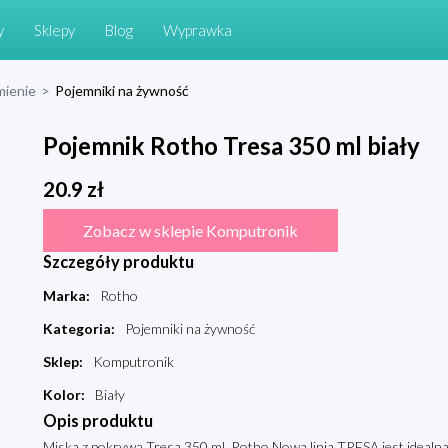
y
Sklepy
Blog
Wyprawka
mienie
>
Pojemniki na żywność
Pojemnik Rotho Tresa 350 ml biały
20.9
zł
Zobacz w sklepie Komputronik
Szczegóły produktu
Marka
:
Rotho
Kategoria
:
Pojemniki na żywność
Sklep
:
Komputronik
Kolor
:
Biały
Opis produktu
Miska z pokrywą Tresa 350 ml, Rotho Nowa linia TRESA jest idealna 