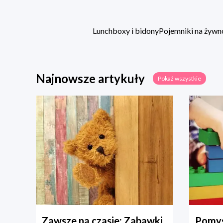
Lunchboxy i bidony
Pojemniki na żywn
Najnowsze artykuły
Pokaż wszystkie
Zawsze na czasie: Zabawki
Pomys