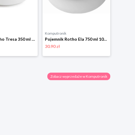
Komputronik
Komputro
Pojemnik Rotho Tresa 350 ml biały
Pojemnik Rotho Ela 750 ml 1056801023 biały
30.90 zł
35.90 zł
Zobacz wyprzedaże w Komputronik