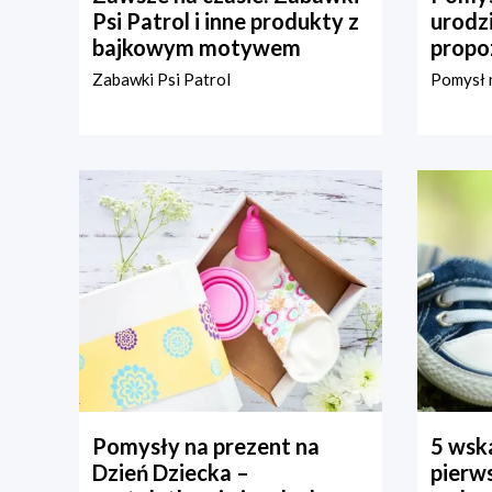
Psi Patrol i inne produkty z
urodz
bajkowym motywem
propo
Zabawki Psi Patrol
Pomysł n
Pomysły na prezent na
5 wska
Dzień Dziecka –
pierws