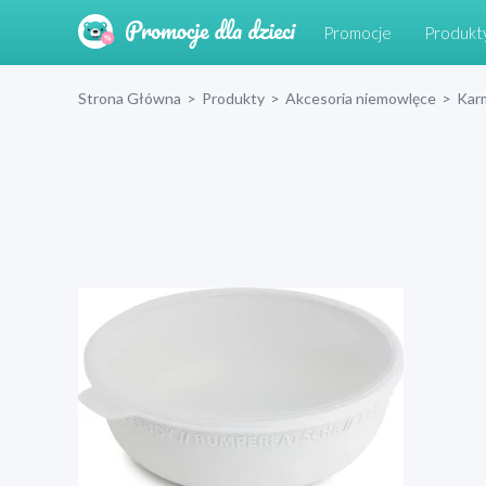
Promocje
Produkt
Strona Główna
>
Produkty
>
Akcesoria niemowlęce
>
Kar