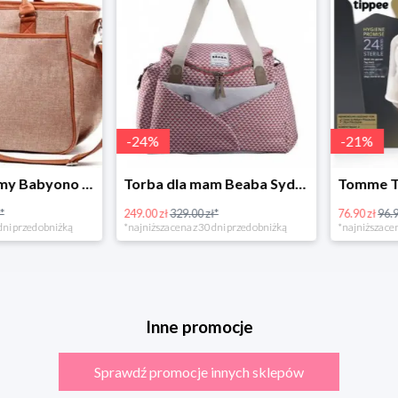
-
24
%
-
21
%
Torba dla mamy Babyono 1507/01 Comfort Chic w super cenie
Torba dla mam Beaba Sydney Play Print marsala
249.00 zł
329.00 zł*
76.90 zł
96.90 zł
rzed obniżką
*najniższa cena z 30 dni przed obniżką
*najniższa cena z 3
Inne promocje
Sprawdź promocje innych sklepów