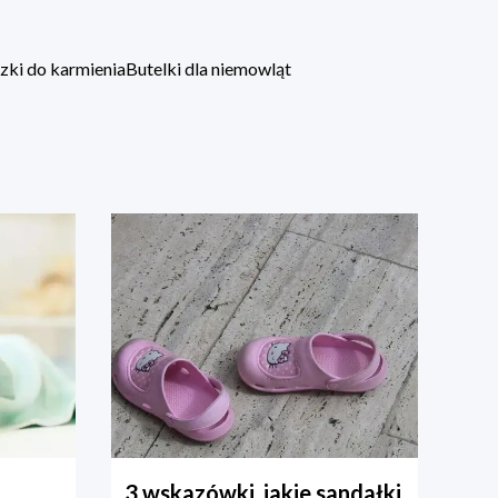
zki do karmienia
Butelki dla niemowląt
3 wskazówki, jakie sandałki