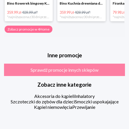
Bino Rowerek biegowy Krecik
Bino Kuchnia drewniana dla dzieci Provence
359.99 zł
409.99 zł*
359.99 zł
409.99 zł*
79.98 zł
13
*najniższa cena z 30 dni przed obniżką
*najniższa cena z 30 dni przed obniżką
Zobacz promocje w 4Home
Inne promocje
Sprawdź promocje innych sklepów
Zobacz inne kategorie
Akcesoria do kąpieli
Inhalatory
Szczoteczki do zębów dla dzieci
Smoczki uspokajające
Kąpiel niemowlęcia
Przewijanie