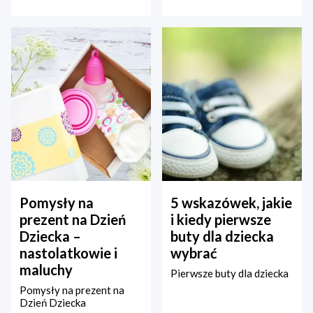
Pomysły na
5 wskazówek, jakie
prezent na Dzień
i kiedy pierwsze
Dziecka –
buty dla dziecka
nastolatkowie i
wybrać
maluchy
Pierwsze buty dla dziecka
Pomysły na prezent na
Dzień Dziecka