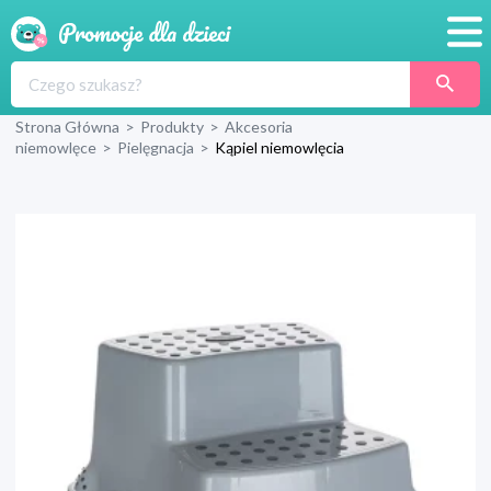
Promocje
Strona Główna
>
Produkty
>
Akcesoria
Produkty
niemowlęce
>
Pielęgnacja
>
Kąpiel niemowlęcia
Sklepy
Blog
Wyprawka