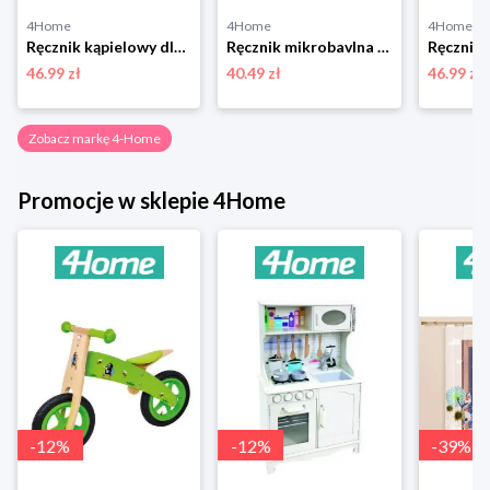
4Home
4Home
4Home
Ręcznik kąpielowy dla dzieci Psi patrol Najpierw praca, potem zabawa, 70 x 140 cm 4-Home
Ręcznik mikrobavlna DELUXE szary, 50 x 95 cm, 50 x 95 cm 4-Home
46.99 zł
40.49 zł
46.99 zł
Zobacz markę 4-Home
Promocje w sklepie 4Home
-
12
%
-
12
%
-
39
%