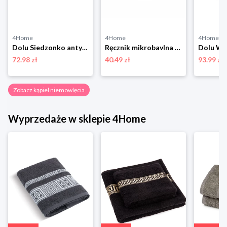
4Home
4Home
4Home
Dolu Siedzonko antypoślizgowe do wanny, szary, 16,5 x 37,5 x 30,5 cm
Ręcznik mikrobavlna DELUXE szary, 50 x 95 cm, 50 x 95 cm 4-Home
72.98 zł
40.49 zł
93.99 zł
Zobacz kąpiel niemowlęcia
Wyprzedaże w sklepie 4Home