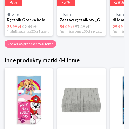
-
8
%
-
5
%
-
28
%
4Home
4Home
4Home
Ręcznik Grecka kolekcja ciemnoszary, 50 x 100 cm, 50 x 100 cm Bellatex
Zestaw ręczników „Greek” czarny, 50 x 90 cm, 70 x 130 cm 4-Home
38.99 zł
42.49 zł*
54.49 zł
57.49 zł*
25.99 zł
*najniższa cena z 30 dni przed obniżką
*najniższa cena z 30 dni przed obniżką
Zobacz wyprzedaże w 4Home
Inne produkty marki 4-Home