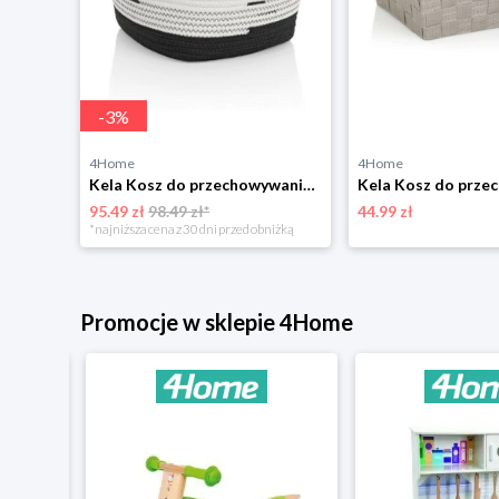
-
3
%
4Home
4Home
Kela 5-częściowy komplet koszy do przechowywania RIMOSSA, szary KELA
Kela Kosz do przechowywania Hedda, 28 x 28 x 15 cm KELA
95.49 zł
98.49 zł*
44.99 zł
*najniższa cena z 30 dni przed obniżką
Promocje w sklepie 4Home