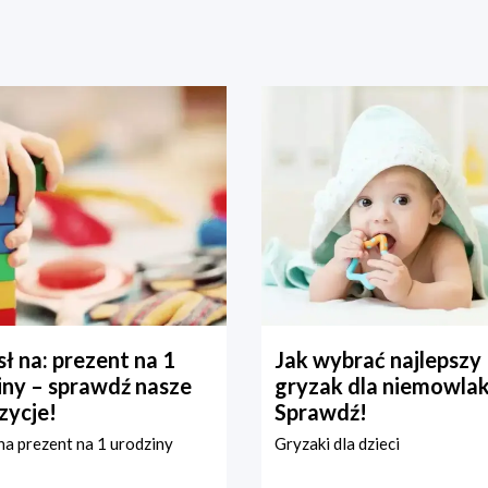
ł na: prezent na 1
Jak wybrać najlepszy
iny – sprawdź nasze
gryzak dla niemowla
zycje!
Sprawdź!
a prezent na 1 urodziny
Gryzaki dla dzieci