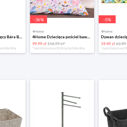
-
36
%
-
5
%
4Home
4Home
Bellatex Koc dziecięcy Bára Butterfly różowy, 75 x 100 cm
4Home Dziecięca pościel bawełniana Unicorns, 140 x 200 cm, 70 x 90 cm
99.99 zł
156.99 zł*
59.49 zł
62.49 
rzed obniżką
*najniższa cena z 30 dni przed obniżką
*najniższa cena z 3