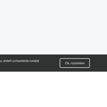
u, zmień ustawienia swojej
Ok, rozumiem
lityka Prywatności
ontakt