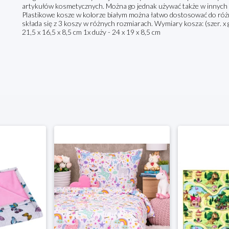
artykułów kosmetycznych. Można go jednak używać także w innych mie
Plastikowe kosze w kolorze białym można łatwo dostosować do róż
składa się z 3 koszy w różnych rozmiarach. Wymiary kosza: (szer. x gł
21,5 x 16,5 x 8,5 cm 1x duży - 24 x 19 x 8,5 cm