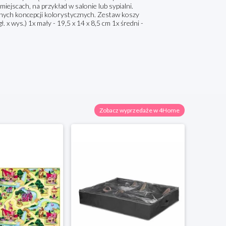
jscach, na przykład w salonie lub sypialni.
nych koncepcji kolorystycznych. Zestaw koszy
. x wys.) 1x mały - 19,5 x 14 x 8,5 cm 1x średni -
Zobacz wyprzedaże w 4Home