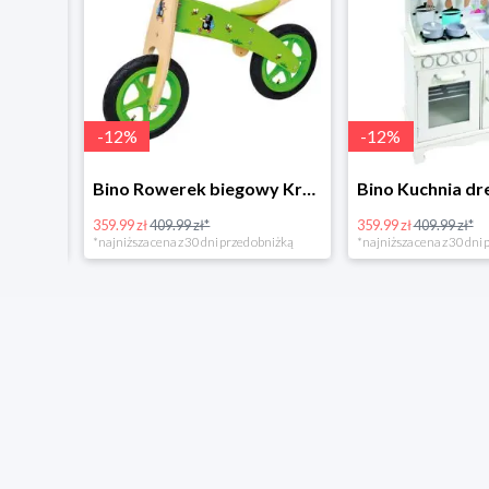
-
12
%
-
12
%
4Home Koc baranek świecący Dino
Bino Rowerek biegowy Krecik
359.99 zł
409.99 zł*
359.99 zł
409.99 zł*
*najniższa cena z 30 dni przed obniżką
*najniższa cena z 30 dni p