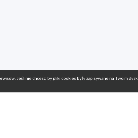
rwisów. Jeśli nie chcesz, by pliki cookies były zapisywane na Twoim dysk
a
Przepisy dla dzieci
Po
Nuumi.pl - moda online
K