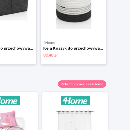
4Home
4Home
Kela Koszyk do przechowywania z uchwytami Fay, 35 x 25 cm, ciemnoszary KELA
Kela Koszyk do przechowywania Hedda, 20 cm KELA
80.48 zł
126.99 zł
Zobacz promocje w 4Home