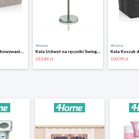
4Home
4Home
Kela Kosz do przechowywania Alvaro, szary KELA
Kela Uchwyt na ręczniki Swing KELA
213.49 zł
103.99 zł