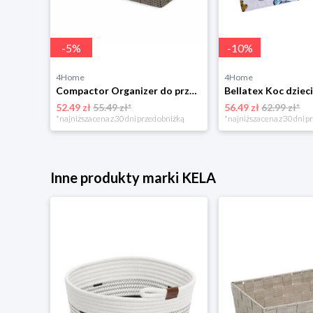
-
5
%
-
10
%
4Home
4Home
Rabalux 2283 nocne oświetlenie LED Pumpkin
Compactor Organizer do przechowywania Toronto, 30 x 20 x 12 cm, ciemnobrązowy
52.49 zł
55.49 zł*
56.49 zł
62.99 zł*
niżką
*najniższa cena z 30 dni przed obniżką
*najniższa cena z 30 dni p
Inne produkty marki KELA