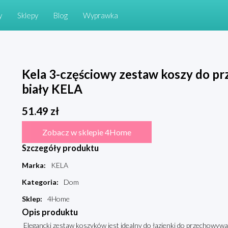
y
Sklepy
Blog
Wyprawka
Kela 3-częściowy zestaw koszy do p
biały KELA
51.49
zł
Zobacz w sklepie 4Home
Szczegóły produktu
Marka
:
KELA
Kategoria
:
Dom
Sklep
:
4Home
Opis produktu
Elegancki zestaw koszyków jest idealny do łazienki do przechowywa