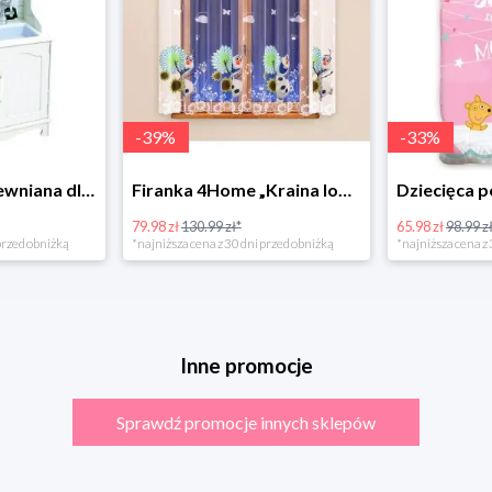
-
39
%
-
33
%
Bino Kuchnia drewniana dla dzieci Provence
Firanka 4Home „Kraina lodu” (Frozen)
79.98 zł
130.99 zł*
65.98 zł
98.99 zł
rzed obniżką
*najniższa cena z 30 dni przed obniżką
*najniższa cena z 3
Inne promocje
Sprawdź promocje innych sklepów