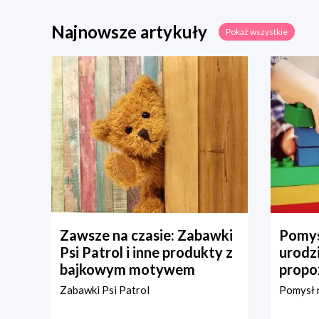
Najnowsze artykuły
Pokaż wszystkie
Zawsze na czasie: Zabawki
Pomys
Psi Patrol i inne produkty z
urodz
bajkowym motywem
propo
Zabawki Psi Patrol
Pomysł n