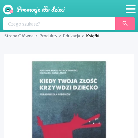
Promocje
Strona Główna
>
Produkty
>
Edukacja
>
Książki
Produkty
Sklepy
Blog
Wyprawka