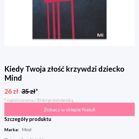
Kiedy Twoja złość krzywdzi dziecko
Mind
26
zł
35
zł
*
* najniższa cena z 30 dni przed obniżką
Zobacz w sklepie Natuli
Szczegóły produktu
Marka
:
Mind