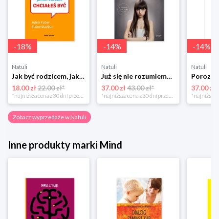
-
18
%
-
14
%
-
14
%
Natuli
Natuli
Natuli
Jak być rodzicem, jakim zawsze chciałeś być Media rodzina
Już się nie rozumiemy! Jak przeżyć czas trzaskających drzwi Esprit
18.00 zł
22.00 zł*
37.00 zł
43.00 zł*
37.00 zł
*najniższa cena z 30 dni przed obniżką
*najniższa cena z 30 dni przed obniżką
Zobacz wyprzedaże w Natuli
Inne produkty marki Mind