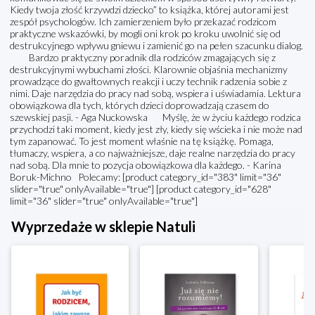
Kiedy twoja złość krzywdzi dziecko” to książka, której autorami jest
zespół psychologów. Ich zamierzeniem było przekazać rodzicom
praktyczne wskazówki, by mogli oni krok po kroku uwolnić się od
destrukcyjnego wpływu gniewu i zamienić go na pełen szacunku dialog.
Bardzo praktyczny poradnik dla rodziców zmagających się z
destrukcyjnymi wybuchami złości. Klarownie objaśnia mechanizmy
prowadzące do gwałtownych reakcji i uczy technik radzenia sobie z
nimi. Daje narzędzia do pracy nad sobą, wspiera i uświadamia. Lektura
obowiązkowa dla tych, których dzieci doprowadzają czasem do
szewskiej pasji. - Aga Nuckowska Myślę, że w życiu każdego rodzica
przychodzi taki moment, kiedy jest zły, kiedy się wścieka i nie może nad
tym zapanować. To jest moment właśnie na tę książkę. Pomaga,
tłumaczy, wspiera, a co najważniejsze, daje realne narzędzia do pracy
nad sobą. Dla mnie to pozycja obowiązkowa dla każdego. - Karina
Boruk-Michno Polecamy: [product category_id="383" limit="36"
slider="true" onlyAvailable="true"] [product category_id="628"
limit="36" slider="true" onlyAvailable="true"]
Wyprzedaże w sklepie Natuli