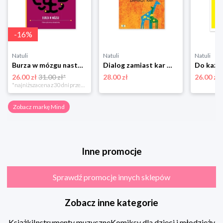
-
16
%
Natuli
Natuli
Natuli
Burza w mózgu nastolatka. Potencjał okresu dorastania Mind
Dialog zamiast kar Mind
26.00 zł
31.00 zł*
28.00 zł
26.00 zł
*najniższa cena z 30 dni przed obniżką
Zobacz markę Mind
Inne promocje
Sprawdź promocje innych sklepów
Zobacz inne kategorie
Książki
Instrumenty muzyczne
Komiksy dla dzieci i młodzieży