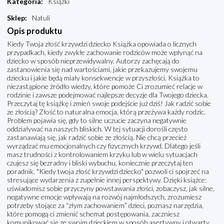
Kategoria
:
Książki
Sklep
:
Natuli
Opis produktu
Kiedy Twoja złość krzywdzi dziecko Książka opowiada o licznych
przypadkach, kiedy zwykłe zachowanie rodziców może wpłynąć na
dziecko w sposób nieprzewidywalny. Autorzy zachęcają do
zastanowienia się nad wartościami, jakie przekazujemy swojemu
dziecku i jakie będą miały konsekwencje w przyszłości. Książka to
niezastąpione źródło wiedzy, które pomoże Ci zrozumieć relacje w
rodzinie i zawsze podejmować najlepsze decyzje dla Twojego dziecka.
Przeczytaj tę książkę i zmień swoje podejście już dziś! Jak radzić sobie
ze złością? Złość to naturalna emocja, którą przeżywa każdy rodzic.
Problem pojawia się, gdy to silne uczucie zaczyna negatywnie
oddziaływać na naszych bliskich. W tej sytuacji dorośli często
zastanawiają się, jak radzić sobie ze złością. Nie chcą przecież
wyrządzać mu emocjonalnych czy fizycznych krzywd. Dlatego jeśli
masz trudności z kontrolowaniem krzyku lub w wielu sytuacjach
czujesz się bezradny i bliski wybuchu, koniecznie przeczytaj ten
poradnik. "Kiedy twoja złość krzywdzi dziecko" pozwoli ci spojrzeć na
stresujące wydarzenia z zupełnie innej perspektywy. Dzięki książce:
uświadomisz sobie przyczyny powstawania złości, zobaczysz, jak silne,
negatywne emocje wpływają na rozwój najmłodszych, zrozumiesz
potrzeby stojące za “złym zachowaniem” dzieci, poznasz narzędzia,
które pomogą ci zmienić schemat postępowania, zaczniesz
komunikować się ze swoim dzieckiem w sposób asertywny i otwarty.