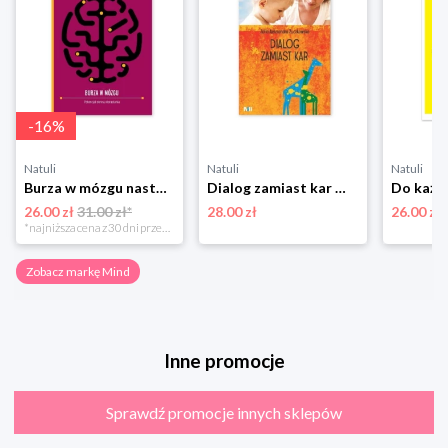
-
16
%
Natuli
Natuli
Natuli
Burza w mózgu nastolatka. Potencjał okresu dorastania Mind
Dialog zamiast kar Mind
26.00 zł
31.00 zł*
28.00 zł
26.00 zł
*najniższa cena z 30 dni przed obniżką
Zobacz markę Mind
Inne promocje
Sprawdź promocje innych sklepów