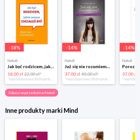
-
18
%
-
14
%
-
14
%
Natuli
Natuli
Natuli
Jak być rodzicem, jakim zawsze chciałeś być Media rodzina
Już się nie rozumiemy! Jak przeżyć czas trzaskających drzwi Esprit
18.00 zł
22.00 zł*
37.00 zł
43.00 zł*
37.00 zł
*najniższa cena z 30 dni przed obniżką
*najniższa cena z 30 dni przed obniżką
Zobacz wyprzedaże w Natuli
Inne produkty marki Mind