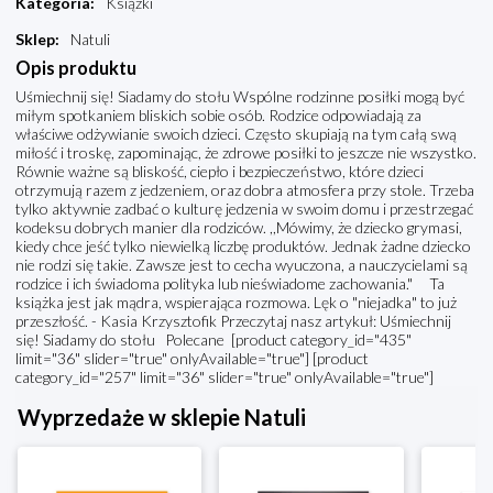
Kategoria
:
Książki
Sklep
:
Natuli
Opis produktu
Uśmiechnij się! Siadamy do stołu Wspólne rodzinne posiłki mogą być
miłym spotkaniem bliskich sobie osób. Rodzice odpowiadają za
właściwe odżywianie swoich dzieci. Często skupiają na tym całą swą
miłość i troskę, zapominając, że zdrowe posiłki to jeszcze nie wszystko.
Równie ważne są bliskość, ciepło i bezpieczeństwo, które dzieci
otrzymują razem z jedzeniem, oraz dobra atmosfera przy stole. Trzeba
tylko aktywnie zadbać o kulturę jedzenia w swoim domu i przestrzegać
kodeksu dobrych manier dla rodziców. ,,Mówimy, że dziecko grymasi,
kiedy chce jeść tylko niewielką liczbę produktów. Jednak żadne dziecko
nie rodzi się takie. Zawsze jest to cecha wyuczona, a nauczycielami są
rodzice i ich świadoma polityka lub nieświadome zachowania." Ta
książka jest jak mądra, wspierająca rozmowa. Lęk o "niejadka" to już
przeszłość. - Kasia Krzysztofik Przeczytaj nasz artykuł: Uśmiechnij
się! Siadamy do stołu Polecane [product category_id="435"
limit="36" slider="true" onlyAvailable="true"] [product
category_id="257" limit="36" slider="true" onlyAvailable="true"]
Wyprzedaże w sklepie Natuli