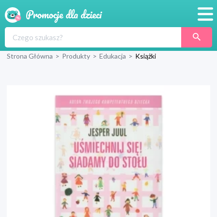
Promocje
Strona Główna
>
Produkty
>
Edukacja
>
Książki
Produkty
Sklepy
Blog
Wyprawka