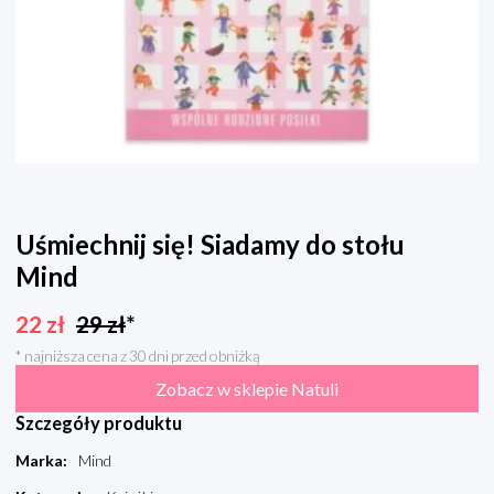
Uśmiechnij się! Siadamy do stołu
Mind
22
zł
29
zł
*
* najniższa cena z 30 dni przed obniżką
Zobacz w sklepie Natuli
Szczegóły produktu
Marka
:
Mind