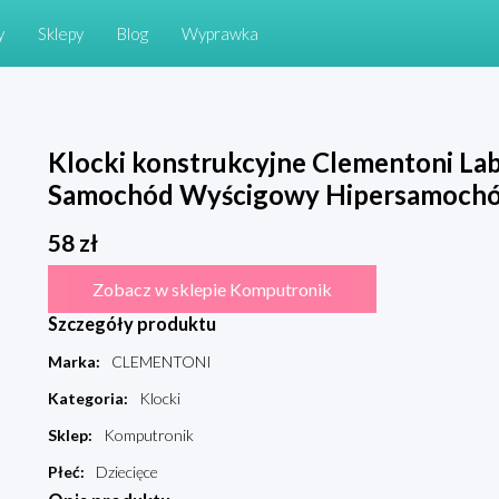
y
Sklepy
Blog
Wyprawka
Klocki konstrukcyjne Clementoni La
Samochód Wyścigowy Hipersamoch
58
zł
Zobacz w sklepie Komputronik
Szczegóły produktu
Marka
:
CLEMENTONI
Kategoria
:
Klocki
Sklep
:
Komputronik
Płeć
:
Dziecięce