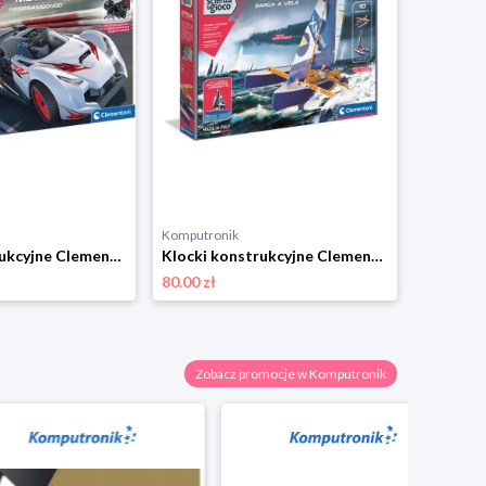
Komputronik
Komputro
Klocki konstrukcyjne Clementoni Laboratorium Mechaniki Samochód Wyścigowy Hipersamochód 50683
Klocki konstrukcyjne Clementoni Laboratorium Mechaniki Pływający Trimaran 50698
80.00 zł
73.00 zł
Zobacz promocje w Komputronik