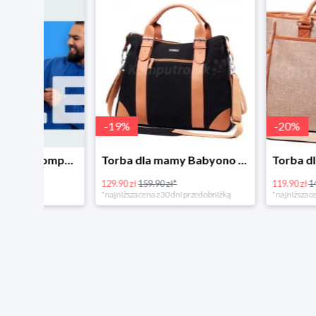
-
19
%
-
20
%
Tanie kupowanie w Komputronik
Torba dla mamy Babyono 1505/01 Comfort Icoinic 5/5
129.90 zł
159.90 zł*
119.90 zł
149.90 zł*
*najniższa cena z 30 dni przed obniżką
*najniższa cena z 30 dni p