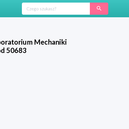
boratorium Mechaniki
ód 50683