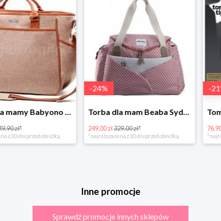
-
24
%
-
21
%
Torba dla mamy Babyono 1507/01 Comfort Chic w super cenie
Torba dla mam Beaba Sydney Play Print marsala
249.00 zł
329.00 zł*
76.90 zł
96.90 zł
rzed obniżką
*najniższa cena z 30 dni przed obniżką
*najniższa cena z 3
Inne promocje
Sprawdź promocje innych sklepów