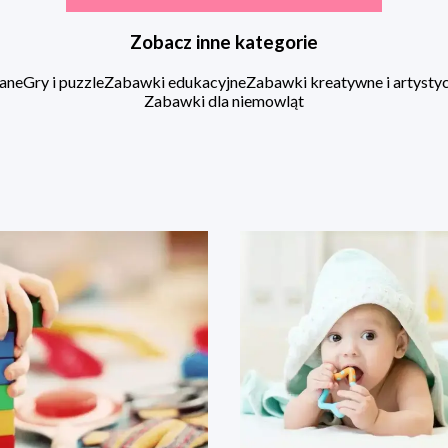
Zobacz inne kategorie
ane
Gry i puzzle
Zabawki edukacyjne
Zabawki kreatywne i artysty
Zabawki dla niemowląt