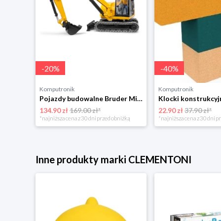
-
20
%
-
40
%
Komputronik
Komputronik
Pojazdy budowalne Bruder Minikoparka CAT BR-02466 żółty
134.90 zł
169.00 zł*
22.90 zł
37.90 zł*
*najniższa cena z 30 dni przed obniżką
*najniższa cena z 30 dni p
Inne produkty marki CLEMENTONI