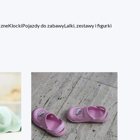
czne
Klocki
Pojazdy do zabawy
Lalki, zestawy i figurki