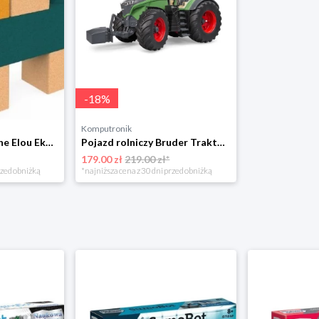
-
18
%
Komputronik
Klocki konstrukcyjne Elou Ekologiczne Korkowe 6 szt.
Pojazd rolniczy Bruder Traktor Fendt 1050 Vario BR-04040
179.00 zł
219.00 zł*
rzed obniżką
*najniższa cena z 30 dni przed obniżką