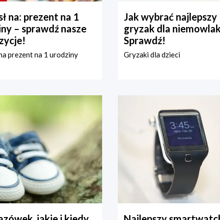
ł na: prezent na 1
Jak wybrać najlepszy
iny – sprawdź nasze
gryzak dla niemowla
zycje!
Sprawdź!
a prezent na 1 urodziny
Gryzaki dla dzieci
zówek, jakie i kiedy
Najlepszy smartwatch