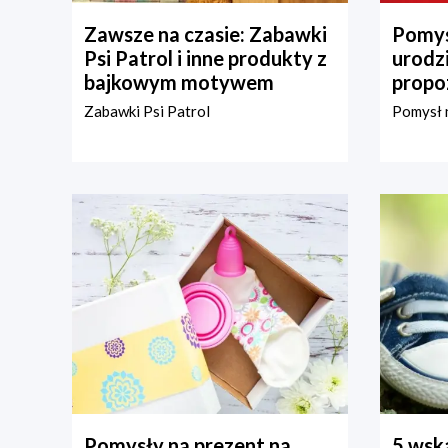
Zawsze na czasie: Zabawki
Pomys
Psi Patrol i inne produkty z
urodz
bajkowym motywem
propo
Zabawki Psi Patrol
Pomysł n
Pomysły na prezent na
5 wska