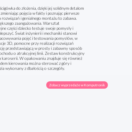
ówka do złożenia, dzięki jej solidnym detalom
ieniając pojęcia w fakty i poznając pierwsze
h rozwiązań i genialnego montażu to zabawa.
większego zaangażowania. Warsztat
jne części dziecko testuje swoje pomysły i
lepszyć. Świat inżynierii i mechaniki stanowi
racowywania pojęć i testowania pomysłów, w
cje 3D, pomocne przy realizacji rozwiązań
ację przedstawiającą w prosty i zabawny sposób
hodu o atrakcyjnej linii. Zestaw konstrukcyjny
 karoserii. W opakowaniu znajduje się również
adem kierowania można sterować z góry i
ia wykonany z dbałością o szczegóły.
Zobacz wyprzedaże w Komputronik