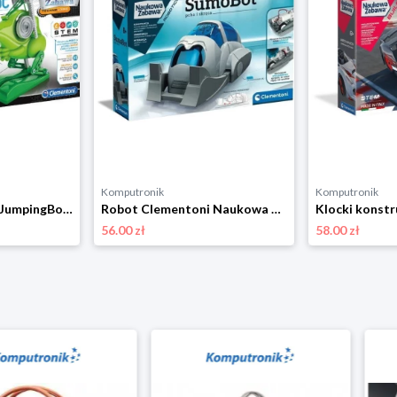
Komputronik
Komputronik
Robot Clementoni JumpingBot 50325
Robot Clementoni Naukowa Zabawa SumBot 50635
56.00 zł
58.00 zł