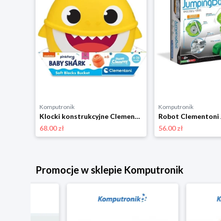
Komputronik
Komputronik
Klocki konstrukcyjne Clementoni Laboratorium mechaniki Ciągnik gąsienicowy 50689
Klocki konstrukcyjne Clementoni Soft Clemmy Baby Shark wiaderko żółte 17427
68.00 zł
56.00 zł
Promocje w sklepie Komputronik