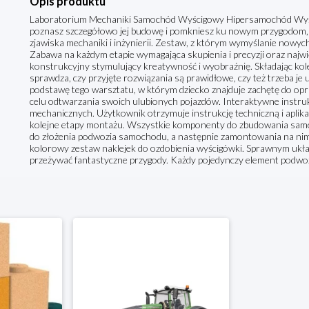
Opis produktu
Laboratorium Mechaniki Samochód Wyścigowy Hipersamochód Wyścig
poznasz szczegółowo jej budowę i pomkniesz ku nowym przygodom, zm
zjawiska mechaniki i inżynierii. Zestaw, z którym wymyślanie nowyc
Zabawa na każdym etapie wymagająca skupienia i precyzji oraz naj
konstrukcyjny stymulujący kreatywność i wyobraźnię. Składając kole
sprawdza, czy przyjęte rozwiązania są prawidłowe, czy też trzeba je u
podstawę tego warsztatu, w którym dziecko znajduje zachętę do op
celu odtwarzania swoich ulubionych pojazdów. Interaktywne instruk
mechanicznych. Użytkownik otrzymuje instrukcję techniczną i aplik
kolejne etapy montażu. Wszystkie komponenty do zbudowania samoc
do złożenia podwozia samochodu, a następnie zamontowania na nim
kolorowy zestaw naklejek do ozdobienia wyścigówki. Sprawnym ukł
przeżywać fantastyczne przygody. Każdy pojedynczy element podwoz