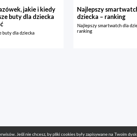
zówek, jakie i kiedy
Najlepszy smartwatch
ze buty dla dziecka
dziecka – ranking
ć
Najlepszy smartwatch dla dzi
ranking
 buty dla dziecka
rwisów. Jeśli nie chcesz, by pliki cookies były zapisywane na Twoim dysk