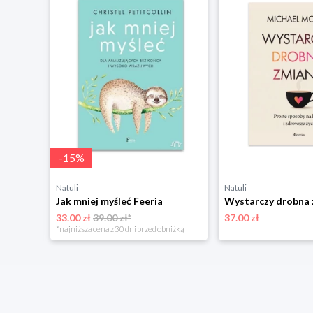
-
15
%
Natuli
Natuli
Wysoko wrażliwi. Jak funkcjonować w świecie, który nas przytłacza Feeria
Jak mniej myśleć Feeria
33.00 zł
39.00 zł*
37.00 zł
*najniższa cena z 30 dni przed obniżką