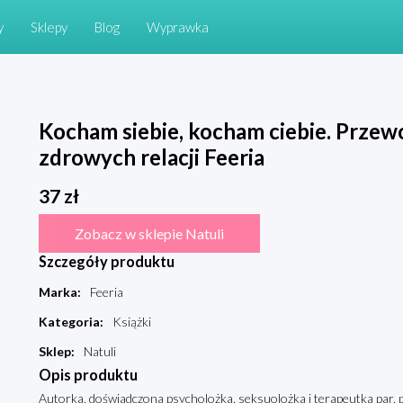
y
Sklepy
Blog
Wyprawka
Kocham siebie, kocham ciebie. Przew
zdrowych relacji Feeria
37
zł
Zobacz w sklepie Natuli
Szczegóły produktu
Marka
:
Feeria
Kategoria
:
Książki
Sklep
:
Natuli
Opis produktu
Autorka, doświadczona psycholożka, seksuolożka i terapeutka par, p