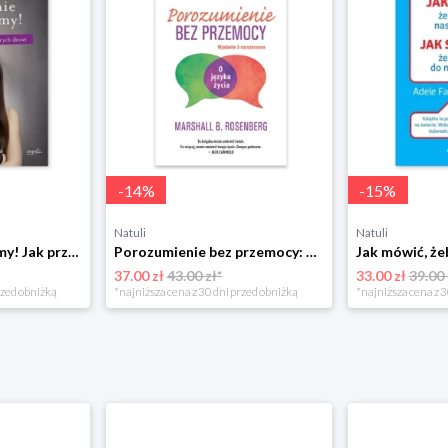
-
14
%
-
15
%
Natuli
Natuli
Już się nie rozumiemy! Jak przeżyć czas trzaskających drzwi Esprit
Porozumienie bez przemocy: o języku życia Czarna owca
37.00 zł
43.00 zł*
33.00 zł
39.00 
rzed obniżką
*najniższa cena z 30 dni przed obniżką
*najniższa cena z 3