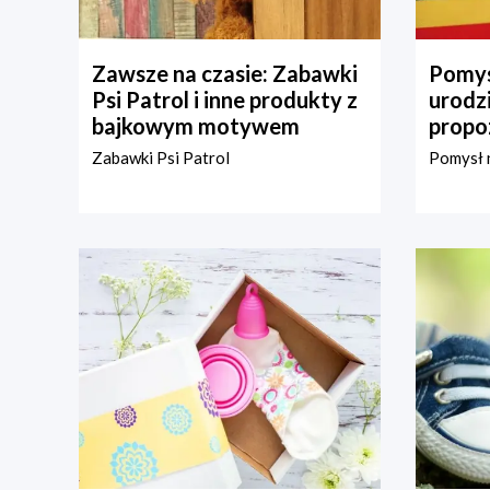
Zawsze na czasie: Zabawki
Pomys
Psi Patrol i inne produkty z
urodz
bajkowym motywem
propo
Zabawki Psi Patrol
Pomysł n