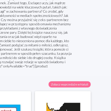
enek. Zamiast tego, Esclapez uczy, jak mądrze
owiedzi na wiele kluczowych pytań, takich jak:
lagi” w zachowaniu partnera? Co zrobić, gdy
j aktywności w mediach społecznościowych? Jak
 Czy można przyjaźnić się z eks-partnerem bez
Esclapez w przystępny sposób omawia mechanizmy
eż przykładami z własnego doświadczenia
zesne pary. Dzięki tej książce nauczysz się, jak
ania oraz jak budować więzi oparte na
 ciebie to nieoceniona pomoc dla każdego, kto
amiast podążać za mitami o miłości, odkryjesz,
jonować. Jeśli szukasz książki, która pomoże ci
z partnerem w sposób pełen szacunku, ta pozycja
 na miłości do siebie i do drugiej osoby. Książka
ą rozwijać swoje relacje w sposób świadomy i
" onlyAvailable="true"] [product
Zobacz wyprzedaże w Natuli