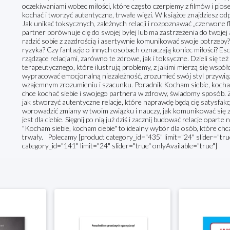
oczekiwaniami wobec miłości, które często czerpiemy z filmów i pios
kochać i tworzyć autentyczne, trwałe więzi. W książce znajdziesz odp
Jak unikać toksycznych, zależnych relacji i rozpoznawać „czerwone f
partner porównuje cię do swojej byłej lub ma zastrzeżenia do twoje
radzić sobie z zazdrością i asertywnie komunikować swoje potrzeby?
ryzyka? Czy fantazje o innych osobach oznaczają koniec miłości? 
rządzące relacjami, zarówno te zdrowe, jak i toksyczne. Dzieli się t
terapeutycznego, które ilustrują problemy, z jakimi mierzą się współc
wypracować emocjonalną niezależność, zrozumieć swój styl przywiąz
wzajemnym zrozumieniu i szacunku. Poradnik Kocham siebie, kocham
chce kochać siebie i swojego partnera w zdrowy, świadomy sposób. Z
jak stworzyć autentyczne relacje, które naprawdę będą cię satysfakc
wprowadzić zmiany w twoim związku i nauczy, jak komunikować się 
jest dla ciebie. Sięgnij po nią już dziś i zacznij budować relacje oparte
"Kocham siebie, kocham ciebie" to idealny wybór dla osób, które chc
trwały. Polecamy [product category_id="435" limit="24" slider="true
category_id="141" limit="24" slider="true" onlyAvailable="true"]