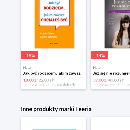
-
18
%
-
14
%
Natuli
Natuli
Najszczęśliwsze niemowlę w okolicy Mamania
Jak być rodzicem, jakim zawsze chciałeś być Media rodzina
18.00 zł
22.00 zł*
37.00 zł
43.00 zł*
niżką
*najniższa cena z 30 dni przed obniżką
*najniższa cena z 30 dni p
Inne produkty marki Feeria