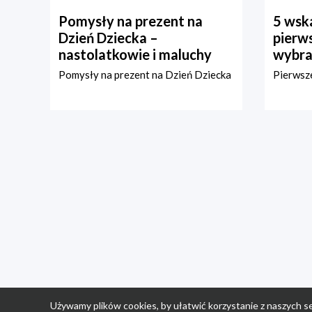
Pomysły na prezent na
5 wska
Dzień Dziecka –
pierws
nastolatkowie i maluchy
wybra
Pomysły na prezent na Dzień Dziecka
Pierwsze
Używamy plików cookies, by ułatwić korzystanie z naszych se