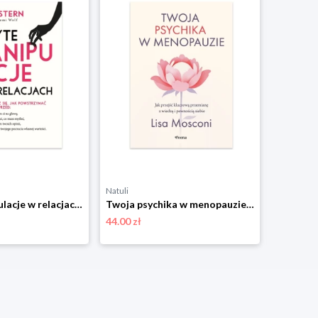
Natuli
Natuli
Ukryte manipulacje w relacjach Feeria
Twoja psychika w menopauzie. Jak przejść kluczową przemianę z wiedzą i pewnością siebie Feeria
44.00 zł
39.00 zł