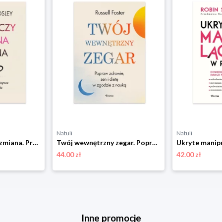
Natuli
Natuli
Wystarczy drobna zmiana. Proste sposoby na lepsze i zdrowsze życie Feeria
Twój wewnętrzny zegar. Popraw zdrowie, sen i dietę w zgodzie z nauką Feeria
44.00 zł
42.00 zł
Inne promocje