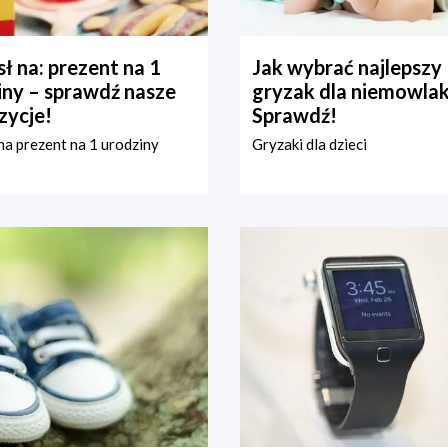
ł na: prezent na 1
Jak wybrać najlepszy
iny – sprawdź nasze
gryzak dla niemowla
zycje!
Sprawdź!
a prezent na 1 urodziny
Gryzaki dla dzieci