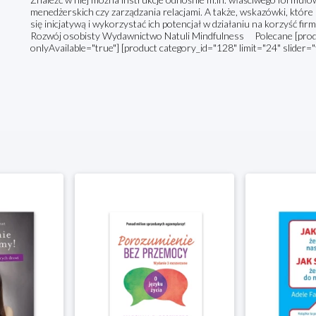
menedżerskich czy zarządzania relacjami. A także, wskazówki, któ
się inicjatywą i wykorzystać ich potencjał w działaniu na korzyść fi
Rozwój osobisty Wydawnictwo Natuli Mindfulness Polecane [produc
onlyAvailable="true"] [product category_id="128" limit="24" slider="