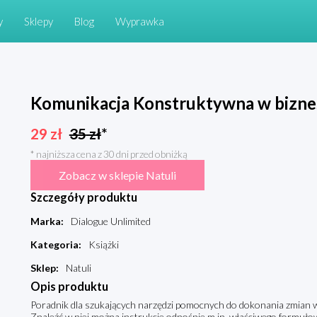
y
Sklepy
Blog
Wyprawka
Komunikacja Konstruktywna w biznes
29
zł
35
zł
*
* najniższa cena z 30 dni przed obniżką
Zobacz w sklepie Natuli
Szczegóły produktu
Marka
:
Dialogue Unlimited
Kategoria
:
Książki
Sklep
:
Natuli
Opis produktu
Poradnik dla szukających narzędzi pomocnych do dokonania zmian 
Znaleźć w niej można instrukcje odnośnie m.in. właściwego formuło