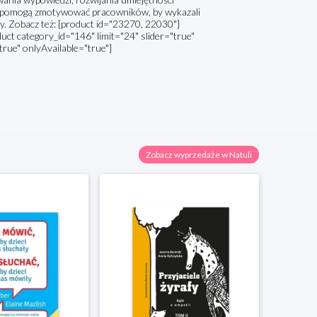
re pomogą zmotywować pracowników, by wykazali
rmy. Zobacz też: [product id="23270, 22030"]
t category_id="146" limit="24" slider="true"
true" onlyAvailable="true"]
Zobacz wyprzedaże w Natuli