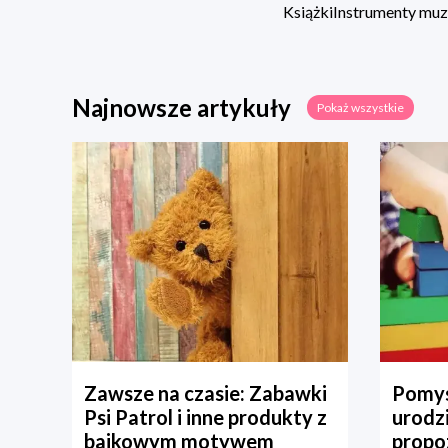
Książki
Instrumenty mu
Najnowsze artykuły
Pokaż wszystkie
Zawsze na czasie: Zabawki
Pomys
Psi Patrol i inne produkty z
urodz
bajkowym motywem
propo