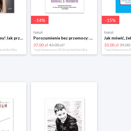
-
14
%
-
15
%
Natuli
Natuli
Już się nie rozumiemy! Jak przeżyć czas trzaskających drzwi Esprit
Porozumienie bez przemocy: o języku życia Czarna owca
37.00 zł
43.00 zł*
33.00 zł
39.00 
rzed obniżką
*najniższa cena z 30 dni przed obniżką
*najniższa cena z 3