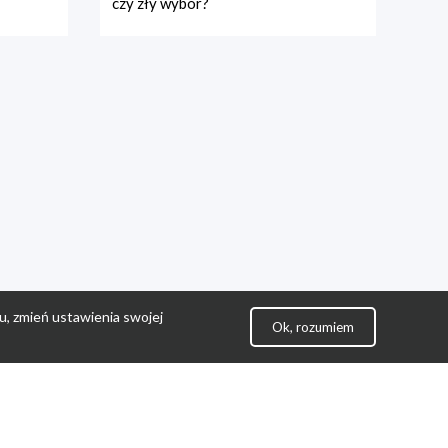
czy zły wybór?
u, zmień ustawienia swojej
Ok, rozumiem