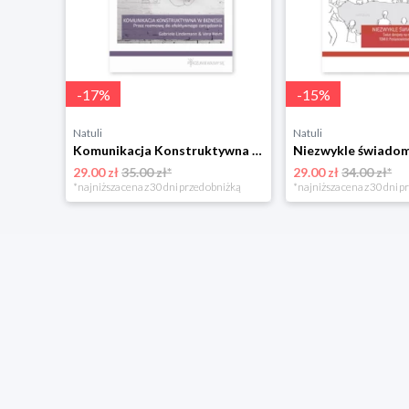
-
17
%
-
15
%
Natuli
Natuli
Komunikacja Konstruktywna w biznesie Dialogue unlimited
29.00 zł
35.00 zł*
29.00 zł
34.00 zł*
*najniższa cena z 30 dni przed obniżką
*najniższa cena z 30 dni p