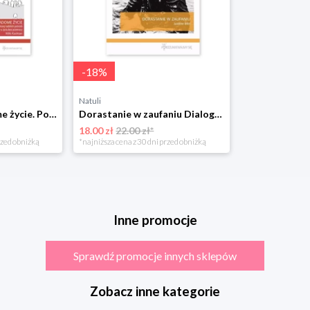
-
18
%
Natuli
Niezwykle świadome życie. Postanowienie o życiu bez przemocy. Tom II Dialogue unlimited
Dorastanie w zaufaniu Dialogue unlimited
18.00 zł
22.00 zł*
rzed obniżką
*najniższa cena z 30 dni przed obniżką
Inne promocje
Sprawdź promocje innych sklepów
Zobacz inne kategorie