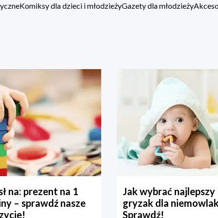
zyczne
Komiksy dla dzieci i młodzieży
Gazety dla młodzieży
Akcesor
ł na: prezent na 1
Jak wybrać najlepszy
iny – sprawdź nasze
gryzak dla niemowla
zycje!
Sprawdź!