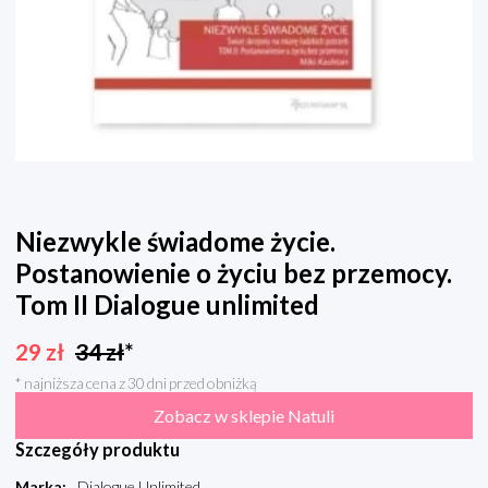
Niezwykle świadome życie.
Postanowienie o życiu bez przemocy.
Tom II Dialogue unlimited
29
zł
34
zł
*
* najniższa cena z 30 dni przed obniżką
Zobacz w sklepie Natuli
Szczegóły produktu
Marka
:
Dialogue Unlimited