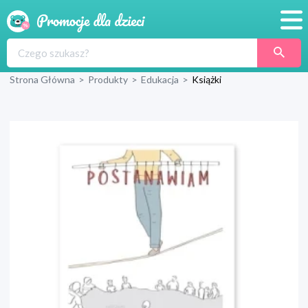
Promocje
Strona Główna
>
Produkty
>
Edukacja
>
Książki
Produkty
Sklepy
Blog
Wyprawka