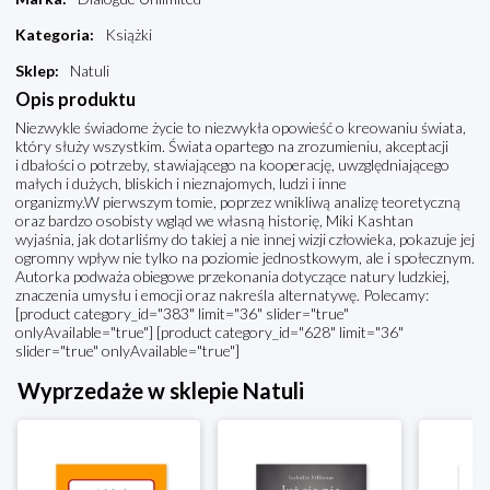
Kategoria
:
Książki
Sklep
:
Natuli
Opis produktu
Niezwykle świadome życie to niezwykła opowieść o kreowaniu świata,
który służy wszystkim. Świata opartego na zrozumieniu, akceptacji
i dbałości o potrzeby, stawiającego na kooperację, uwzględniającego
małych i dużych, bliskich i nieznajomych, ludzi i inne
organizmy.W pierwszym tomie, poprzez wnikliwą analizę teoretyczną
oraz bardzo osobisty wgląd we własną historię, Miki Kashtan
wyjaśnia, jak dotarliśmy do takiej a nie innej wizji człowieka, pokazuje jej
ogromny wpływ nie tylko na poziomie jednostkowym, ale i społecznym.
Autorka podważa obiegowe przekonania dotyczące natury ludzkiej,
znaczenia umysłu i emocji oraz nakreśla alternatywę. Polecamy:
[product category_id="383" limit="36" slider="true"
onlyAvailable="true"] [product category_id="628" limit="36"
slider="true" onlyAvailable="true"]
Wyprzedaże w sklepie Natuli