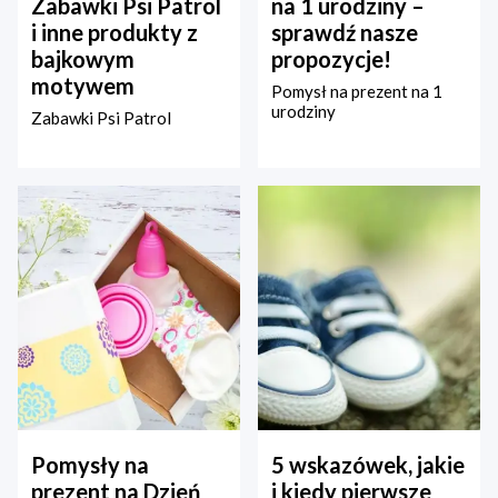
Zabawki Psi Patrol
na 1 urodziny –
i inne produkty z
sprawdź nasze
bajkowym
propozycje!
motywem
Pomysł na prezent na 1
urodziny
Zabawki Psi Patrol
Pomysły na
5 wskazówek, jakie
prezent na Dzień
i kiedy pierwsze