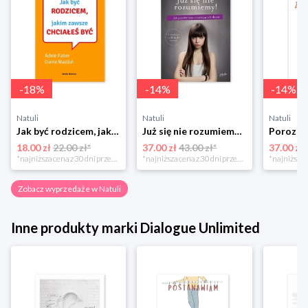
-
18
%
-
14
%
-
14
%
Natuli
Natuli
Natuli
Jak być rodzicem, jakim zawsze chciałeś być Media rodzina
Już się nie rozumiemy! Jak przeżyć czas trzaskających drzwi Esprit
18.00 zł
22.00 zł*
37.00 zł
43.00 zł*
37.00 zł
*najniższa cena z 30 dni przed obniżką
*najniższa cena z 30 dni przed obniżką
Zobacz wyprzedaże w Natuli
Inne produkty marki Dialogue Unlimited