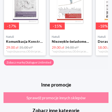
-
17
%
-
15
%
-
18
%
Natuli
Natuli
Natuli
Komunikacja Konstruktywna w biznesie Dialogue unlimited
Niezwykle świadome życie. Postanowienie o życiu bez przemocy. Tom II Dialogue unlimited
29.00 zł
35.00 zł*
29.00 zł
34.00 zł*
18.00 zł
*najniższa cena z 30 dni przed obniżką
*najniższa cena z 30 dni przed obniżką
Zobacz markę Dialogue Unlimited
Inne promocje
Sprawdź promocje innych sklepów
Zobacz inne kategorie