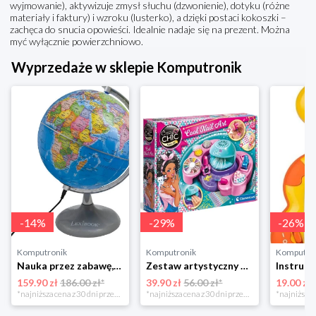
wyjmowanie), aktywizuje zmysł słuchu (dzwonienie), dotyku (różne
materiały i faktury) i wzroku (lusterko), a dzięki postaci kokoszki –
zachęca do snucia opowieści. Idealnie nadaje się na prezent. Można
myć wyłącznie powierzchniowo.
Wyprzedaże w sklepie Komputronik
-
14
%
-
29
%
-
26
%
Komputronik
Komputronik
Komputro
Nauka przez zabawę,zabawka edukacyjna,zabawka interaktywna Lexibook Globus Świecący Dzienny i Nocny PL LEXIBOOK
Zestaw artystyczny Clementoni Crazy chic Odjazdowe paznokcie 78771
159.90 zł
186.00 zł*
39.90 zł
56.00 zł*
19.00 zł
*najniższa cena z 30 dni przed obniżką
*najniższa cena z 30 dni przed obniżką