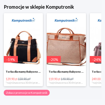
Promocje w sklepie Komputronik
-
19
%
-
20
%
-
24
%
Torba dla mamy Babyono 1505/01 Comfort Icoinic 5/5
Torba dla mamy Babyono 1507/01 Comfort Chic w super cenie
129.90 zł
159.90 zł*
119.90 zł
149.90 zł*
249.00 zł
*najniższa cena z 30 dni przed obniżką
*najniższa cena z 30 dni przed obniżką
Zobacz promocje w Komputronik