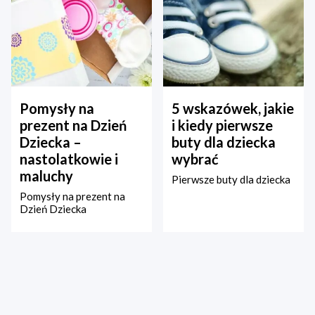
Pomysły na
5 wskazówek, jakie
prezent na Dzień
i kiedy pierwsze
Dziecka –
buty dla dziecka
nastolatkowie i
wybrać
maluchy
Pierwsze buty dla dziecka
Pomysły na prezent na
Dzień Dziecka