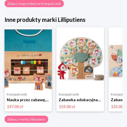
Zobacz wyprzedaże w Komputronik
Inne produkty marki Lilliputiens
Komputronik
Komputronik
Komputro
Nauka przez zabawę,zabawka edukacyjna,zestaw do odgrywania ról Lilliputiens Rozkładana Szkoła z 3 Figurkami i Akcesoriami
Zabawka edukacyjna,zabawki magnetyczne Lilliputiens Lisiczka Alice Mój Dzień 83545
197.00 zł
159.00 zł
135.00 z
Zobacz markę Lilliputiens