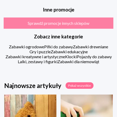
Inne promocje
Sprawdź promocje innych sklepów
Zobacz inne kategorie
Zabawki ogrodowe
Piłki do zabawy
Zabawki drewniane
Gry i puzzle
Zabawki edukacyjne
Zabawki kreatywne i artystyczne
Klocki
Pojazdy do zabawy
Lalki, zestawy i figurki
Zabawki dla niemowląt
Najnowsze artykuły
Pokaż wszystkie