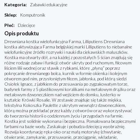
Kategoria
:
Zabawki edukacyjne
Sklep
:
Komputronik
Płeć
:
Dziecięce
Opis produktu
Drewniana kostka wielofunkcyjna Farma, Lilliputiens Drewniana
kostka aktywizująca Farma belgijskiej marki Lilliputiens to niebanalne
wielofunkcyjne źródło rozrywki i nauki dla ciekawskich maluszków.
Kostka ma otwarty dół, a na każdej z pozostałych 5 ścian znajdują się
różne rodzaje zabaw i funkcji: otwór ukryty pod ruchomym, filcowym
liściem lilii wodnej oraz stawik z rybkami, które „płyną” poprzez
pokręcanie drewnianego bolca, kurnik w formie okienka i kolejnym
otworem pod nim, przysłoniętym filcem, jabłonka, pod którą siedzi
Osiołek Ignace, z jabłkiem do przesuwania po zygzakowatym torze,
budynek farmy z 5 plastikowymi koralikami na metalowym drążku oraz
metalowym dzwoneczkiem nad wejściem do domku, lusterko w
kształcie Krówki Rosalie. W zestawie znajduje się także miękka,
tekstylna Kokoszka Paulette z ukrytym wewnątrz dzwoneczkiem,
którą można przekładać przez każdy z otworów oraz wykorzystywać
do tworzenia historii o codziennym życiu i przygodach na farmie.
Kostka jest solidnie wykonana i bezpieczna. Pomalowana bezpiecznymi
farbami na bazie wody. Zaskakuje i pobudza dziecięcą wyobraźnię.
Rozwija koordynację ręka-oko oraz małą motorykę (chwytanie,
otwieranie, zamykanie, przesuwanie, przeciąganie, wkładanie,