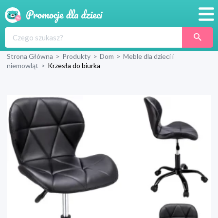
Promocje
Strona Główna
>
Produkty
>
Dom
>
Meble dla dzieci i
Produkty
niemowląt
>
Krzesła do biurka
Sklepy
Blog
Wyprawka