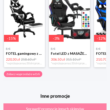
-
15
%
-
3
%
-
12
%
Erli
Erli
Erli
FOTEL gamingowy z MASAŻEM pleców KOMPUTEROWY OBROTOWY dla gracza +PODNÓŻEK!
Fotel LED z MASAŻEM obrotowy TKANINA gamingowy KOMPUTEROWY gracza PODNÓŻEK!
220.30 zł
258.60 zł*
306.50 zł
315.10 zł*
210.70 z
*najniższa cena z 30 dni przed obniżką
*najniższa cena z 30 dni przed obniżką
Zobacz wyprzedaże w Erli
Inne promocje
Sprawdź promocje innych sklepów