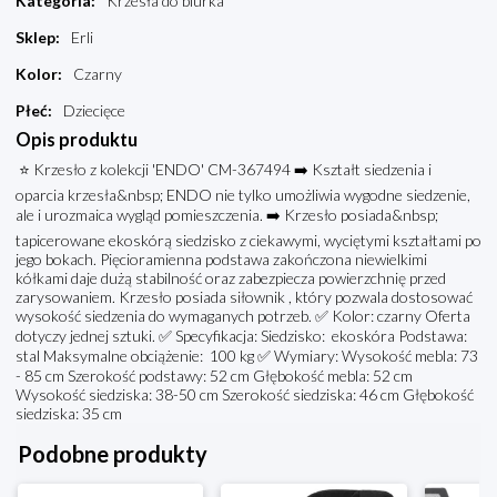
Kategoria
:
Krzesła do biurka
Sklep
:
Erli
Kolor
:
Czarny
Płeć
:
Dziecięce
Opis produktu
⭐ Krzesło z kolekcji 'ENDO' CM-367494 ➡️ Kształt siedzenia i
oparcia krzesła&nbsp; ENDO nie tylko umożliwia wygodne siedzenie,
ale i urozmaica wygląd pomieszczenia. ➡️ Krzesło posiada&nbsp;
tapicerowane ekoskórą siedzisko z ciekawymi, wyciętymi kształtami po
jego bokach. Pięcioramienna podstawa zakończona niewielkimi
kółkami daje dużą stabilność oraz zabezpiecza powierzchnię przed
zarysowaniem. Krzesło posiada siłownik , który pozwala dostosować
wysokość siedzenia do wymaganych potrzeb. ✅ Kolor: czarny Oferta
dotyczy jednej sztuki. ✅ Specyfikacja: Siedzisko: ekoskóra Podstawa:
stal Maksymalne obciążenie: 100 kg ✅ Wymiary: Wysokość mebla: 73
- 85 cm Szerokość podstawy: 52 cm Głębokość mebla: 52 cm
Wysokość siedziska: 38-50 cm Szerokość siedziska: 46 cm Głębokość
siedziska: 35 cm
Podobne produkty