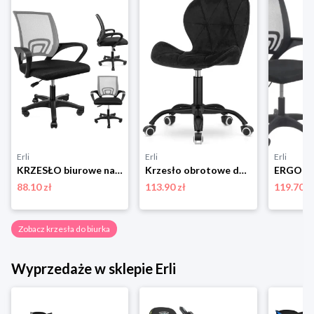
Erli
Erli
Erli
KRZESŁO biurowe na kółkach OBROTOWE ergonomiczne SMART czarne JUMIhome
Krzesło obrotowe do biurka dziecka czarne welurowe tkanina Lugano.pro
88.10 zł
113.90 zł
119.70 z
Zobacz krzesła do biurka
Wyprzedaże w sklepie Erli