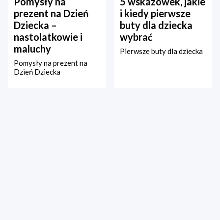
Pomysły na
5 wskazówek, jakie
prezent na Dzień
i kiedy pierwsze
Dziecka –
buty dla dziecka
nastolatkowie i
wybrać
maluchy
Pierwsze buty dla dziecka
Pomysły na prezent na
Dzień Dziecka