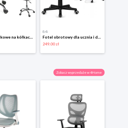
Erli
Erli
KRZESŁO biurkowe na kółkach obrotowe Z PODUSZKĄ biurka IGER czarne JUMIhome
Fotel obrotowy dla ucznia i dziecka wentylowany krzesło do biurka tkanina
249.00 zł
104.40 zł
Zobacz wyprzedaże w 4Home