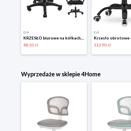
Erli
Erli
Krzesło biurowe Autronic KA-C711 GREY2
KRZESŁO biurowe na kółkach OBROTOWE ergonomiczne SMART czarne JUMIhome
88.10 zł
113.90 zł
Wyprzedaże w sklepie 4Home