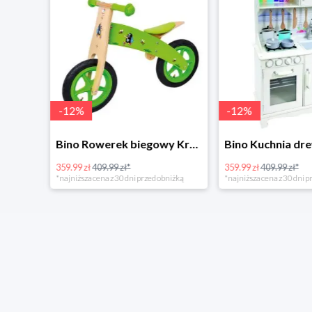
-
12
%
-
12
%
4Home Koc baranek świecący Dino
Bino Rowerek biegowy Krecik
359.99 zł
409.99 zł*
359.99 zł
409.99 zł*
*najniższa cena z 30 dni przed obniżką
*najniższa cena z 30 dni p