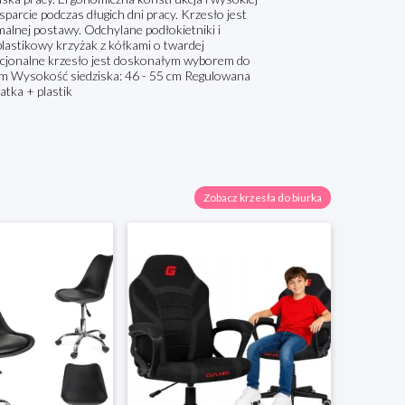
wsparcie podczas długich dni pracy. Krzesło jest
alnej postawy. Odchylane podłokietniki i
plastikowy krzyżak z kółkami o twardej
unkcjonalne krzesło jest doskonałym wyborem do
 cm Wysokość siedziska: 46 - 55 cm Regulowana
tka + plastik
Zobacz krzesła do biurka