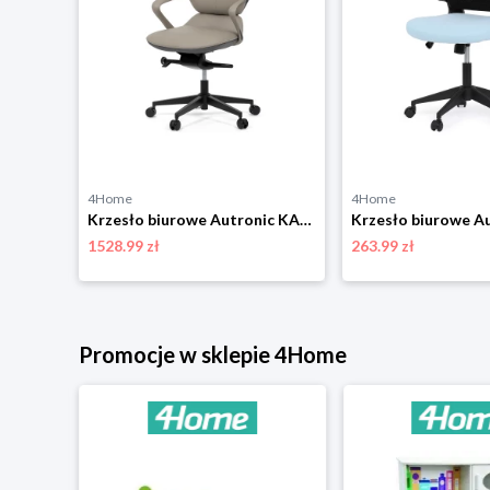
4Home
4Home
Krzesło biurowe Autronic KA-A182 BK
Krzesło biurowe Autronic KA-T8426 GREY
1528.99 zł
263.99 zł
Promocje w sklepie 4Home