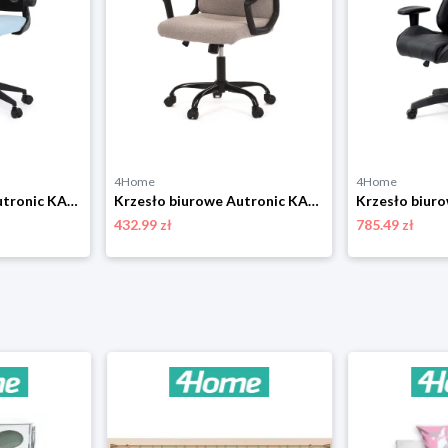
4Home
4Home
Krzesło biurowe Autronic KA-V317 BLUE
Krzesło biurowe Autronic KA-Y391 CRM2
432.99 zł
785.49 zł