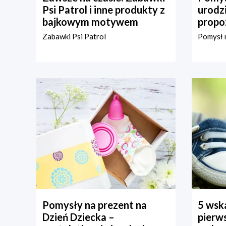
Psi Patrol i inne produkty z
urodz
bajkowym motywem
propo
Zabawki Psi Patrol
Pomysł n
Pomysły na prezent na
5 wska
Dzień Dziecka –
pierws