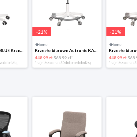
-
21
%
-
21
%
4Home
4Home
Autronic KA-C801 BLUE Krzesło biurowe
Krzesło biurowe Autronic KA-C806 GREY
448.99 zł
568.99 zł*
448.99 zł
568.
rzed obniżką
*najniższa cena z 30 dni przed obniżką
*najniższa cena z 3