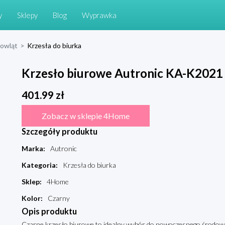
y
Sklepy
Blog
Wyprawka
mowląt
>
Krzesła do biurka
Krzesło biurowe Autronic KA-K2021
401.99
zł
Zobacz w sklepie 4Home
Szczegóły produktu
Marka
:
Autronic
Kategoria
:
Krzesła do biurka
Sklep
:
4Home
Kolor
:
Czarny
Opis produktu
Czarne krzesło biurowe to idealny wybór do nowoczesnego środowis