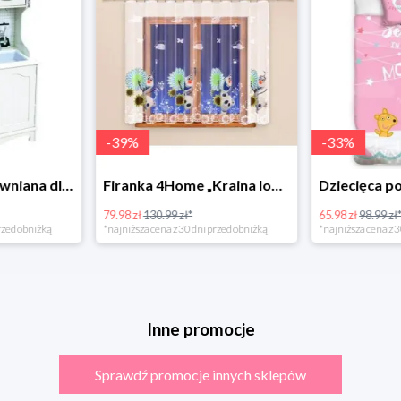
-
39
%
-
33
%
Bino Kuchnia drewniana dla dzieci Provence
Firanka 4Home „Kraina lodu” (Frozen)
79.98 zł
130.99 zł*
65.98 zł
98.99 zł
rzed obniżką
*najniższa cena z 30 dni przed obniżką
*najniższa cena z 3
Inne promocje
Sprawdź promocje innych sklepów