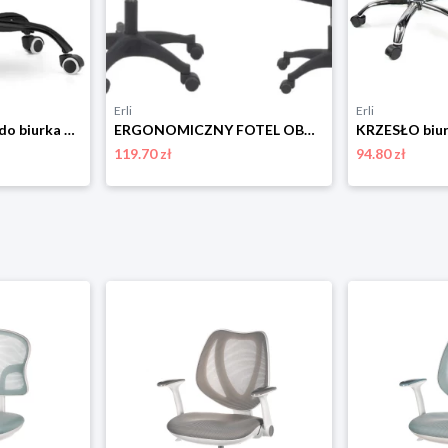
Erli
Erli
Krzesło obrotowe do biurka dziecka czarne welurowe tkanina Lugano.pro
ERGONOMICZNY FOTEL OBROTOWY KRZESŁO BIUROWE ALEX CZARNY
119.70 zł
94.80 zł