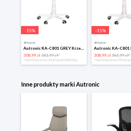
-
15
%
-
15
%
4Home
4Home
Krzesło biurowe Autronic KA-R209 RED
Autronic KA-C801 GREY Krzesło biurowe
308.99 zł
361.99 zł*
308.99 zł
361.99 zł*
niżką
*najniższa cena z 30 dni przed obniżką
*najniższa cena z 30 dni p
Inne produkty marki Autronic