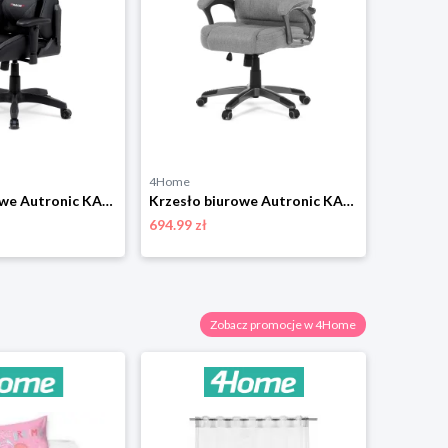
4Home
4Home
Krzesło biurowe Autronic KA-F03 BK
Krzesło biurowe Autronic KA-C715 GREY2
694.99 zł
208.99 zł
Zobacz promocje w 4Home