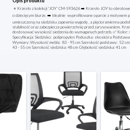
Opis produktu
⭐ Krzesło z kolekcji 'JOY' CM-593626 ➡️ Krzesło JOY to obrotowe 
o dziecięcym biurze. ➡️ Idealnie wyprofilowane oparcie z motywem 
umieszczoną na siedzisku zapewnia wygodę , a pięcioramienna pods
stabilność oraz zabezpiecza powierzchnię przed zarysowaniem. Krzes
dostosować wysokość siedzenia do wymaganych potrzeb. ✅ Kolor: sz
Specyfikacja: Siedzisko: polipropylen Poduszka: ekoskóra Podstaw
Wymiary: Wysokość mebla: 83 - 95 cm Szerokość podstawy: 52 cm
43 - 55 cm Szerokość siedziska: 48 cm Głębokość siedziska: 41 cm