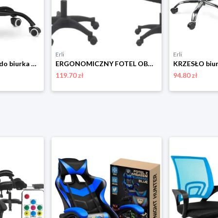
Erli
Erli
Krzesło obrotowe do biurka dziecka czarne welurowe tkanina Lugano.pro
ERGONOMICZNY FOTEL OBROTOWY KRZESŁO BIUROWE ALEX CZARNY
119.70 zł
94.80 zł