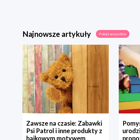
Najnowsze artykuły
Pokaż wszystkie
Zawsze na czasie: Zabawki
Pomys
Psi Patrol i inne produkty z
urodz
bajkowym motywem
propo