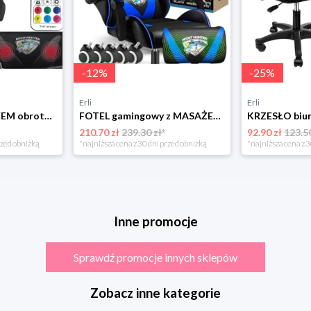
-
12
%
-
25
%
Erli
Erli
Fotel LED z MASAŻEM obrotowy TKANINA gamingowy KOMPUTEROWY gracza PODNÓŻEK!
FOTEL gamingowy z MASAŻEM pleców KOMPUTEROWY OBROTOWY dla gracza!
210.70 zł
239.30 zł*
92.90 zł
123.50
rzed obniżką
*najniższa cena z 30 dni przed obniżką
*najniższa cena z 3
Inne promocje
Sprawdź promocje innych sklepów
Zobacz inne kategorie