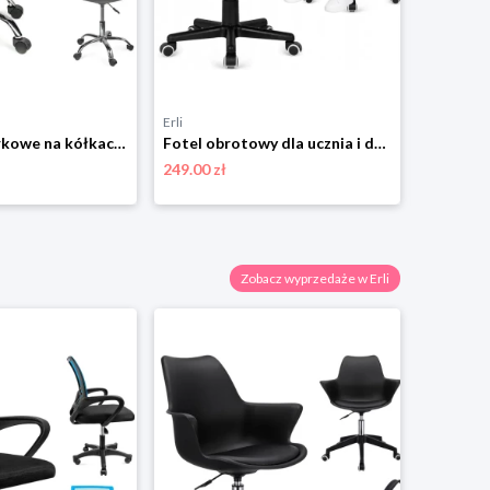
Erli
Erli
KRZESŁO biurkowe na kółkach obrotowe Z PODUSZKĄ biurka IGER czarne JUMIhome
Fotel obrotowy dla ucznia i dziecka wentylowany krzesło do biurka tkanina
249.00 zł
104.40 zł
Zobacz wyprzedaże w Erli