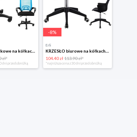
-
8
%
Erli
KRZESŁO biurkowe na kółkach OBROTOWE do biurka fotel SMART biurowy JUMI
KRZESŁO biurowe na kółkach OBROTOWE biura fotel INEZ profilowany JUMIhome
 zł*
104.40 zł
113.90 zł*
0 dni przed obniżką
*najniższa cena z 30 dni przed obniżką