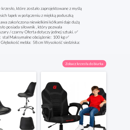
krzesło, które zostało zaprojektowane z myślą
psich łapek w połączeniu z miękką poduszką
tawa zakończona niewielkimi kółkami daje dużą
ło posiada siłownik , który pozwala
ary / czarny Oferta dotyczy jednej sztuki. ✅
a: stal Maksymalne obciążenie: 100 kg ✅
 Głębokość mebla: 58 cm Wysokość siedziska:
Zobacz krzesła do biurka