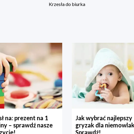
Krzesła do biurka
ł na: prezent na 1
Jak wybrać najlepszy
iny – sprawdź nasze
gryzak dla niemowla
zycje!
Sprawdź!