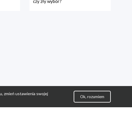
czy zły wybór?
u, zmień ustawienia swojej
Ok, rozumiem