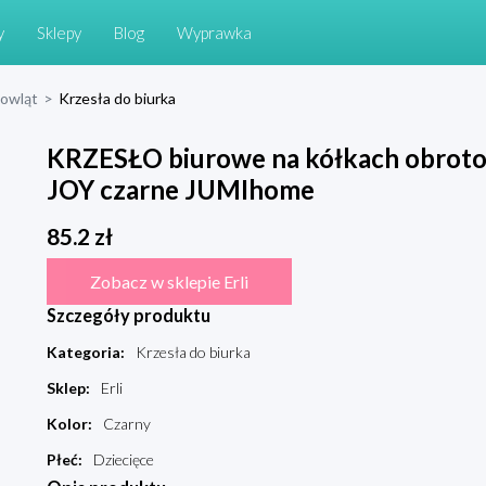
y
Sklepy
Blog
Wyprawka
mowląt
>
Krzesła do biurka
KRZESŁO biurowe na kółkach obrot
JOY czarne JUMIhome
85.2
zł
Zobacz w sklepie Erli
Szczegóły produktu
Kategoria
:
Krzesła do biurka
Sklep
:
Erli
Kolor
:
Czarny
Płeć
:
Dziecięce