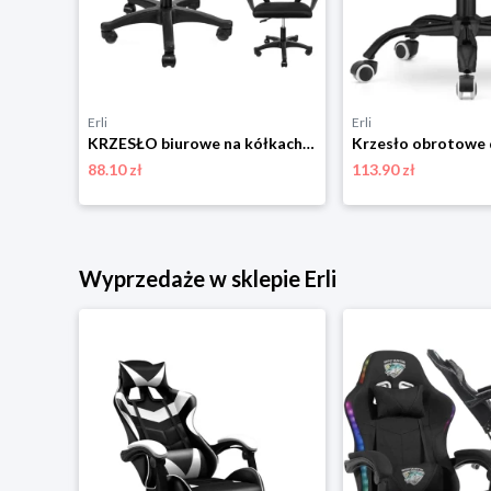
Erli
Erli
Krzesło biurowe Autronic KA-C711 GREY2
KRZESŁO biurowe na kółkach OBROTOWE ergonomiczne SMART czarne JUMIhome
88.10 zł
113.90 zł
Wyprzedaże w sklepie Erli