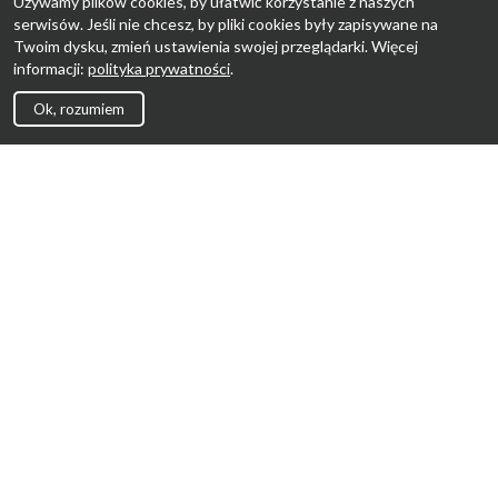
Używamy plików cookies, by ułatwić korzystanie z naszych
serwisów. Jeśli nie chcesz, by pliki cookies były zapisywane na
Twoim dysku, zmień ustawienia swojej przeglądarki. Więcej
informacji:
polityka prywatności
.
Ok, rozumiem
Strona Główna
Promocje