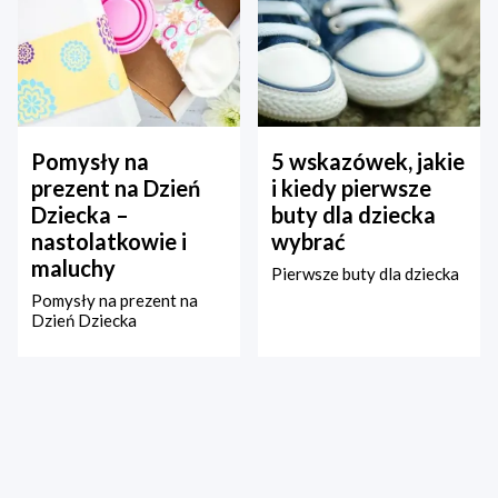
Pomysły na
5 wskazówek, jakie
prezent na Dzień
i kiedy pierwsze
Dziecka –
buty dla dziecka
nastolatkowie i
wybrać
maluchy
Pierwsze buty dla dziecka
Pomysły na prezent na
Dzień Dziecka