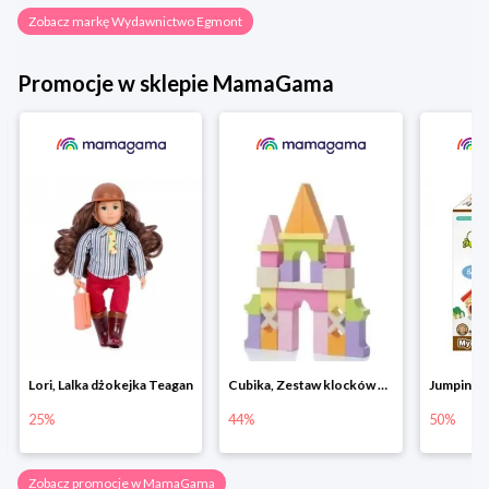
Zobacz markę Wydawnictwo Egmont
Promocje w sklepie MamaGama
Lori, Lalka dżokejka Teagan
Cubika, Zestaw klocków drewnianych 28 elem.
25%
44%
50%
Zobacz promocje w MamaGama