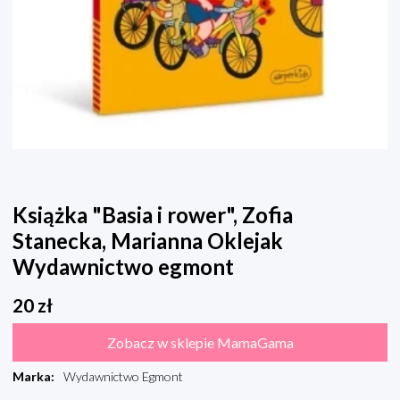
Książka "Basia i rower", Zofia
Stanecka, Marianna Oklejak
Wydawnictwo egmont
20
zł
Zobacz w sklepie MamaGama
Marka
:
Wydawnictwo Egmont