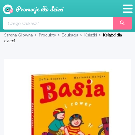
Promocje
Strona Główna
>
Produkty
>
Edukacja
>
Książki
>
Książki dla
Produkty
dzieci
Sklepy
Blog
Wyprawka