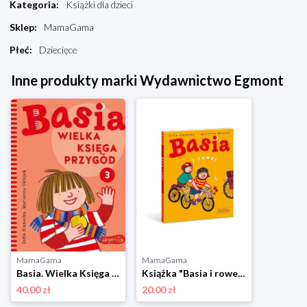
Kategoria
:
Książki dla dzieci
Sklep
:
MamaGama
Płeć
:
Dziecięce
Inne produkty marki Wydawnictwo Egmont
MamaGama
MamaGama
Basia. Wielka Księga przygód. Część 3, Marianna Oklejak, Zofia Stanecka Wydawnictwo egmont
Książka "Basia i rower", Zofia Stanecka, Marianna Oklejak Wydawnictwo egmont
40.00 zł
20.00 zł