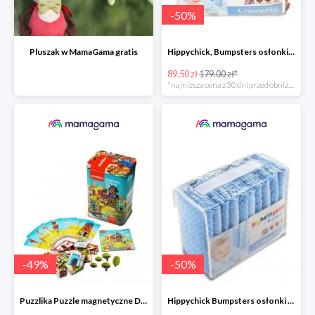
-
50
%
Pluszak w MamaGama gratis
Hippychick, Bumpsters osłonki na szczebelki -50%
89.50 zł
179.00 zł*
*najniższa cena z 30 dni przed obniżką
-
49
%
-
50
%
Puzzlika Puzzle magnetyczne Domki -49%
Hippychick Bumpsters osłonki na szczebelki kropki/paski niebieskie 10szt. -50%