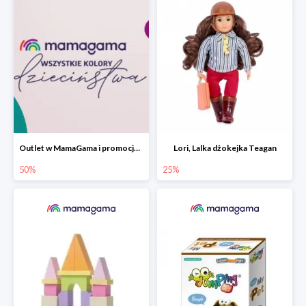
Outlet w MamaGama i promocje do -50%
Lori, Lalka dżokejka Teagan
50%
25%