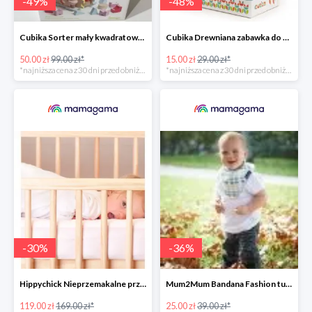
-
49
%
-
48
%
Cubika Sorter mały kwadratowy -50%
Cubika Drewniana zabawka do ciągnięcia Zajączek -48%
50.00 zł
99.00 zł*
15.00 zł
29.00 zł*
*najniższa cena z 30 dni przed obniżką
*najniższa cena z 30 dni przed obniżką
-
30
%
-
36
%
Hippychick Nieprzemakalne prześcieradło z gumką -30%
Mum2Mum Bandana Fashion turkusowa w muffiny -36%
119.00 zł
169.00 zł*
25.00 zł
39.00 zł*