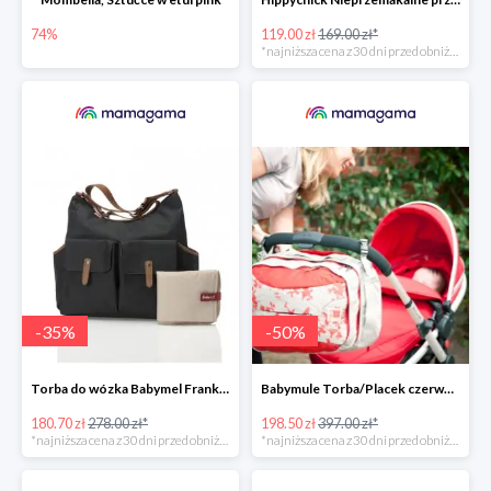
74%
119.00 zł
169.00 zł*
*najniższa cena z 30 dni przed obniżką
-
35
%
-
50
%
Torba do wózka Babymel Frankie-Black -35%
Babymule Torba/Placek czerwono-szara do wózka -50%
180.70 zł
278.00 zł*
198.50 zł
397.00 zł*
*najniższa cena z 30 dni przed obniżką
*najniższa cena z 30 dni przed obniżką