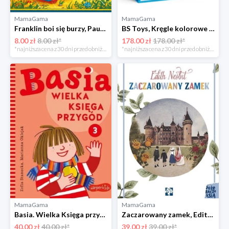
MamaGama
MamaGama
Franklin boi się burzy, Paulette Bourgeois, Brenda Clark Wydawnictwo debit
BS Toys, Kręgle kolorowe Bs toys
8.00 zł
8.00 zł*
178.00 zł
178.00 zł*
*najniższa cena z 30 dni przed obniżką
*najniższa cena z 30 dni przed obniżką
MamaGama
MamaGama
Basia. Wielka Księga przygód. Część 3, Marianna Oklejak, Zofia Stanecka Wydawnictwo egmont
Zaczarowany zamek, Edith Nesbit Wydawnictwo muchomor
40.00 zł
40.00 zł*
39.00 zł
39.00 zł*