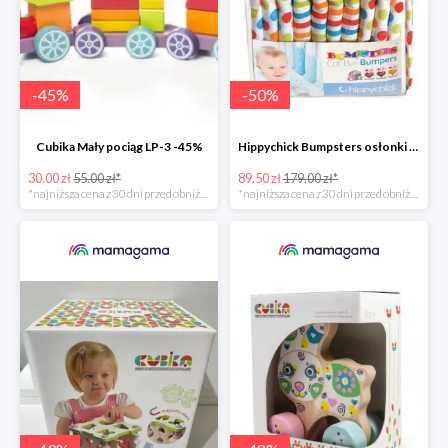
-
45
%
-
50
%
Cubika Mały pociąg LP-3 -45%
Hippychick Bumpsters osłonki na szczebelki -50%
30.00 zł
55.00 zł*
89.50 zł
179.00 zł*
*najniższa cena z 30 dni przed obniżką
*najniższa cena z 30 dni przed obniżką