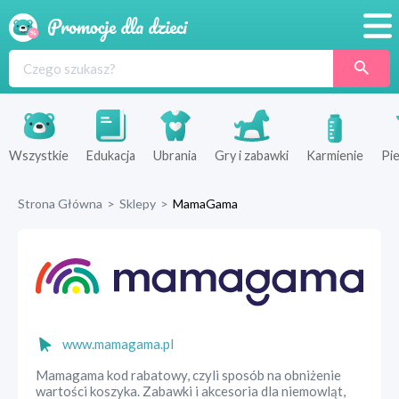
Promocje
Produkty
Sklepy
Wszystkie
Edukacja
Ubrania
Gry i zabawki
Karmienie
Pie
Blog
Strona Główna
>
Sklepy
>
MamaGama
Wyprawka
www.mamagama.pl
Mamagama kod rabatowy, czyli sposób na obniżenie
wartości koszyka. Zabawki i akcesoria dla niemowląt,