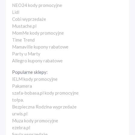
NEO24 kody promocyjne
Lidl
Cobi wyprzedaże
Mustache.pl
MomMe kody promocyjne
Time Trend
Mamaville kupony rabatowe
Party u Marty
Allegro kupony rabatowe
Popularne sklepy:
iELM kody promocyjne
Pakamera
szafa-bobasa.pl kody promocyjne
tołpa.
Bezpieczna Rodzina wyprzedaże
urwis.pl
Muza kody promocyjne
ezebra.pl
Squla wyprzedaże