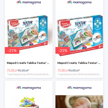
-
21
%
-
21
%
Maped Creativ Tablica Textur' Art do odrysowania i teksturowania
Maped Creativ, Tablica Textur' Art do odrysowania i teksturowania
75.00 zł
95.00 zł*
75.00 zł
95.00 zł*
*najniższa cena z 30 dni przed obniżką
*najniższa cena z 30 dni przed obniżką