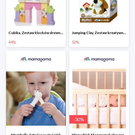
Cubika, Zestaw klocków drewnianych 28 elem.
Jumping Clay, Zestaw kreatywny piesek - Beagle
44%
50%
-
30
%
Mombella, Sztućce w etui pink
Hippychick Nieprzemakalne prześcieradło z gumką 100% Tencel