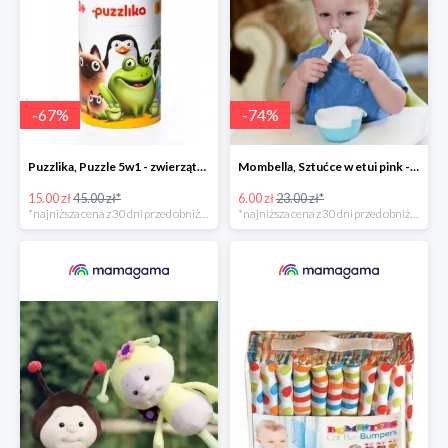
-
67
%
-
74
%
Puzzlika, Puzzle 5w1 - zwierzątka i ich rodzice (produkt potargowy) -67%
Mombella, Sztućce w etui pink -74%
15.00 zł
45.00 zł*
6.00 zł
23.00 zł*
*najniższa cena z 30 dni przed obniżką
*najniższa cena z 30 dni przed obniżką