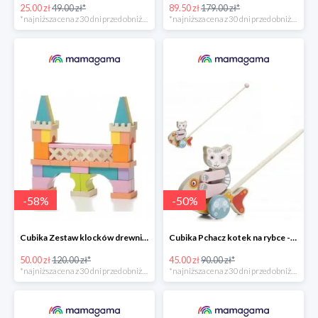
25.00 zł
49.00 zł*
89.50 zł
179.00 zł*
*najniższa cena z 30 dni przed obniżką
*najniższa cena z 30 dni przed obniżką
-
58
%
-
50
%
Cubika Zestaw klocków drewnianych most 52 elem. -58%
Cubika Pchacz kotek na rybce -50%
50.00 zł
120.00 zł*
45.00 zł
90.00 zł*
*najniższa cena z 30 dni przed obniżką
*najniższa cena z 30 dni przed obniżką