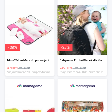
-
38
%
-
35
%
Mum2Mum Mata do przewijania do -38%
Babymule Torba/Placek dla Mamy do -35%
49.00 zł
79.00 zł*
245.00 zł
379.00 zł*
*najniższa cena z 30 dni przed obniżką
*najniższa cena z 30 dni przed obniżką