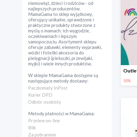
niemowląt, dzieci i rodziców - od
najlepszych producentów.
MamaGama to sklep wyjątkowy,
oferujący unikalne, sprawdzone i
praktyczne produkty stworzone z
myślą o mamach: ich wygodzie,
oczekiwaniach i lepszym
samopoczuciu. Asortyment sklepu
oferuje zabawki, elementy wyprawki,
wózki i foteliki akcesoria do
pielęgnacji (pieluszki, przewijaki,
myjki) i wiele innych produktów.
W sklepie
MamaGama
dostępne są
następujące metody dostawy:
50%
Paczkomaty InPost
Kurier DPD
Odbiór osobisty
Metody płatności w
MamaGama
:
Przelew on-line
Blik
Za pobraniem