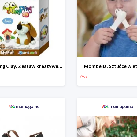
Jumping Clay, Zestaw kreatywny piesek - Beagle
Mombella, Sztućce w et
74%