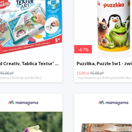
-
67
%
Maped Creativ, Tablica Textur' Art do odrysowania i teksturowania
95.00 zł*
15.00 zł
45.00 zł*
a cena z 30 dni przed obniżką
*najniższa cena z 30 dni przed obniżką