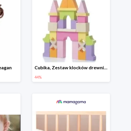
Teagan
Cubika, Zestaw klocków drewnianych 28 elem.
44%