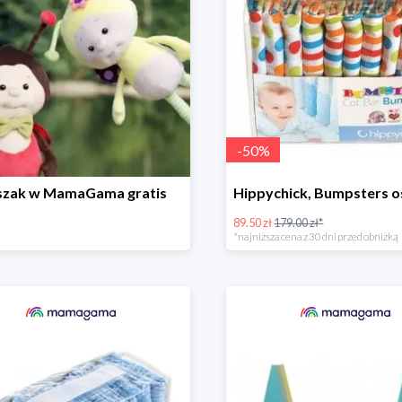
-
50
%
szak w MamaGama gratis
89.50 zł
179.00 zł*
*najniższa cena z 30 dni przed obniżką