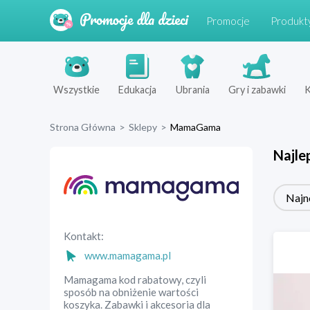
Promocje
Produkt
Wszystkie
Edukacja
Ubrania
Gry i zabawki
K
Strona Główna
>
Sklepy
>
MamaGama
Najle
Najn
Kontakt:
www.mamagama.pl
Mamagama kod rabatowy, czyli
sposób na obniżenie wartości
koszyka. Zabawki i akcesoria dla