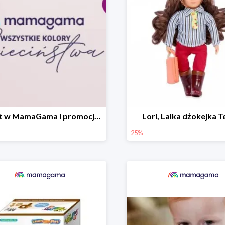
Outlet w MamaGama i promocje do -50%
Lori, Lalka dżokejka 
25%