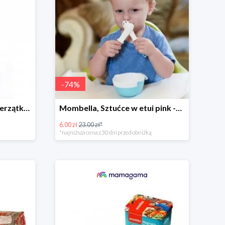
-
74
%
Puzzlika, Puzzle 5w1 - zwierzątka i ich rodzice (produkt potargowy) -67%
Mombella, Sztućce w etui pink -74%
6.00 zł
23.00 zł*
*najniższa cena z 30 dni przed obniżką