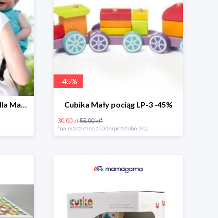
-
45
%
Babymule Torba/Placek dla Mamy do -35%
Cubika Mały pociąg LP-3 -45%
30.00 zł
55.00 zł*
*najniższa cena z 30 dni przed obniżką