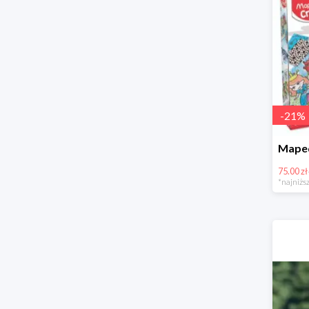
-
21
%
75.00 zł
*najniższ