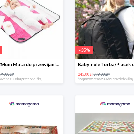
-
35
%
Mum2Mum Mata do przewijania do -38%
79.00 zł*
245.00 zł
379.00 zł*
a cena z 30 dni przed obniżką
*najniższa cena z 30 dni przed obniżką