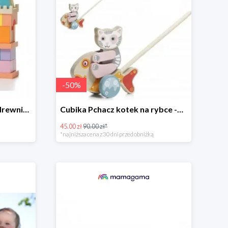
-
50
%
Cubika Zestaw klocków drewnianych most 52 elem. -58%
Cubika Pchacz kotek na rybce -50%
45.00 zł
90.00 zł*
*najniższa cena z 30 dni przed obniżką