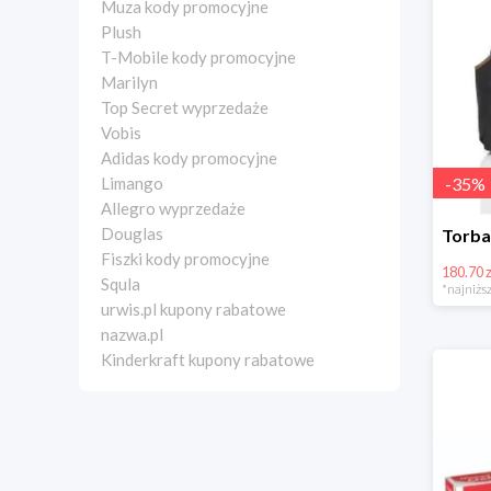
Muza kody promocyjne
Plush
T-Mobile kody promocyjne
Marilyn
Top Secret wyprzedaże
Vobis
Adidas kody promocyjne
-
35
%
Limango
Allegro wyprzedaże
Douglas
Fiszki kody promocyjne
180.70 z
Squla
*najniższ
urwis.pl kupony rabatowe
nazwa.pl
Kinderkraft kupony rabatowe