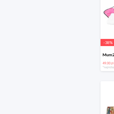
-
38
%
49.00 zł
*najniższ