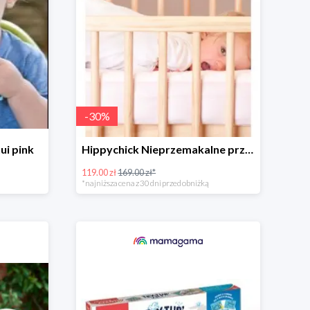
-
30
%
ui pink
Hippychick Nieprzemakalne prześcieradło z gumką 100% Tencel
119.00 zł
169.00 zł*
*najniższa cena z 30 dni przed obniżką