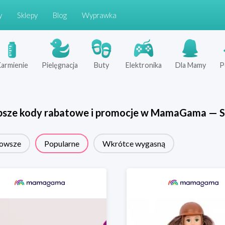
y
Sklepy
Blog
Wyprawka
armienie
Pielęgnacja
Buty
Elektronika
Dla Mamy
P
psze kody rabatowe i promocje w
MamaGama
—
S
owsze
Popularne
Wkrótce wygasną