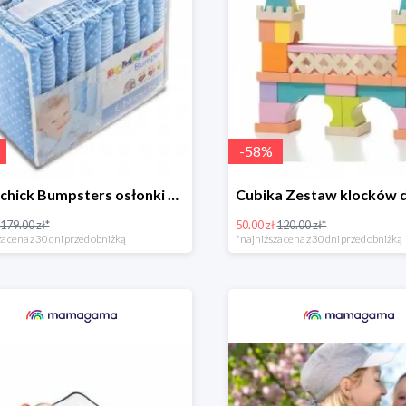
-
58
%
Hippychick Bumpsters osłonki na szczebelki kropki/paski niebieskie 10szt. -50%
179.00 zł*
50.00 zł
120.00 zł*
a cena z 30 dni przed obniżką
*najniższa cena z 30 dni przed obniżką