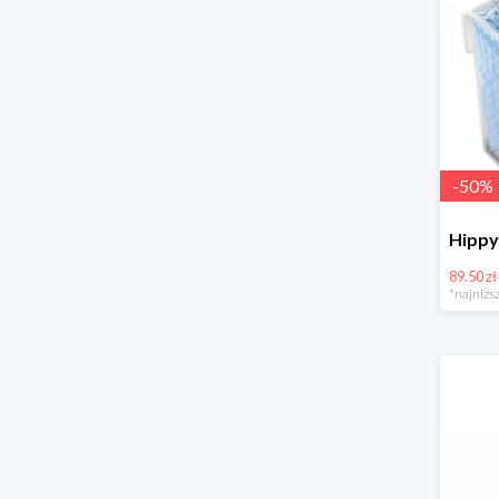
-
50
%
89.50 zł
*najniższ