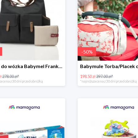
-
50
%
Torba do wózka Babymel Frankie-Black -35%
ł
278.00 zł*
198.50 zł
397.00 zł*
a cena z 30 dni przed obniżką
*najniższa cena z 30 dni przed obniżką