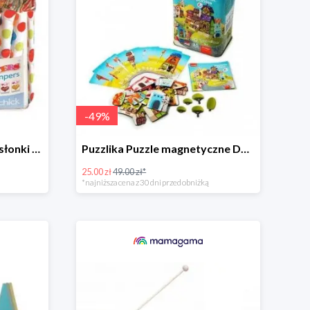
-
49
%
Hippychick, Bumpsters osłonki na szczebelki -50%
Puzzlika Puzzle magnetyczne Domki -49%
25.00 zł
49.00 zł*
*najniższa cena z 30 dni przed obniżką