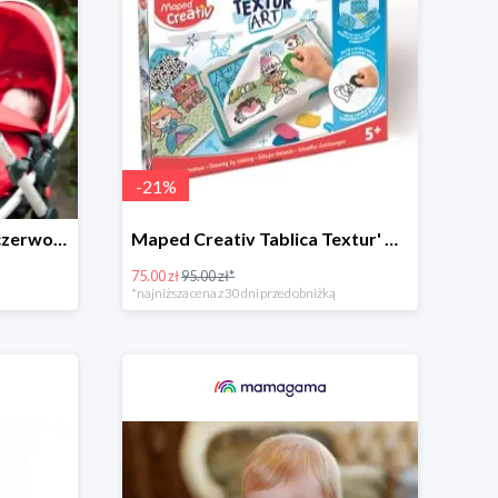
-
21
%
Babymule Torba/Placek czerwono-szara do wózka -50%
Maped Creativ Tablica Textur' Art do odrysowania i teksturowania
75.00 zł
95.00 zł*
*najniższa cena z 30 dni przed obniżką