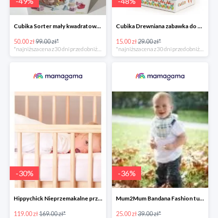
-
49
%
-
48
%
Cubika Sorter mały kwadratowy -50%
Cubika Drewniana zabawka do ciągnięcia Zajączek -48%
50.00 zł
99.00 zł*
15.00 zł
29.00 zł*
*najniższa cena z 30 dni przed obniżką
*najniższa cena z 30 dni przed obniżką
-
30
%
-
36
%
Hippychick Nieprzemakalne prześcieradło z gumką -30%
Mum2Mum Bandana Fashion turkusowa w muffiny -36%
119.00 zł
169.00 zł*
25.00 zł
39.00 zł*