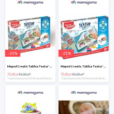
-
21
%
-
21
%
Maped Creativ Tablica Textur' Art do odrysowania i teksturowania
Maped Creativ, Tablica Textur' Art do odrysowania i teksturowania
75.00 zł
95.00 zł*
75.00 zł
95.00 zł*
*najniższa cena z 30 dni przed obniżką
*najniższa cena z 30 dni przed obniżką