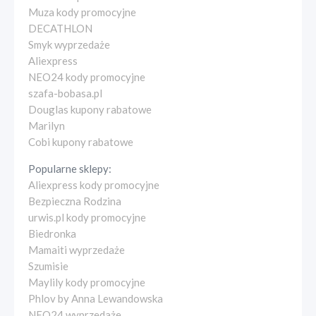
Muza kody promocyjne
DECATHLON
Smyk wyprzedaże
Aliexpress
NEO24 kody promocyjne
szafa-bobasa.pl
Douglas kupony rabatowe
Marilyn
Cobi kupony rabatowe
Popularne sklepy:
Aliexpress kody promocyjne
Bezpieczna Rodzina
urwis.pl kody promocyjne
Biedronka
Mamaiti wyprzedaże
Szumisie
Maylily kody promocyjne
Phlov by Anna Lewandowska
NEO24 wyprzedaże