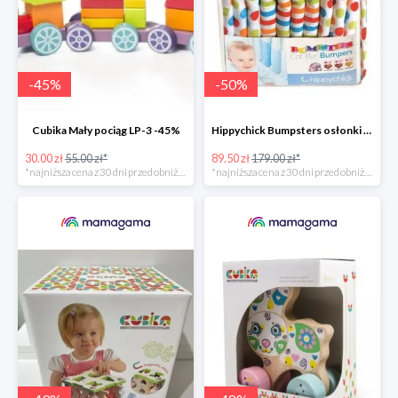
-
45
%
-
50
%
Cubika Mały pociąg LP-3 -45%
Hippychick Bumpsters osłonki na szczebelki -50%
30.00 zł
55.00 zł*
89.50 zł
179.00 zł*
*najniższa cena z 30 dni przed obniżką
*najniższa cena z 30 dni przed obniżką