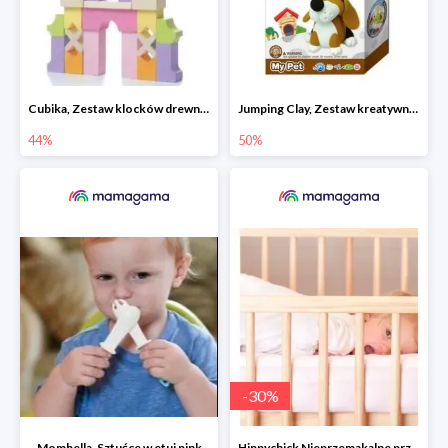
Cubika, Zestaw klocków drewnianych 28 elem.
Jumping Clay, Zestaw kreatywny piesek - Beagle
44%
50%
-
30
%
Mombella, Sztućce w etui pink
Hippychick Nieprzemakalne prześcieradło z gumką 100% Tencel