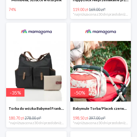
74%
119.00 zł
169.00 zł*
*najniższa cena z 30 dni przed obniżką
-
35
%
-
50
%
Torba do wózka Babymel Frankie-Black -35%
Babymule Torba/Placek czerwono-szara do wózka -50%
180.70 zł
278.00 zł*
198.50 zł
397.00 zł*
*najniższa cena z 30 dni przed obniżką
*najniższa cena z 30 dni przed obniżką