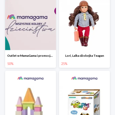
Outlet w MamaGama i promocje do -50%
Lori, Lalka dżokejka Teagan
50%
25%