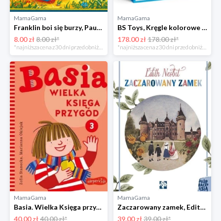
MamaGama
MamaGama
Franklin boi się burzy, Paulette Bourgeois, Brenda Clark Wydawnictwo debit
BS Toys, Kręgle kolorowe Bs toys
8.00 zł
8.00 zł*
178.00 zł
178.00 zł*
*najniższa cena z 30 dni przed obniżką
*najniższa cena z 30 dni przed obniżką
MamaGama
MamaGama
Basia. Wielka Księga przygód. Część 3, Marianna Oklejak, Zofia Stanecka Wydawnictwo egmont
Zaczarowany zamek, Edith Nesbit Wydawnictwo muchomor
40.00 zł
40.00 zł*
39.00 zł
39.00 zł*