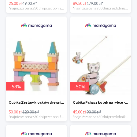
25.00 zł
49.00 zł*
89.50 zł
179.00 zł*
*najniższa cena z 30 dni przed obniżką
*najniższa cena z 30 dni przed obniżką
-
58
%
-
50
%
Cubika Zestaw klocków drewnianych most 52 elem. -58%
Cubika Pchacz kotek na rybce -50%
50.00 zł
120.00 zł*
45.00 zł
90.00 zł*
*najniższa cena z 30 dni przed obniżką
*najniższa cena z 30 dni przed obniżką