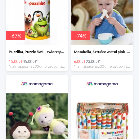
-
67
%
-
74
%
Puzzlika, Puzzle 5w1 - zwierzątka i ich rodzice (produkt potargowy) -67%
Mombella, Sztućce w etui pink -74%
15.00 zł
45.00 zł*
6.00 zł
23.00 zł*
*najniższa cena z 30 dni przed obniżką
*najniższa cena z 30 dni przed obniżką