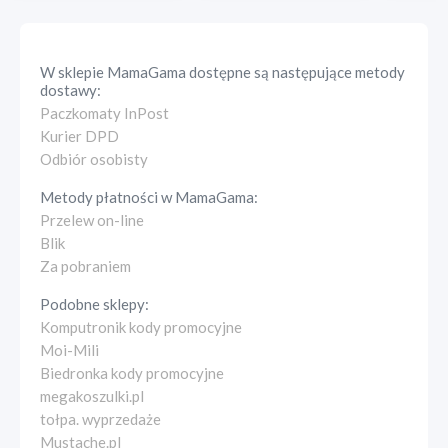
W sklepie
MamaGama
dostępne są następujące metody
dostawy:
Paczkomaty InPost
Kurier DPD
Odbiór osobisty
Metody płatności w
MamaGama
:
Przelew on-line
Blik
Za pobraniem
Podobne sklepy:
Komputronik kody promocyjne
Moi-Mili
Biedronka kody promocyjne
megakoszulki.pl
tołpa. wyprzedaże
Mustache.pl