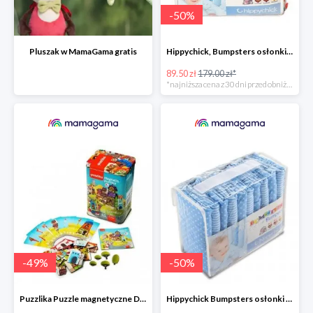
-
50
%
Pluszak w MamaGama gratis
Hippychick, Bumpsters osłonki na szczebelki -50%
89.50 zł
179.00 zł*
*najniższa cena z 30 dni przed obniżką
-
49
%
-
50
%
Puzzlika Puzzle magnetyczne Domki -49%
Hippychick Bumpsters osłonki na szczebelki kropki/paski niebieskie 10szt. -50%