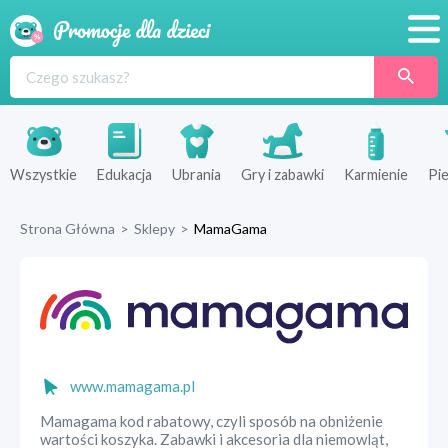
Promocje
Produkty
Sklepy
Wszystkie
Edukacja
Ubrania
Gry i zabawki
Karmienie
Pie
Blog
Strona Główna
>
Sklepy
>
MamaGama
Wyprawka
www.mamagama.pl
Mamagama kod rabatowy, czyli sposób na obniżenie
wartości koszyka. Zabawki i akcesoria dla niemowląt,