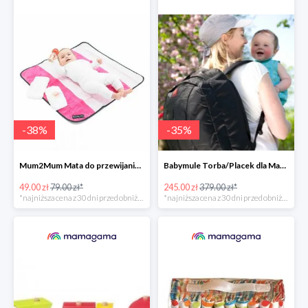
-
38
%
-
35
%
Mum2Mum Mata do przewijania do -38%
Babymule Torba/Placek dla Mamy do -35%
49.00 zł
79.00 zł*
245.00 zł
379.00 zł*
*najniższa cena z 30 dni przed obniżką
*najniższa cena z 30 dni przed obniżką