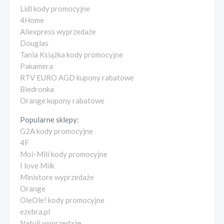
Lidl kody promocyjne
4Home
Aliexpress wyprzedaże
Douglas
Tania Książka kody promocyjne
Pakamera
RTV EURO AGD kupony rabatowe
Biedronka
Orange kupony rabatowe
Popularne sklepy:
G2A kody promocyjne
4F
Moi-Mili kody promocyjne
I love Milk
Ministore wyprzedaże
Orange
OleOle! kody promocyjne
ezebra.pl
Natuli wyprzedaże