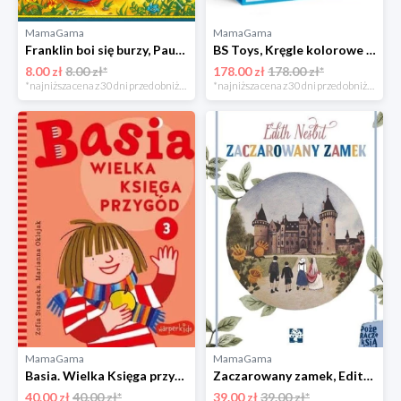
MamaGama
MamaGama
Franklin boi się burzy, Paulette Bourgeois, Brenda Clark Wydawnictwo debit
BS Toys, Kręgle kolorowe Bs toys
8.00 zł
8.00 zł*
178.00 zł
178.00 zł*
*najniższa cena z 30 dni przed obniżką
*najniższa cena z 30 dni przed obniżką
MamaGama
MamaGama
Basia. Wielka Księga przygód. Część 3, Marianna Oklejak, Zofia Stanecka Wydawnictwo egmont
Zaczarowany zamek, Edith Nesbit Wydawnictwo muchomor
40.00 zł
40.00 zł*
39.00 zł
39.00 zł*