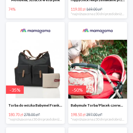
74%
119.00 zł
169.00 zł*
*najniższa cena z 30 dni przed obniżką
-
35
%
-
50
%
Torba do wózka Babymel Frankie-Black -35%
Babymule Torba/Placek czerwono-szara do wózka -50%
180.70 zł
278.00 zł*
198.50 zł
397.00 zł*
*najniższa cena z 30 dni przed obniżką
*najniższa cena z 30 dni przed obniżką