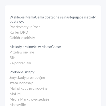
W sklepie
MamaGama
dostępne są następujące metody
dostawy:
Paczkomaty InPost
Kurier DPD
Odbiór osobisty
Metody płatności w
MamaGama
:
Przelew on-line
Blik
Za pobraniem
Podobne sklepy:
Smyk kody promocyjne
szafa-bobasa.pl
Mall.pl kody promocyjne
Moi-Mili
Media Markt wyprzedaże
Mamaville