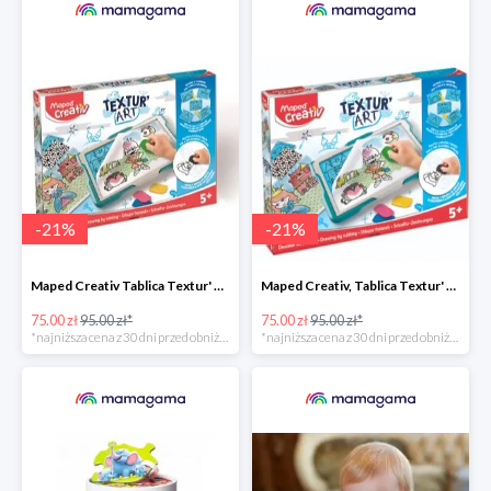
-
21
%
-
21
%
Maped Creativ Tablica Textur' Art do odrysowania i teksturowania
Maped Creativ, Tablica Textur' Art do odrysowania i teksturowania
75.00 zł
95.00 zł*
75.00 zł
95.00 zł*
*najniższa cena z 30 dni przed obniżką
*najniższa cena z 30 dni przed obniżką