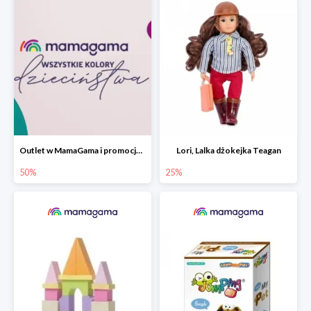
Outlet w MamaGama i promocje do -50%
Lori, Lalka dżokejka Teagan
50%
25%