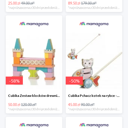
25.00 zł
49.00 zł*
89.50 zł
179.00 zł*
*najniższa cena z 30 dni przed obniżką
*najniższa cena z 30 dni przed obniżką
-
58
%
-
50
%
Cubika Zestaw klocków drewnianych most 52 elem. -58%
Cubika Pchacz kotek na rybce -50%
50.00 zł
120.00 zł*
45.00 zł
90.00 zł*
*najniższa cena z 30 dni przed obniżką
*najniższa cena z 30 dni przed obniżką