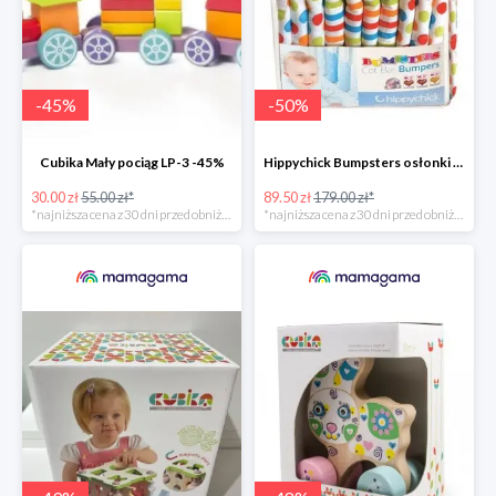
-
45
%
-
50
%
Cubika Mały pociąg LP-3 -45%
Hippychick Bumpsters osłonki na szczebelki -50%
30.00 zł
55.00 zł*
89.50 zł
179.00 zł*
*najniższa cena z 30 dni przed obniżką
*najniższa cena z 30 dni przed obniżką