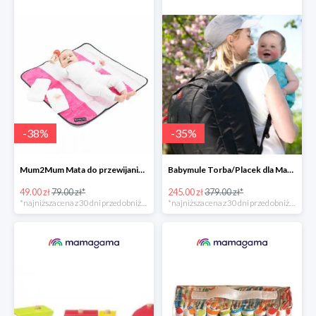
-
38
%
-
35
%
Mum2Mum Mata do przewijania do -38%
Babymule Torba/Placek dla Mamy do -35%
49.00 zł
79.00 zł*
245.00 zł
379.00 zł*
*najniższa cena z 30 dni przed obniżką
*najniższa cena z 30 dni przed obniżką