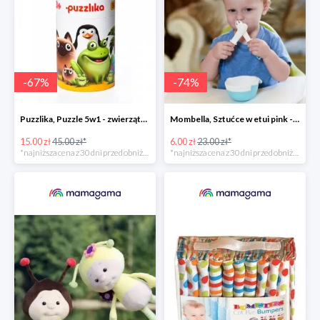
-
67
%
-
74
%
Puzzlika, Puzzle 5w1 - zwierzątka i ich rodzice (produkt potargowy) -67%
Mombella, Sztućce w etui pink -74%
15.00 zł
45.00 zł*
6.00 zł
23.00 zł*
*najniższa cena z 30 dni przed obniżką
*najniższa cena z 30 dni przed obniżką