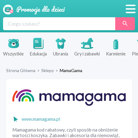
Promocje
Produkty
Sklepy
Wszystkie
Edukacja
Ubrania
Gry i zabawki
Karmienie
Pie
Blog
Strona Główna
>
Sklepy
>
MamaGama
Wyprawka
www.mamagama.pl
Mamagama kod rabatowy, czyli sposób na obniżenie
wartości koszyka. Zabawki i akcesoria dla niemowląt,