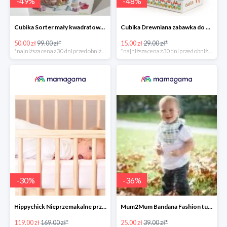
-
49
%
-
48
%
Cubika Sorter mały kwadratowy -50%
Cubika Drewniana zabawka do ciągnięcia Zajączek -48%
50.00 zł
99.00 zł*
15.00 zł
29.00 zł*
*najniższa cena z 30 dni przed obniżką
*najniższa cena z 30 dni przed obniżką
-
30
%
-
36
%
Hippychick Nieprzemakalne prześcieradło z gumką -30%
Mum2Mum Bandana Fashion turkusowa w muffiny -36%
119.00 zł
169.00 zł*
25.00 zł
39.00 zł*