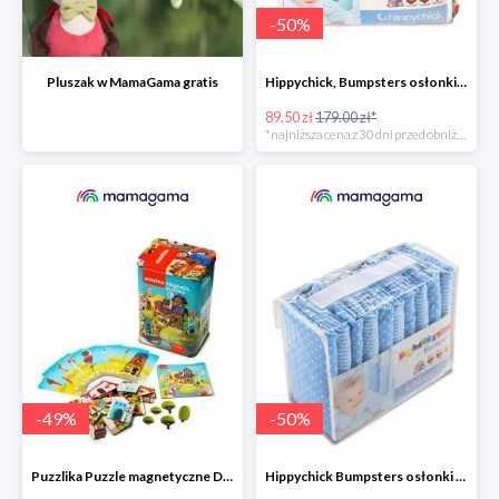
-
50
%
Pluszak w MamaGama gratis
Hippychick, Bumpsters osłonki na szczebelki -50%
89.50 zł
179.00 zł*
*najniższa cena z 30 dni przed obniżką
-
49
%
-
50
%
Puzzlika Puzzle magnetyczne Domki -49%
Hippychick Bumpsters osłonki na szczebelki kropki/paski niebieskie 10szt. -50%