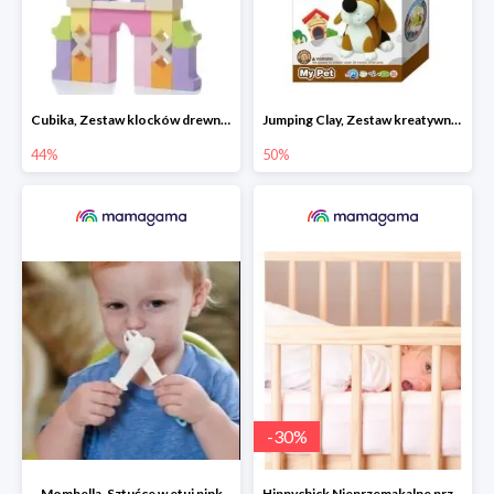
Cubika, Zestaw klocków drewnianych 28 elem.
Jumping Clay, Zestaw kreatywny piesek - Beagle
44%
50%
-
30
%
Mombella, Sztućce w etui pink
Hippychick Nieprzemakalne prześcieradło z gumką 100% Tencel