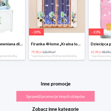
-
39
%
-
33
%
Bino Kuchnia drewniana dla dzieci Provence
Firanka 4Home „Kraina lodu” (Frozen)
79.98 zł
130.99 zł*
65.98 zł
98.99 zł
rzed obniżką
*najniższa cena z 30 dni przed obniżką
*najniższa cena z 3
Inne promocje
Sprawdź promocje innych sklepów
Zobacz inne kategorie