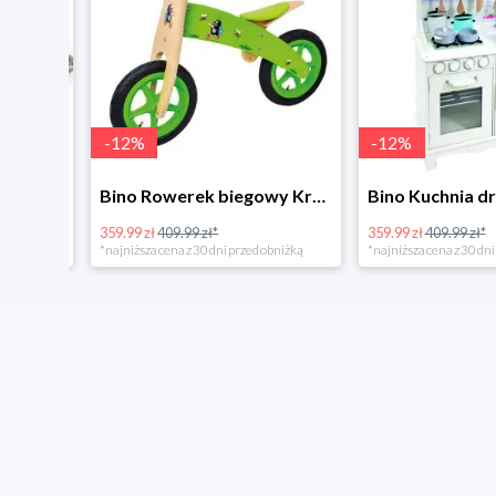
-
12
%
-
12
%
4Home Koc baranek świecący Dino
Bino Rowerek biegowy Krecik
359.99 zł
409.99 zł*
359.99 zł
409.99 zł*
*najniższa cena z 30 dni przed obniżką
*najniższa cena z 30 dni p