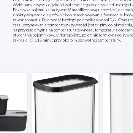
Wykonany z wysokiej jakości wytrzymałego tworzywa sztucznego i we
Pokrywka pojemnika na żywność ma silikonową uszczelkę i jest zar
z pokrywką nadaje się również do przechowywania żywności w lodó
zawór aromatu. Pojemność każdego pojemnika wynosi 0,6 l.Czas u
czas utrzymywania temperatury żywności jest trudny do określenia,
na przykład oryginalna temperatura żywności, temperatura otoczenia
otwierania pojemników. Orientacyjnie, pojemnik termicynz do żyw
zakresie 70-115 minut przy około ¾ pierwotnej temperatury.