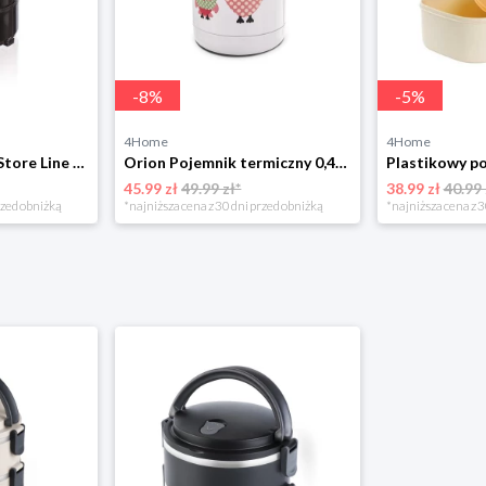
-
8
%
-
5
%
4Home
4Home
Banquet Menażka Store Line 4 elementy, stal nierdzewna
Orion Pojemnik termiczny 0,48 l, Sowa
45.99 zł
49.99 zł*
38.99 zł
40.99 
rzed obniżką
*najniższa cena z 30 dni przed obniżką
*najniższa cena z 3