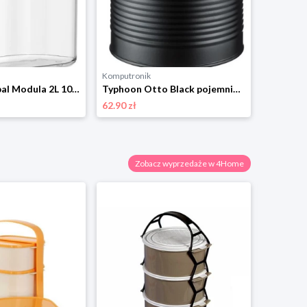
Komputronik
Pojemnik Mepal Modula 2L 106911040400 czarny
Typhoon Otto Black pojemnik na herbatę 1401.148
62.90 zł
Zobacz wyprzedaże w 4Home