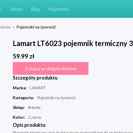
y
Sklepy
Blog
Wyprawka
mienie
>
Pojemniki na żywność
Lamart LT6023 pojemnik termiczny 3
59.99
zł
Zobacz w sklepie 4Home
Szczegóły produktu
Marka
:
LAMART
Kategoria
:
Pojemniki na żywność
Sklep
:
4Home
Kolor
:
Czarny
Opis produktu
Pojemnik termiczny jest praktycznym pomocnikiem do przechowywania