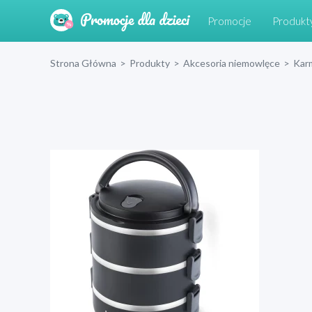
Promocje
Produkt
Strona Główna
>
Produkty
>
Akcesoria niemowlęce
>
Kar