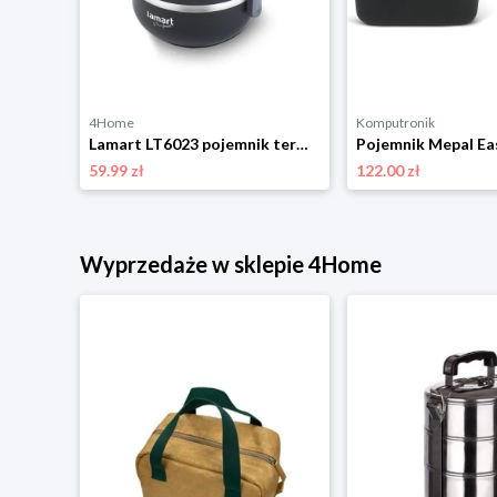
4Home
Komputronik
Pojemnik Mepal Modula 1L 106913040400 czarny
Lamart LT6023 pojemnik termiczny 3 poziomy Temp, czarny
59.99 zł
122.00 zł
Wyprzedaże w sklepie 4Home