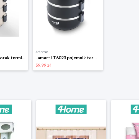
4Home
Lamart LT6024 czworak termiczny 4 piętra Temp,beżowy
Lamart LT6023 pojemnik termiczny 3 poziomy Temp, czarny
59.99 zł