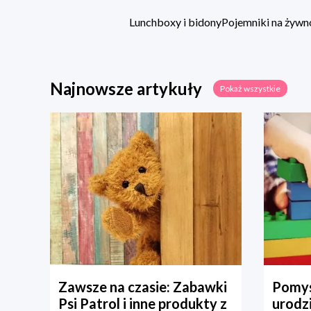
Lunchboxy i bidony
Pojemniki na żywn
Najnowsze artykuły
Pokaż wszystkie
Zawsze na czasie: Zabawki
Pomys
Psi Patrol i inne produkty z
urodz