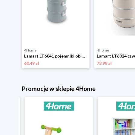
4Home
4Home
Lamart LT6041 pojemniki obiadowe 4x700 ml Care
60.49 zł
73.98 zł
Promocje w sklepie 4Home