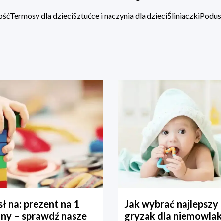
ość
Termosy dla dzieci
Sztućce i naczynia dla dzieci
Śliniaczki
Podus
ł na: prezent na 1
Jak wybrać najlepszy
iny – sprawdź nasze
gryzak dla niemowla