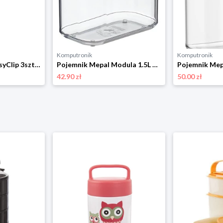
Komputronik
Komputronik
Pojemnik Mepal EasyClip 3szt. 106180041100 czarny
Pojemnik Mepal Modula 1.5L 106912040400 czarny
42.90 zł
50.00 zł