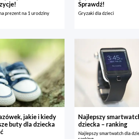
zycje!
Sprawdź!
a prezent na 1 urodziny
Gryzaki dla dzieci
zówek, jakie i kiedy
Najlepszy smartwatch
ze buty dla dziecka
dziecka – ranking
ć
Najlepszy smartwatch dla dzi
ranking