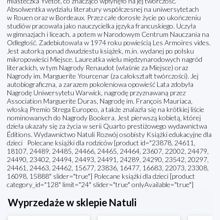
miasteczka Yvetot, co znacząco wpłynęło na jej twórczość.
Absolwentka wydziału literatury współczesnej na uniwersytetach
w Rouen oraz w Bordeaux. Przez całe dorosłe życie po ukończeniu
studiów pracowała jako nauczycielka języka francuskiego. Uczyła
w gimnazjach i liceach, a potem w Narodowym Centrum Nauczania na
Odległość. Zadebiutowała w 1974 roku powieścią Les Armoires vides.
Jest autorką ponad dwudziestu książek, m.in. wydanej po polsku
mikropowieści Miejsce. Laureatka wielu międzynarodowych nagród
literackich, w tym Nagrody Renaudot (właśnie za Miejsce) oraz
Nagrody im. Marguerite Yourcenar (za całokształt twórczości). Jej
autobiograficzna, a zarazem pokoleniowa opowieść Lata zdobyła
Nagrodę Uniwersytetu Warwick, nagrodę przyznawaną przez
Association Marguerite Duras, Nagrodę im. François Mauriaca,
włoską Premio Strega Europeo, a także znalazła się na krótkiej liście
nominowanych do Nagrody Bookera. Jest pierwszą kobietą, której
dzieła ukazały się za życia w serii Quarto prestiżowego wydawnictwa
Éditions. Wydawnictwo Natuli Rozwój osobisty Książki edukacyjne dla
dzieci Polecane książki dla rodziców [product id="23878, 24611,
18107, 24489, 24485, 24466, 24465, 24464, 23607, 22002, 24479,
24490, 23402, 24494, 24493, 24491, 24289, 24290, 23542, 20297,
24461, 24463, 24462, 15677, 23836, 16477, 16683, 22073, 23308,
16098, 15888" slider="true"] Polecane książki dla dzieci [product
category_id="128" limit="24" slider="true" onlyAvailable="true"]
Wyprzedaże w sklepie Natuli