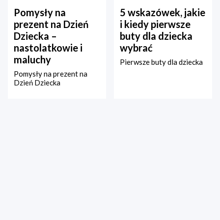
Pomysły na
5 wskazówek, jakie
prezent na Dzień
i kiedy pierwsze
Dziecka –
buty dla dziecka
nastolatkowie i
wybrać
maluchy
Pierwsze buty dla dziecka
Pomysły na prezent na
Dzień Dziecka