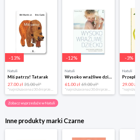
-
13
%
-
12
%
-
3
%
Natuli
Natuli
Natuli
Miś patrzy! Tatarak
Wysoko wrażliwe dziecko Gwp
27.00 zł
31.00 zł*
61.00 zł
69.00 zł*
29.00 zł
*najniższa cena z 30 dni przed obniżką
*najniższa cena z 30 dni przed obniżką
Zobacz wyprzedaże w Natuli
Inne produkty marki Czarne