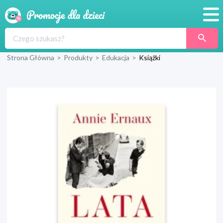
Promocje
Strona Główna
>
Produkty
>
Edukacja
>
Książki
Produkty
Sklepy
Blog
Wyprawka