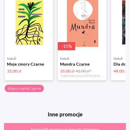
-
15
%
Natuli
Natuli
Natuli
Moje zmory Czarne
Mundra Czarne
32.00 zł
35.00 zł
41.00 zł*
44.00 zł
*najniższa cena z 30 dni przed obniżką
Zobacz markę Czarne
Inne promocje
Sprawdź promocje innych sklepów