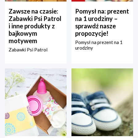
Zawsze na czasie:
Pomysł na: prezent
Zabawki Psi Patrol
na 1 urodziny –
i inne produkty z
sprawdź nasze
bajkowym
propozycje!
motywem
Pomysł na prezent na 1
urodziny
Zabawki Psi Patrol