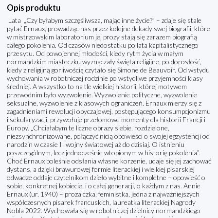
Opis produktu
Lata „Czy byłabym szczęśliwsza, mając inne życie?” – zdaje się stale
pytać Ernaux, prowadząc nas przez kolejne dekady swej biografii, które
w mistrzowskim laboratorium jej prozy stają się zarazem biografią
całego pokolenia. Od czasów niedostatku po lata kapitalistycznego
przesytu. Od powojennej młodości, kiedy rytm życia w małym
normandzkim miasteczku wyznaczały święta religijne, po dorosłość,
kiedy z religijną gorliwością czytało się Simone de Beauvoir. Od wstydu
wychowania w robotniczej rodzinie po wstydliwe przyjemności klasy
średniej. A wszystko to na tle wielkiej historii, której motywem
przewodnim było wyzwolenie. Wyzwolenie polityczne, wyzwolenie
seksualne, wyzwolenie z klasowych ograniczeń. Ernaux mierzy się z
zagadnieniami rewolucji obyczajowej, postępującego konsumpcjonizmu
i sekularyzacji, przywołuje przełomowe momenty dla historii Francji i
Europy. „Chciałabym te liczne obrazy siebie, rozdzielone,
niezsynchronizowane, połączyć nicią opowieści o swojej egzystencji od
narodzin w czasie II wojny światowej aż do dzisiaj. O istnieniu
poszczególnym, lecz jednocześnie wtopionym w historię pokolenia”.
Choć Ernaux boleśnie odsłania własne korzenie, udaje się jej zachować
dystans, a dzięki brawurowej formie literackiej i wielkiej pisarskiej
odwadze oddaje czytelnikom dzieło wybitne i kompletne – opowieść o
sobie, konkretnej kobiecie, i o całej generacji, o każdym z nas. Annie
Ernaux (ur. 1940) – prozaiczka, feministka, jedna z najważniejszych
współczesnych pisarek francuskich, laureatka literackiej Nagrody
Nobla 2022. Wychowała się w robotniczej dzielnicy normandzkiego