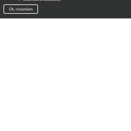
Ok, rozumiem
Strona Główna
Promocje
Sklepy
Wyprawka