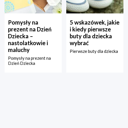
Pomysły na
5 wskazówek, jakie
prezent na Dzień
i kiedy pierwsze
Dziecka –
buty dla dziecka
nastolatkowie i
wybrać
maluchy
Pierwsze buty dla dziecka
Pomysły na prezent na
Dzień Dziecka