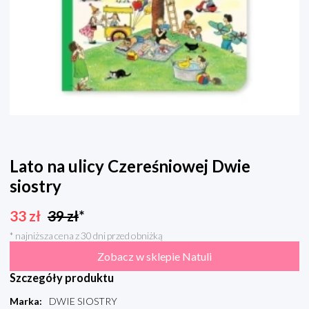
Lato na ulicy Czereśniowej Dwie
siostry
33
zł
39
zł
*
* najniższa cena z 30 dni przed obniżką
Zobacz w sklepie Natuli
Szczegóły produktu
Marka
:
DWIE SIOSTRY