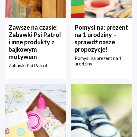
Zawsze na czasie:
Pomysł na: prezent
Zabawki Psi Patrol
na 1 urodziny –
i inne produkty z
sprawdź nasze
bajkowym
propozycje!
motywem
Pomysł na prezent na 1
urodziny
Zabawki Psi Patrol