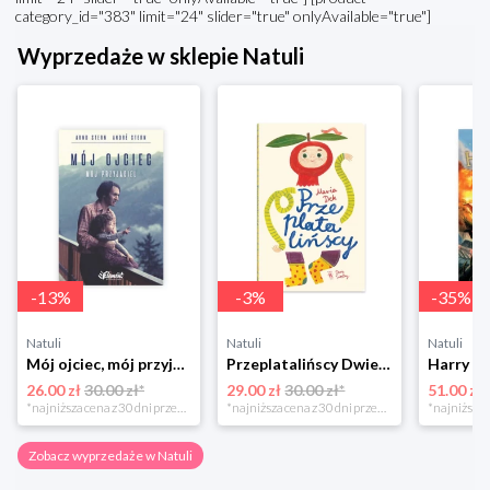
category_id="383" limit="24" slider="true" onlyAvailable="true"]
Wyprzedaże w sklepie Natuli
-
13
%
-
3
%
-
35
%
Natuli
Natuli
Natuli
Mój ojciec, mój przyjaciel Element
Przeplatalińscy Dwie siostry
26.00 zł
30.00 zł*
29.00 zł
30.00 zł*
51.00 zł
*najniższa cena z 30 dni przed obniżką
*najniższa cena z 30 dni przed obniżką
Zobacz wyprzedaże w Natuli