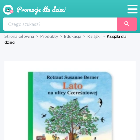
Promocje
Strona Główna
>
Produkty
>
Edukacja
>
Książki
>
Książki dla
Produkty
dzieci
Sklepy
Blog
Wyprawka