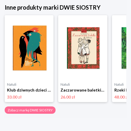
Inne produkty marki DWIE SIOSTRY
Natuli
Natuli
Natuli
Klub dziwnych dzieci Dwie siostry
Zaczarowane baletki Dwie siostry
Rzeki Dw
33.00 zł
26.00 zł
48.00 zł
Zobacz markę DWIE SIOSTRY