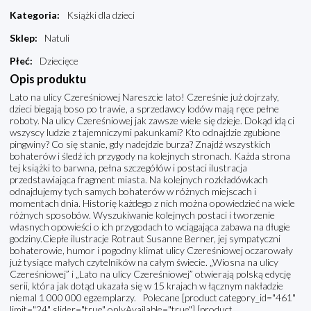
Kategoria
:
Książki dla dzieci
Sklep
:
Natuli
Płeć
:
Dziecięce
Opis produktu
Lato na ulicy Czereśniowej Nareszcie lato! Czereśnie już dojrzały,
dzieci biegają boso po trawie, a sprzedawcy lodów mają ręce pełne
roboty. Na ulicy Czereśniowej jak zawsze wiele się dzieje. Dokąd idą ci
wszyscy ludzie z tajemniczymi pakunkami? Kto odnajdzie zgubione
pingwiny? Co się stanie, gdy nadejdzie burza? Znajdź wszystkich
bohaterów i śledź ich przygody na kolejnych stronach. Każda strona
tej książki to barwna, pełna szczegółów i postaci ilustracja
przedstawiająca fragment miasta. Na kolejnych rozkładówkach
odnajdujemy tych samych bohaterów w różnych miejscach i
momentach dnia. Historię każdego z nich można opowiedzieć na wiele
różnych sposobów. Wyszukiwanie kolejnych postaci i tworzenie
własnych opowieści o ich przygodach to wciągająca zabawa na długie
godziny.Ciepłe ilustracje Rotraut Susanne Berner, jej sympatyczni
bohaterowie, humor i pogodny klimat ulicy Czereśniowej oczarowały
już tysiące małych czytelników na całym świecie. „Wiosna na ulicy
Czereśniowej” i „Lato na ulicy Czereśniowej” otwierają polską edycję
serii, która jak dotąd ukazała się w 15 krajach w łącznym nakładzie
niemal 1 000 000 egzemplarzy. Polecane [product category_id="461"
limit="24" slider="true" onlyAvailable="true"] [product