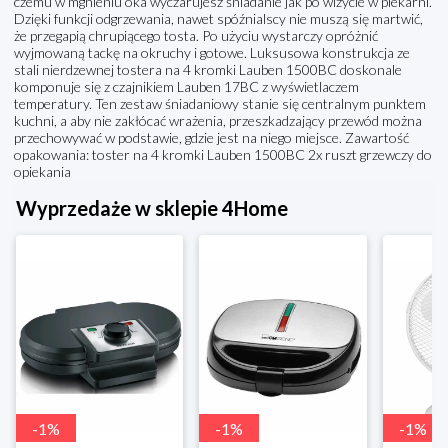
czemu w mgnieniu oka wyczarujesz śniadanie jak po wizycie w piekarni.
Dzięki funkcji odgrzewania, nawet spóźnialscy nie muszą się martwić,
że przegapią chrupiącego tosta. Po użyciu wystarczy opróżnić
wyjmowaną tackę na okruchy i gotowe. Luksusowa konstrukcja ze
stali nierdzewnej tostera na 4 kromki Lauben 1500BC doskonale
komponuje się z czajnikiem Lauben 17BC z wyświetlaczem
temperatury. Ten zestaw śniadaniowy stanie się centralnym punktem
kuchni, a aby nie zakłócać wrażenia, przeszkadzający przewód można
przechowywać w podstawie, gdzie jest na niego miejsce. Zawartość
opakowania: toster na 4 kromki Lauben 1500BC 2x ruszt grzewczy do
opiekania
Wyprzedaże w sklepie 4Home
-
1
%
-
1
%
-
1
%