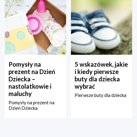
Pomysły na
5 wskazówek, jakie
prezent na Dzień
i kiedy pierwsze
Dziecka –
buty dla dziecka
nastolatkowie i
wybrać
maluchy
Pierwsze buty dla dziecka
Pomysły na prezent na
Dzień Dziecka