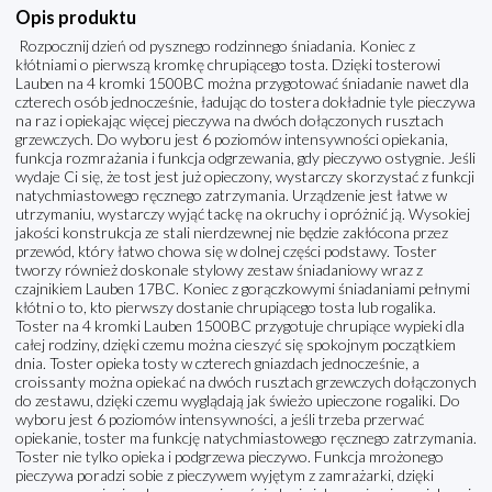
Opis produktu
Rozpocznij dzień od pysznego rodzinnego śniadania. Koniec z
kłótniami o pierwszą kromkę chrupiącego tosta. Dzięki tosterowi
Lauben na 4 kromki 1500BC można przygotować śniadanie nawet dla
czterech osób jednocześnie, ładując do tostera dokładnie tyle pieczywa
na raz i opiekając więcej pieczywa na dwóch dołączonych rusztach
grzewczych. Do wyboru jest 6 poziomów intensywności opiekania,
funkcja rozmrażania i funkcja odgrzewania, gdy pieczywo ostygnie. Jeśli
wydaje Ci się, że tost jest już opieczony, wystarczy skorzystać z funkcji
natychmiastowego ręcznego zatrzymania. Urządzenie jest łatwe w
utrzymaniu, wystarczy wyjąć tackę na okruchy i opróżnić ją. Wysokiej
jakości konstrukcja ze stali nierdzewnej nie będzie zakłócona przez
przewód, który łatwo chowa się w dolnej części podstawy. Toster
tworzy również doskonale stylowy zestaw śniadaniowy wraz z
czajnikiem Lauben 17BC. Koniec z gorączkowymi śniadaniami pełnymi
kłótni o to, kto pierwszy dostanie chrupiącego tosta lub rogalika.
Toster na 4 kromki Lauben 1500BC przygotuje chrupiące wypieki dla
całej rodziny, dzięki czemu można cieszyć się spokojnym początkiem
dnia. Toster opieka tosty w czterech gniazdach jednocześnie, a
croissanty można opiekać na dwóch rusztach grzewczych dołączonych
do zestawu, dzięki czemu wyglądają jak świeżo upieczone rogaliki. Do
wyboru jest 6 poziomów intensywności, a jeśli trzeba przerwać
opiekanie, toster ma funkcję natychmiastowego ręcznego zatrzymania.
Toster nie tylko opieka i podgrzewa pieczywo. Funkcja mrożonego
pieczywa poradzi sobie z pieczywem wyjętym z zamrażarki, dzięki