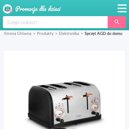
Promocje
Strona Główna
>
Produkty
>
Elektronika
>
Sprzęt AGD do domu
Produkty
Sklepy
Blog
Wyprawka