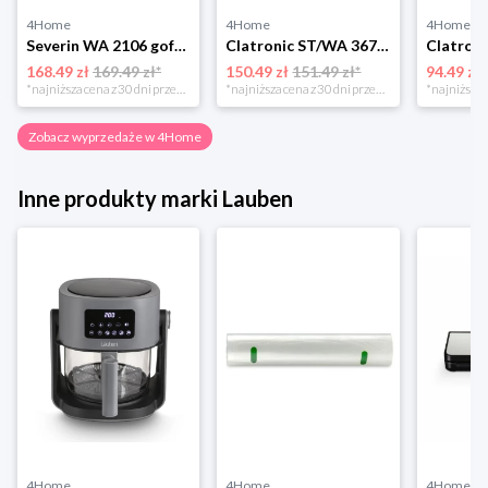
4Home
4Home
4Home
Severin WA 2106 gofrownica duo, czarny
Clatronic ST/WA 3670 Opiekacz do kanapek
168.49 zł
169.49 zł*
150.49 zł
151.49 zł*
94.49 zł
*najniższa cena z 30 dni przed obniżką
*najniższa cena z 30 dni przed obniżką
Zobacz wyprzedaże w 4Home
Inne produkty marki Lauben
4Home
4Home
4Home