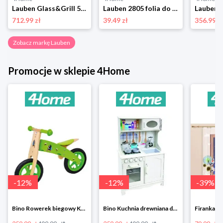
Lauben Glass&Grill 5500BG Frytownica na gorące powietrze
Lauben 2805 folia do pakowarek próżniowych
712.99 zł
39.49 zł
356.99 z
Zobacz markę Lauben
Promocje w sklepie 4Home
-
12
%
-
12
%
-
39
%
Bino Rowerek biegowy Krecik
Bino Kuchnia drewniana dla dzieci Provence