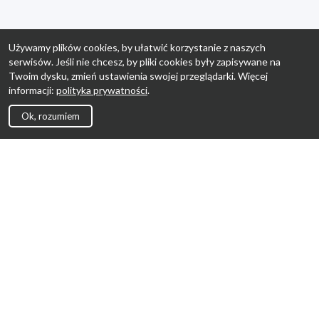
Używamy plików cookies, by ułatwić korzystanie z naszych
serwisów. Jeśli nie chcesz, by pliki cookies były zapisywane na
Twoim dysku, zmień ustawienia swojej przeglądarki. Więcej
informacji:
polityka prywatności
.
Ok, rozumiem