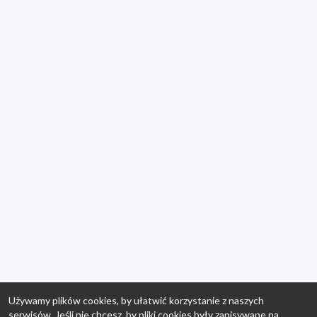
Używamy plików cookies, by ułatwić korzystanie z naszych
serwisów. Jeśli nie chcesz, by pliki cookies były zapisywane na