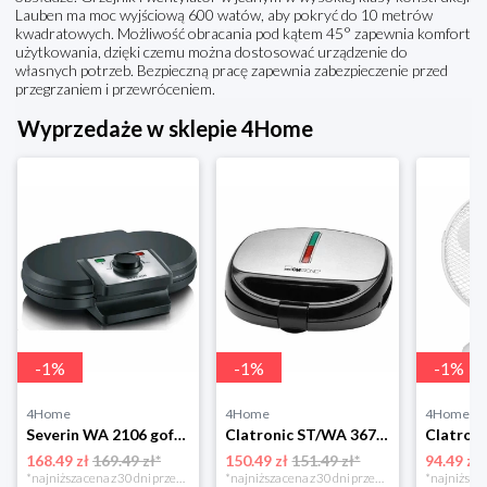
Lauben ma moc wyjściową 600 watów, aby pokryć do 10 metrów
kwadratowych. Możliwość obracania pod kątem 45° zapewnia komfort
użytkowania, dzięki czemu można dostosować urządzenie do
własnych potrzeb. Bezpieczną pracę zapewnia zabezpieczenie przed
przegrzaniem i przewróceniem.
Wyprzedaże w sklepie 4Home
-
1
%
-
1
%
-
1
%
4Home
4Home
4Home
Severin WA 2106 gofrownica duo, czarny
Clatronic ST/WA 3670 Opiekacz do kanapek
168.49 zł
169.49 zł*
150.49 zł
151.49 zł*
94.49 zł
*najniższa cena z 30 dni przed obniżką
*najniższa cena z 30 dni przed obniżką