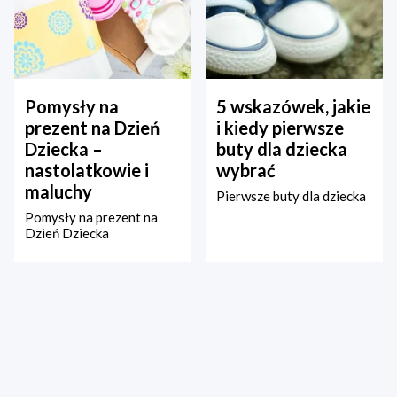
Pomysły na
5 wskazówek, jakie
prezent na Dzień
i kiedy pierwsze
Dziecka –
buty dla dziecka
nastolatkowie i
wybrać
maluchy
Pierwsze buty dla dziecka
Pomysły na prezent na
Dzień Dziecka