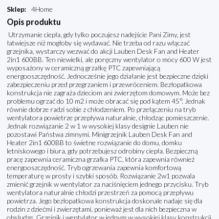
Sklep
:
4Home
Opis produktu
Utrzymanie ciepła, gdy tylko poczujesz nadejście Pani Zimy, jest
łatwiejsze niż mogłoby się wydawać. Nie trzeba od razu włączać
grzejnika, wystarczy wezwać do akcji Lauben Desk Fan and Heater
2in1 600BB. Ten niewielki, ale poręczny wentylator o mocy 600 W jest
wyposażony w ceramiczną grzałkę PTC zapewniającą
energooszczędność. Jednocześnie jego działanie jest bezpieczne dzięki
zabezpieczeniu przed przegrzaniem i przewróceniem. Bezłopatkowa
konstrukcja nie zagraża dzieciom ani zwierzętom domowym. Może bez
problemu ogrzać do 10 m2 i może obracać się pod kątem 45°. Jednak
równie dobrze radzi sobie z chłodzeniem. Po przełączeniu na tryb
wentylatora powietrze przepływa naturalnie, chłodząc pomieszczenie.
Jednak rozwiązanie 2 w 1 w wysokiej klasy designie Lauben nie
pozostawi Państwa zimnymi. Minigrzejnik Lauben Desk Fan and
Heater 2in1 600BB to świetne rozwiązanie do domu, domku
letniskowego i biura, gdy potrzebujesz odrobiny ciepła. Bezpieczną
pracę zapewnia ceramiczna grzałka PTC, która zapewnia również
energooszczędność. Tryb ogrzewania zapewnia komfortową
temperaturę w prosty i szybki sposób. Rozwiązanie 2w1 pozwala
zmienić grzejnik w wentylator za naciśnięciem jednego przycisku. Tryb
wentylatora naturalnie chłodzi przestrzeń za pomocą przepływu
powietrza. Jego bezłopatkowa konstrukcja doskonale nadaje się dla
rodzin z dziećmi i zwierzętami, ponieważ jest dla nich bezpieczna w
obsłudze. Grzejnik i wentylator w jednym w wysokiej klasy konstrukcji