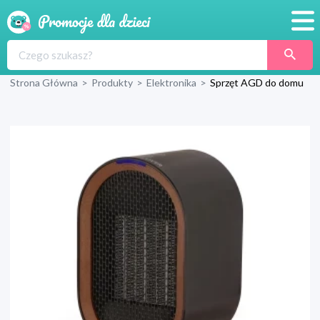
Promocje
Strona Główna
>
Produkty
>
Elektronika
>
Sprzęt AGD do domu
Produkty
Sklepy
Blog
Wyprawka