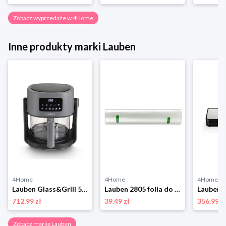
Zobacz wyprzedaże w 4Home
Inne produkty marki Lauben
4Home
4Home
4Home
Lauben Glass&Grill 5500BG Frytownica na gorące powietrze
Lauben 2805 folia do pakowarek próżniowych
712.99 zł
39.49 zł
356.99 z
Zobacz markę Lauben