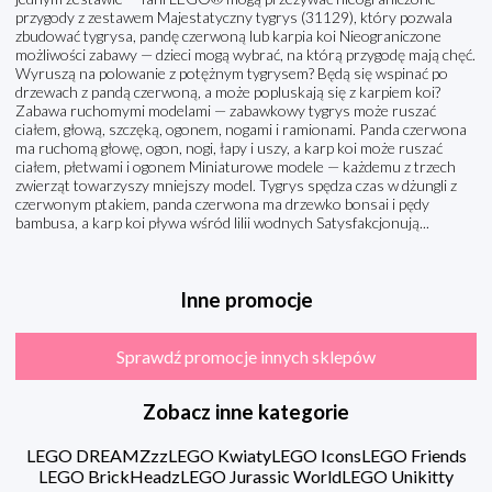
przygody z zestawem Majestatyczny tygrys (31129), który pozwala
zbudować tygrysa, pandę czerwoną lub karpia koi Nieograniczone
możliwości zabawy — dzieci mogą wybrać, na którą przygodę mają chęć.
Wyruszą na polowanie z potężnym tygrysem? Będą się wspinać po
drzewach z pandą czerwoną, a może popluskają się z karpiem koi?
Zabawa ruchomymi modelami — zabawkowy tygrys może ruszać
ciałem, głową, szczęką, ogonem, nogami i ramionami. Panda czerwona
ma ruchomą głowę, ogon, nogi, łapy i uszy, a karp koi może ruszać
ciałem, płetwami i ogonem Miniaturowe modele — każdemu z trzech
zwierząt towarzyszy mniejszy model. Tygrys spędza czas w dżungli z
czerwonym ptakiem, panda czerwona ma drzewko bonsai i pędy
bambusa, a karp koi pływa wśród lilii wodnych Satysfakcjonują...
Inne promocje
Sprawdź promocje innych sklepów
Zobacz inne kategorie
LEGO DREAMZzz
LEGO Kwiaty
LEGO Icons
LEGO Friends
LEGO BrickHeadz
LEGO Jurassic World
LEGO Unikitty