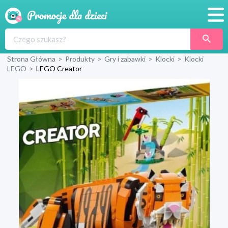
Promocje
Strona Główna
>
Produkty
>
Gry i zabawki
>
Klocki
>
Klocki
Produkty
LEGO
>
LEGO Creator
Sklepy
Blog
Wyprawka