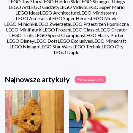
LEGO Toy Story
LEGO Hidden Side
LEGO Stranger Things
LEGO Art
LEGO Gadżety
LEGO Vidiyo
LEGO Super Mario
LEGO Ideas
LEGO Architecture
LEGO Mindstorms
LEGO Akcesoria
LEGO Super Heroes
LEGO Movie
LEGO Minionki
LEGO Zwierzęta
LEGO Przestrzeń kosmiczna
LEGO Minifigurki
LEGO Frozen
LEGO Classic
LEGO Creator
LEGO Trolls
LEGO Speed Champions
LEGO Harry Potter
LEGO Disney
LEGO Dots
LEGO Exclusives
LEGO Minecraft
LEGO Ninjago
LEGO Star Wars
LEGO Technic
LEGO City
LEGO Duplo
Najnowsze artykuły
Pokaż wszystkie