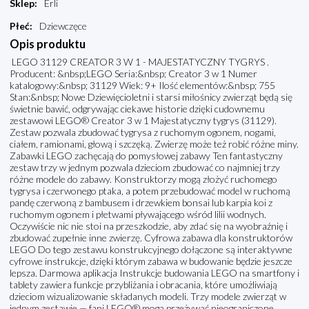
Sklep
:
Erli
Płeć
:
Dziewczęce
Opis produktu
LEGO 31129 CREATOR 3 W 1 - MAJESTATYCZNY TYGRYS .
Producent: &nbsp;LEGO Seria:&nbsp; Creator 3 w 1 Numer
katalogowy:&nbsp; 31129 Wiek: 9+ Ilość elementów:&nbsp; 755
Stan:&nbsp; Nowe Dziewięcioletni i starsi miłośnicy zwierząt będą się
świetnie bawić, odgrywając ciekawe historie dzięki cudownemu
zestawowi LEGO® Creator 3 w 1 Majestatyczny tygrys (31129).
Zestaw pozwala zbudować tygrysa z ruchomym ogonem, nogami,
ciałem, ramionami, głową i szczęką. Zwierzę może też robić różne miny.
Zabawki LEGO zachęcają do pomysłowej zabawy Ten fantastyczny
zestaw trzy w jednym pozwala dzieciom zbudować co najmniej trzy
różne modele do zabawy. Konstruktorzy mogą złożyć ruchomego
tygrysa i czerwonego ptaka, a potem przebudować model w ruchomą
pandę czerwoną z bambusem i drzewkiem bonsai lub karpia koi z
ruchomym ogonem i płetwami pływającego wśród lilii wodnych.
Oczywiście nic nie stoi na przeszkodzie, aby zdać się na wyobraźnię i
zbudować zupełnie inne zwierzę. Cyfrowa zabawa dla konstruktorów
LEGO Do tego zestawu konstrukcyjnego dołączone są interaktywne
cyfrowe instrukcje, dzięki którym zabawa w budowanie będzie jeszcze
lepsza. Darmowa aplikacja Instrukcje budowania LEGO na smartfony i
tablety zawiera funkcje przybliżania i obracania, które umożliwiają
dzieciom wizualizowanie składanych modeli. Trzy modele zwierząt w
jednym zestawie — fani LEGO® mogą przeżywać nieograniczone