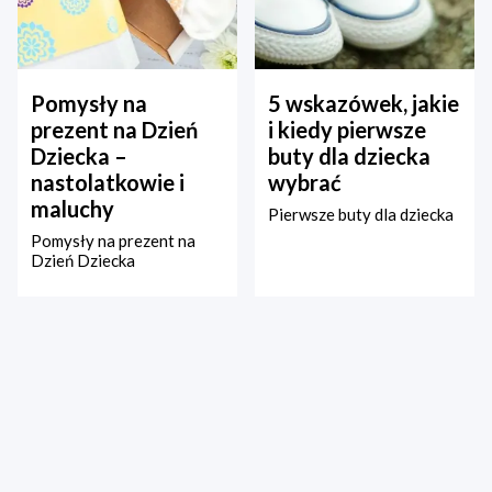
Pomysły na
5 wskazówek, jakie
prezent na Dzień
i kiedy pierwsze
Dziecka –
buty dla dziecka
nastolatkowie i
wybrać
maluchy
Pierwsze buty dla dziecka
Pomysły na prezent na
Dzień Dziecka