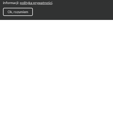
informacji:
polityka prywatności
.
Ok, rozumiem
Strona Główna
Promocje
Sklepy