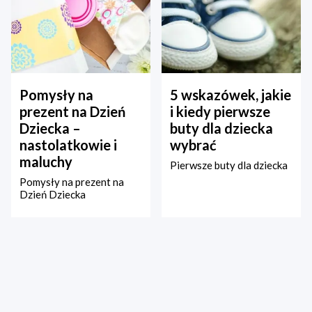
Pomysły na
5 wskazówek, jakie
prezent na Dzień
i kiedy pierwsze
Dziecka –
buty dla dziecka
nastolatkowie i
wybrać
maluchy
Pierwsze buty dla dziecka
Pomysły na prezent na
Dzień Dziecka