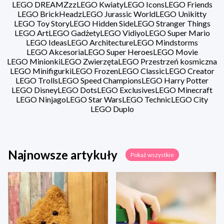
LEGO DREAMZzz
LEGO Kwiaty
LEGO Icons
LEGO Friends
LEGO BrickHeadz
LEGO Jurassic World
LEGO Unikitty
LEGO Toy Story
LEGO Hidden Side
LEGO Stranger Things
LEGO Art
LEGO Gadżety
LEGO Vidiyo
LEGO Super Mario
LEGO Ideas
LEGO Architecture
LEGO Mindstorms
LEGO Akcesoria
LEGO Super Heroes
LEGO Movie
LEGO Minionki
LEGO Zwierzęta
LEGO Przestrzeń kosmiczna
LEGO Minifigurki
LEGO Frozen
LEGO Classic
LEGO Creator
LEGO Trolls
LEGO Speed Champions
LEGO Harry Potter
LEGO Disney
LEGO Dots
LEGO Exclusives
LEGO Minecraft
LEGO Ninjago
LEGO Star Wars
LEGO Technic
LEGO City
LEGO Duplo
Najnowsze artykuły
Pokaż wszystkie