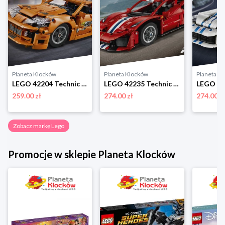
Planeta Klocków
Planeta Klocków
Planeta K
LEGO 42204 Technic Fast and Furious Toyota Supra MK4 Lego
LEGO 42235 Technic Samochód Ferrari 488 Pista Lego
259.00 zł
274.00 zł
274.00 z
Zobacz markę Lego
Promocje w sklepie Planeta Klocków