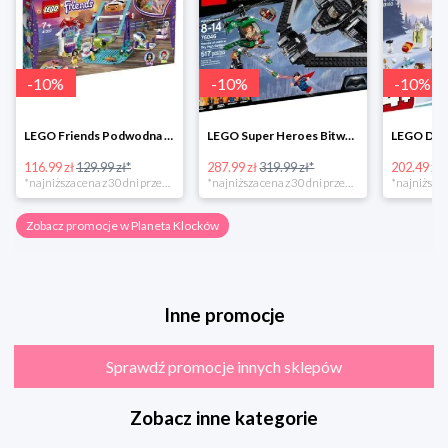
-
10
%
-
10
%
-
10
%
LEGO Friends Podwodna Frajda w super cenie
LEGO Super Heroes Bitwa powietrzna w super cenie
116.99 zł
129.99 zł*
287.99 zł
319.99 zł*
202.49 zł
*najniższa cena z 30 dni przed obniżką
*najniższa cena z 30 dni przed obniżką
Zobacz promocje w Planeta Klocków
Inne promocje
Sprawdź promocje innych sklepów
Zobacz inne kategorie