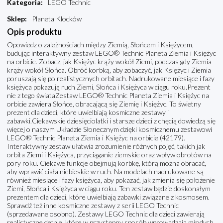
Kategoria
:
LEGO Technic
Sklep
:
Planeta Klocków
Opis produktu
Opowiedz o zależnościach między Ziemią, Słońcem i Księżycem,
budując interaktywny zestaw LEGO® Technic Planeta Ziemia i Księżyc
na orbicie. Zobacz, jak Księżyc krąży wokół Ziemi, podczas gdy Ziemia
krąży wokół Słońca. Obróć korbką, aby zobaczyć, jak Księżyc i Ziemia
poruszają się po realistycznych orbitach. Nadrukowane miesiące i fazy
księżyca pokazują ruch Ziemi, Słońca i Księżyca w ciągu roku.Prezent
nie z tego świataZestaw LEGO® Technic Planeta Ziemia i Księżyc na
orbicie zawiera Słońce, obracającą się Ziemię i Księżyc. To świetny
prezent dla dzieci, które uwielbiają kosmiczne zestawy i
zabawki.Ciekawskie dziesięciolatki i starsze dzieci z chęcią dowiedzą się
więcej o naszym Układzie Słonecznym dzięki kosmicznemu zestawowi
LEGO® Technic Planeta Ziemia i Księżyc na orbicie (42179).
Interaktywny zestaw ułatwia zrozumienie różnych pojęć, takich jak
orbita Ziemi i Księżyca, przyciąganie ziemskie oraz wpływ obrotów na
pory roku. Ciekawe funkcje obejmują korbkę, którą można obracać,
aby wprawić ciała niebieskie w ruch. Na modelach nadrukowane są
również miesiące i fazy księżyca, aby pokazać, jak zmienia się położenie
Ziemi, Słońca i Księżyca w ciągu roku. Ten zestaw będzie doskonałym
prezentem dla dzieci, które uwielbiają zabawki związane z kosmosem.
Sprawdź też inne kosmiczne zestawy z serii LEGO Technic
(sprzedawane osobno). Zestawy LEGO Technic dla dzieci zawierają
realistyczne detale, które w przystępny sposób wprowadzają młodych