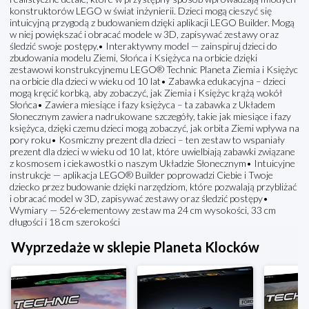
konstruktorów LEGO w świat inżynierii. Dzieci mogą cieszyć się
intuicyjną przygodą z budowaniem dzięki aplikacji LEGO Builder. Mogą
w niej powiększać i obracać modele w 3D, zapisywać zestawy oraz
śledzić swoje postępy.• Interaktywny model — zainspiruj dzieci do
zbudowania modelu Ziemi, Słońca i Księżyca na orbicie dzięki
zestawowi konstrukcyjnemu LEGO® Technic Planeta Ziemia i Księżyc
na orbicie dla dzieci w wieku od 10 lat• Zabawka edukacyjna – dzieci
mogą kręcić korbką, aby zobaczyć, jak Ziemia i Księżyc krążą wokół
Słońca• Zawiera miesiące i fazy księżyca – ta zabawka z Układem
Słonecznym zawiera nadrukowane szczegóły, takie jak miesiące i fazy
księżyca, dzięki czemu dzieci mogą zobaczyć, jak orbita Ziemi wpływa na
pory roku• Kosmiczny prezent dla dzieci – ten zestaw to wspaniały
prezent dla dzieci w wieku od 10 lat, które uwielbiają zabawki związane
z kosmosem i ciekawostki o naszym Układzie Słonecznym• Intuicyjne
instrukcje — aplikacja LEGO® Builder poprowadzi Ciebie i Twoje
dziecko przez budowanie dzięki narzędziom, które pozwalają przybliżać
i obracać model w 3D, zapisywać zestawy oraz śledzić postępy•
Wymiary — 526-elementowy zestaw ma 24 cm wysokości, 33 cm
długości i 18 cm szerokości
Wyprzedaże w sklepie Planeta Klocków