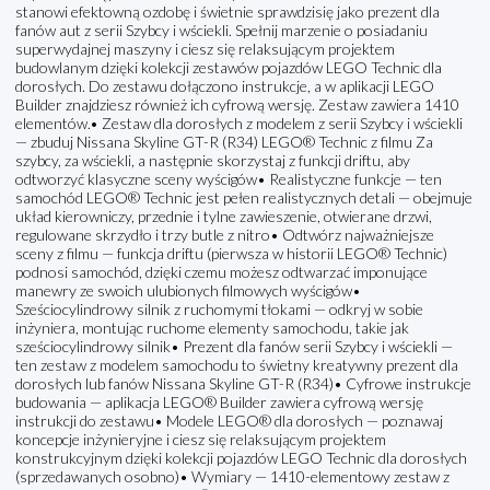
stanowi efektowną ozdobę i świetnie sprawdzisię jako prezent dla
fanów aut z serii Szybcy i wściekli. Spełnij marzenie o posiadaniu
superwydajnej maszyny i ciesz się relaksującym projektem
budowlanym dzięki kolekcji zestawów pojazdów LEGO Technic dla
dorosłych. Do zestawu dołączono instrukcje, a w aplikacji LEGO
Builder znajdziesz również ich cyfrową wersję. Zestaw zawiera 1410
elementów.• Zestaw dla dorosłych z modelem z serii Szybcy i wściekli
— zbuduj Nissana Skyline GT-R (R34) LEGO® Technic z filmu Za
szybcy, za wściekli, a następnie skorzystaj z funkcji driftu, aby
odtworzyć klasyczne sceny wyścigów• Realistyczne funkcje — ten
samochód LEGO® Technic jest pełen realistycznych detali — obejmuje
układ kierowniczy, przednie i tylne zawieszenie, otwierane drzwi,
regulowane skrzydło i trzy butle z nitro• Odtwórz najważniejsze
sceny z filmu — funkcja driftu (pierwsza w historii LEGO® Technic)
podnosi samochód, dzięki czemu możesz odtwarzać imponujące
manewry ze swoich ulubionych filmowych wyścigów•
Sześciocylindrowy silnik z ruchomymi tłokami — odkryj w sobie
inżyniera, montując ruchome elementy samochodu, takie jak
sześciocylindrowy silnik• Prezent dla fanów serii Szybcy i wściekli —
ten zestaw z modelem samochodu to świetny kreatywny prezent dla
dorosłych lub fanów Nissana Skyline GT-R (R34)• Cyfrowe instrukcje
budowania — aplikacja LEGO® Builder zawiera cyfrową wersję
instrukcji do zestawu• Modele LEGO® dla dorosłych — poznawaj
koncepcje inżynieryjne i ciesz się relaksującym projektem
konstrukcyjnym dzięki kolekcji pojazdów LEGO Technic dla dorosłych
(sprzedawanych osobno)• Wymiary — 1410-elementowy zestaw z