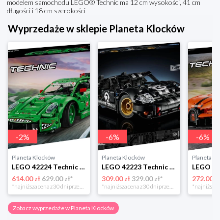
modelem samochodu LEGO® Technic ma 12 cm wysokości, 41 cm
długości i 18 cm szerokości
Wyprzedaże w sklepie Planeta Klocków
-
2
%
-
6
%
-
6
%
Planeta Klocków
Planeta Klocków
Planeta K
LEGO 42224 Technic Samochód Porsche 911 GT3 R R Lego
LEGO 42223 Technic Samochód wyścigowy 1966 Ford Lego
614.00 zł
629.00 zł*
309.00 zł
329.00 zł*
272.00 z
*najniższa cena z 30 dni przed obniżką
*najniższa cena z 30 dni przed obniżką
Zobacz wyprzedaże w Planeta Klocków