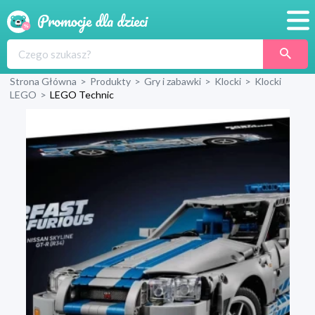
Promocje
Strona Główna
>
Produkty
>
Gry i zabawki
>
Klocki
>
Klocki
Produkty
LEGO
>
LEGO Technic
Sklepy
Blog
Wyprawka