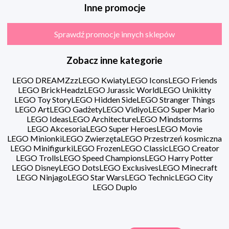
Inne promocje
Sprawdź promocje innych sklepów
Zobacz inne kategorie
LEGO DREAMZzz
LEGO Kwiaty
LEGO Icons
LEGO Friends
LEGO BrickHeadz
LEGO Jurassic World
LEGO Unikitty
LEGO Toy Story
LEGO Hidden Side
LEGO Stranger Things
LEGO Art
LEGO Gadżety
LEGO Vidiyo
LEGO Super Mario
LEGO Ideas
LEGO Architecture
LEGO Mindstorms
LEGO Akcesoria
LEGO Super Heroes
LEGO Movie
LEGO Minionki
LEGO Zwierzęta
LEGO Przestrzeń kosmiczna
LEGO Minifigurki
LEGO Frozen
LEGO Classic
LEGO Creator
LEGO Trolls
LEGO Speed Champions
LEGO Harry Potter
LEGO Disney
LEGO Dots
LEGO Exclusives
LEGO Minecraft
LEGO Ninjago
LEGO Star Wars
LEGO Technic
LEGO City
LEGO Duplo