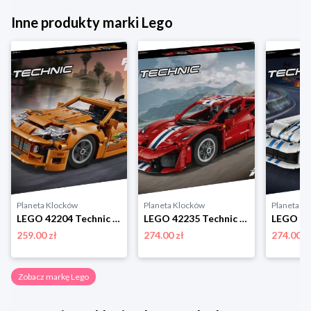
Inne produkty marki Lego
Planeta Klocków
Planeta Klocków
Planeta K
LEGO 42204 Technic Fast and Furious Toyota Supra MK4 Lego
LEGO 42235 Technic Samochód Ferrari 488 Pista Lego
259.00 zł
274.00 zł
274.00 z
Zobacz markę Lego