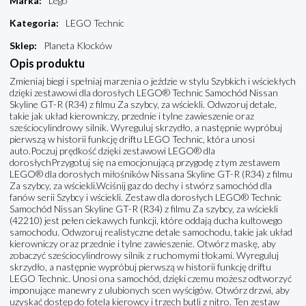
Marka
:
Lego
Kategoria
:
LEGO Technic
Sklep
:
Planeta Klocków
Opis produktu
Zmieniaj biegi i spełniaj marzenia o jeździe w stylu Szybkich i wściekłych
dzięki zestawowi dla dorosłych LEGO® Technic Samochód Nissan
Skyline GT-R (R34) z filmu Za szybcy, za wściekli. Odwzoruj detale,
takie jak układ kierowniczy, przednie i tylne zawieszenie oraz
sześciocylindrowy silnik. Wyreguluj skrzydło, a następnie wypróbuj
pierwszą w historii funkcję driftu LEGO Technic, która unosi
auto.Poczuj prędkość dzięki zestawowi LEGO® dla
dorosłychPrzygotuj się na emocjonującą przygodę z tym zestawem
LEGO® dla dorosłych miłośników Nissana Skyline GT-R (R34) z filmu
Za szybcy, za wściekli.Wciśnij gaz do dechy i stwórz samochód dla
fanów serii Szybcy i wściekli. Zestaw dla dorosłych LEGO® Technic
Samochód Nissan Skyline GT-R (R34) z filmu Za szybcy, za wściekli
(42210) jest pełen ciekawych funkcji, które oddają ducha kultowego
samochodu. Odwzoruj realistyczne detale samochodu, takie jak układ
kierowniczy oraz przednie i tylne zawieszenie. Otwórz maskę, aby
zobaczyć sześciocylindrowy silnik z ruchomymi tłokami. Wyreguluj
skrzydło, a następnie wypróbuj pierwszą w historii funkcję driftu
LEGO Technic. Unosi ona samochód, dzięki czemu możesz odtworzyć
imponujące manewry z ulubionych scen wyścigów. Otwórz drzwi, aby
uzyskać dostęp do fotela kierowcy i trzech butli z nitro. Ten zestaw