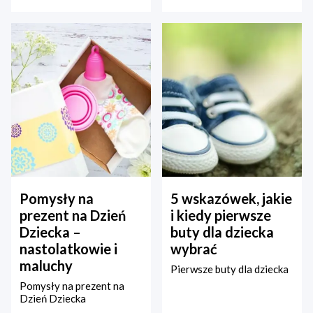
Pomysły na
5 wskazówek, jakie
prezent na Dzień
i kiedy pierwsze
Dziecka –
buty dla dziecka
nastolatkowie i
wybrać
maluchy
Pierwsze buty dla dziecka
Pomysły na prezent na
Dzień Dziecka