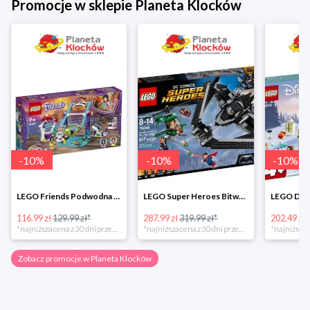
Promocje w sklepie Planeta Klocków
-
10
%
-
10
%
-
10
%
LEGO Friends Podwodna Frajda w super cenie
LEGO Super Heroes Bitwa powietrzna w super cenie
116.99 zł
129.99 zł*
287.99 zł
319.99 zł*
202.49 zł
*najniższa cena z 30 dni przed obniżką
*najniższa cena z 30 dni przed obniżką
Zobacz promocje w Planeta Klocków