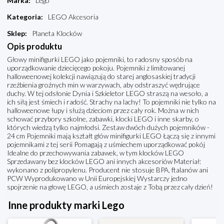
Marka
:
Lego
Kategoria
:
LEGO Akcesoria
Sklep
:
Planeta Klocków
Opis produktu
Głowy minifigurki LEGO jako pojemniki, to radosny sposób na
uporządkowanie dziecięcego pokoju. Pojemniki z limitowanej
halloweenowej kolekcji nawiązują do starej anglosaskiej tradycji
rzeźbienia groźnych min w warzywach, aby odstraszyć wędrujące
duchy. W tej odsłonie Dynia i Szkieletor LEGO straszą na wesoło, a
ich siłą jest śmiech i radość. Strachy na lachy! To pojemniki nie tylko na
halloweenowe łupy i służą dzieciom przez cały rok. Można w nich
schować przybory szkolne, zabawki, klocki LEGO i inne skarby, o
których wiedzą tylko najmłodsi. Zestaw dwóch dużych pojemników -
24 cm Pojemniki mają kształt głów minifigurki LEGO Łączą się z innymi
pojemnikami z tej serii Pomagają z uśmiechem uporządkować pokój
Idealne do przechowywania zabawek, w tym klocków LEGO
Sprzedawany bez klocków LEGO ani innych akcesoriów Materiał:
wykonano z polipropylenu. Producent nie stosuje BPA, ftalanów ani
PCW Wyprodukowano w Unii Europejskiej Wystarczy jedno
spojrzenie na głowę LEGO, a uśmiech zostaje z Tobą przez cały dzień!
Inne produkty marki Lego