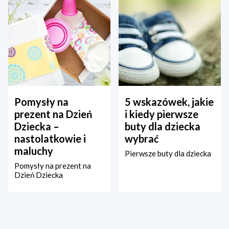
Pomysły na
5 wskazówek, jakie
prezent na Dzień
i kiedy pierwsze
Dziecka –
buty dla dziecka
nastolatkowie i
wybrać
maluchy
Pierwsze buty dla dziecka
Pomysły na prezent na
Dzień Dziecka