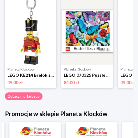
Planeta Klocków
Planeta Klocków
Planeta K
LEGO KE214 Brelok z latarką Dziadek do orzechów Lego
LEGO 070325 Puzzle Butterflies & Blooms (1000 elementów) Lego
49.00 zł
84.00 zł
49.00 zł
Zobacz markę Lego
Promocje w sklepie Planeta Klocków