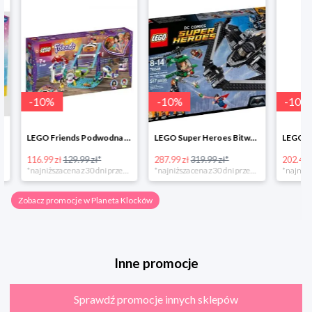
-
10
%
-
10
%
-
10
%
LEGO Friends Podwodna Frajda w super cenie
LEGO Super Heroes Bitwa powietrzna w super cenie
116.99 zł
129.99 zł*
287.99 zł
319.99 zł*
202.49 zł
*najniższa cena z 30 dni przed obniżką
*najniższa cena z 30 dni przed obniżką
Zobacz promocje w Planeta Klocków
Inne promocje
Sprawdź promocje innych sklepów