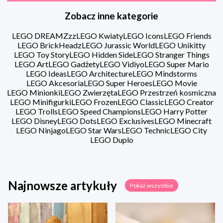
Zobacz inne kategorie
LEGO DREAMZzz
LEGO Kwiaty
LEGO Icons
LEGO Friends
LEGO BrickHeadz
LEGO Jurassic World
LEGO Unikitty
LEGO Toy Story
LEGO Hidden Side
LEGO Stranger Things
LEGO Art
LEGO Gadżety
LEGO Vidiyo
LEGO Super Mario
LEGO Ideas
LEGO Architecture
LEGO Mindstorms
LEGO Akcesoria
LEGO Super Heroes
LEGO Movie
LEGO Minionki
LEGO Zwierzęta
LEGO Przestrzeń kosmiczna
LEGO Minifigurki
LEGO Frozen
LEGO Classic
LEGO Creator
LEGO Trolls
LEGO Speed Champions
LEGO Harry Potter
LEGO Disney
LEGO Dots
LEGO Exclusives
LEGO Minecraft
LEGO Ninjago
LEGO Star Wars
LEGO Technic
LEGO City
LEGO Duplo
Najnowsze artykuły
Pokaż wszystkie