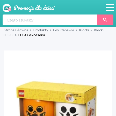
Promocje
Strona Główna
>
Produkty
>
Gry i zabawki
>
Klocki
>
Klocki
Produkty
LEGO
>
LEGO Akcesoria
Sklepy
Blog
Wyprawka