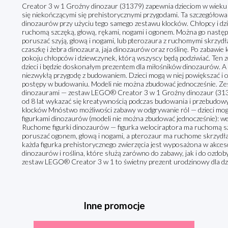
Creator 3 w 1 Groźny dinozaur (31379) zapewnia dzieciom w wieku o
się niekończącymi się prehistorycznymi przygodami. Ta szczegółowa
dinozaurów przy użyciu tego samego zestawu klocków. Chłopcy i dz
ruchomą szczęką, głową, rękami, nogami i ogonem. Można go nastę
poruszać szyją, głową i nogami, lub pterozaura z ruchomymi skrzydł
czaszkę i żebra dinozaura, jaja dinozaurów oraz roślinę. Po zabawi
pokoju chłopców i dziewczynek, którą wszyscy będą podziwiać. Ten
dzieci i będzie doskonałym prezentem dla miłośników dinozaurów. A d
niezwykłą przygodę z budowaniem. Dzieci mogą w niej powiększać i o
postępy w budowaniu. Modeli nie można zbudować jednocześnie. Zes
dinozaurami — zestaw LEGO® Creator 3 w 1 Groźny dinozaur (313
od 8 lat wykazać się kreatywnością podczas budowania i przebudow
klocków Mnóstwo możliwości zabawy w odgrywanie ról — dzieci mog
figurkami dinozaurów (modeli nie można zbudować jednocześnie): w
Ruchome figurki dinozaurów — figurka welociraptora ma ruchomą szc
poruszać ogonem, głową i nogami, a pterozaur ma ruchome skrzydła,
każda figurka prehistorycznego zwierzęcia jest wyposażona w akcesori
dinozaurów i roślina, które służą zarówno do zabawy, jak i do ozdob
zestaw LEGO® Creator 3 w 1 to świetny prezent urodzinowy dla dzie
Inne promocje