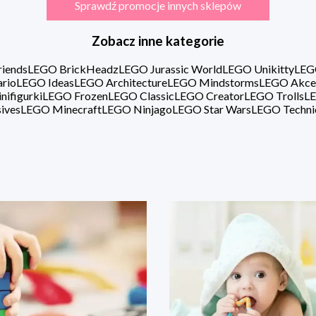
Sprawdź promocje innych sklepów
Zobacz inne kategorie
iends
LEGO BrickHeadz
LEGO Jurassic World
LEGO Unikitty
LEG
rio
LEGO Ideas
LEGO Architecture
LEGO Mindstorms
LEGO Akce
ifigurki
LEGO Frozen
LEGO Classic
LEGO Creator
LEGO Trolls
LE
ives
LEGO Minecraft
LEGO Ninjago
LEGO Star Wars
LEGO Techni