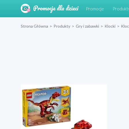
Promocje
Produkt
Strona Główna
>
Produkty
>
Gry i zabawki
>
Klocki
>
Klo