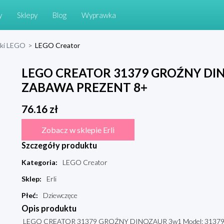
y
Sklepy
Blog
Wyprawka
cki LEGO
>
LEGO Creator
LEGO CREATOR 31379 GROŹNY DI
ZABAWA PREZENT 8+
76.16
zł
Zobacz w sklepie Erli
Szczegóły produktu
Kategoria
:
LEGO Creator
Sklep
:
Erli
Płeć
:
Dziewczęce
Opis produktu
LEGO CREATOR 31379 GROŹNY DINOZAUR 3w1 Model: 31379 El