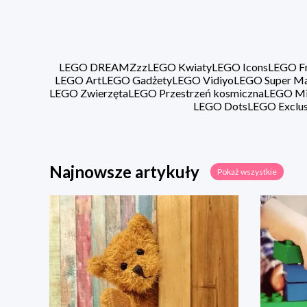
LEGO DREAMZzz
LEGO Kwiaty
LEGO Icons
LEGO Fr
LEGO Art
LEGO Gadżety
LEGO Vidiyo
LEGO Super Ma
LEGO Zwierzęta
LEGO Przestrzeń kosmiczna
LEGO Min
LEGO Dots
LEGO Exclus
Najnowsze artykuły
Pokaż wszystkie