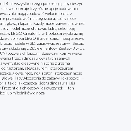
d 8 lat wszystko, czego potrzebują, aby cieszyć
 zabawka oferuje trzy różne opcje budowania
iewczynki mogą zbudować welociraptora z
pnie przebudować na stegozaura, który może
ami, głową i łapami. Każdy model zawiera również
e każdy model może stanowić ładną dekorację
 zestaw LEGO Creator 3 w 1 pobudzi wyobraźnię
zięki aplikacji LEGO Builder dzieci mogą przeżyć
bracać modele w 3D, zapisywać zestawy i śledzić
taw składa się z 283 elementów. Zestaw 3 w 1 z
79) pozwala chłopcom i dziewczynkom w wieku
ywania trzech dinozaurów z tych samych
ą wymyślać kreatywne historie z trzema
elociraptorem, stegozaurem i pterozaurem
zękę, głowę, ręce, nogi i ogon, stegozaur może
 głowę i łapy Akcesoria do zabawy i ekspozycji —
a, takie jak czaszka i żebra dinozaura, jaja
y Prezent dla chłopców i dziewczynek — ten
ci lub miłośników dinoza...