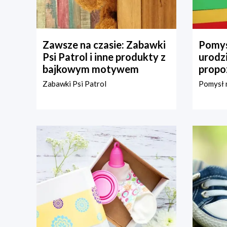
Zawsze na czasie: Zabawki
Pomys
Psi Patrol i inne produkty z
urodz
bajkowym motywem
propo
Zabawki Psi Patrol
Pomysł n