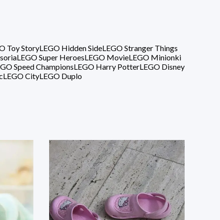
O Toy Story
LEGO Hidden Side
LEGO Stranger Things
soria
LEGO Super Heroes
LEGO Movie
LEGO Minionki
GO Speed Champions
LEGO Harry Potter
LEGO Disney
c
LEGO City
LEGO Duplo