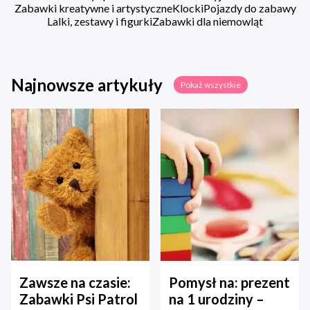
Zabawki kreatywne i artystyczne
Klocki
Pojazdy do zabawy
Lalki, zestawy i figurki
Zabawki dla niemowląt
Najnowsze artykuły
Pokaż wszystkie
Zawsze na czasie:
Pomysł na: prezent
Zabawki Psi Patrol
na 1 urodziny –