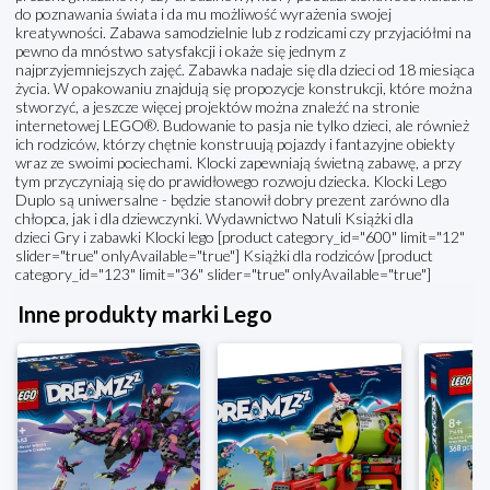
do poznawania świata i da mu możliwość wyrażenia swojej
kreatywności. Zabawa samodzielnie lub z rodzicami czy przyjaciółmi na
pewno da mnóstwo satysfakcji i okaże się jednym z
najprzyjemniejszych zajęć. Zabawka nadaje się dla dzieci od 18 miesiąca
życia. W opakowaniu znajdują się propozycje konstrukcji, które można
stworzyć, a jeszcze więcej projektów można znaleźć na stronie
internetowej LEGO®. Budowanie to pasja nie tylko dzieci, ale również
ich rodziców, którzy chętnie konstruują pojazdy i fantazyjne obiekty
wraz ze swoimi pociechami. Klocki zapewniają świetną zabawę, a przy
tym przyczyniają się do prawidłowego rozwoju dziecka. Klocki Lego
Duplo są uniwersalne - będzie stanowił dobry prezent zarówno dla
chłopca, jak i dla dziewczynki. Wydawnictwo Natuli Książki dla
dzieci Gry i zabawki Klocki lego [product category_id="600" limit="12"
slider="true" onlyAvailable="true"] Książki dla rodziców [product
category_id="123" limit="36" slider="true" onlyAvailable="true"]
Inne produkty marki Lego