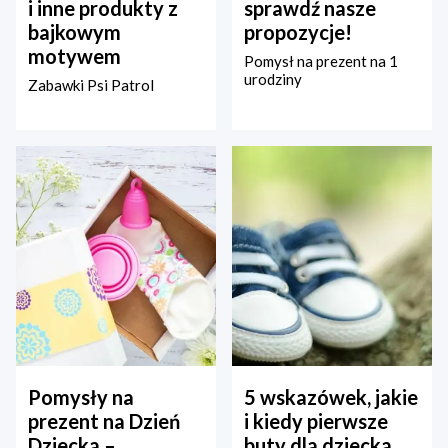
i inne produkty z
sprawdź nasze
bajkowym
propozycje!
motywem
Pomysł na prezent na 1
urodziny
Zabawki Psi Patrol
Pomysły na
5 wskazówek, jakie
prezent na Dzień
i kiedy pierwsze
Dziecka –
buty dla dziecka