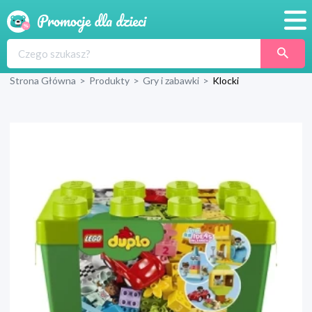
Promocje
Strona Główna
>
Produkty
>
Gry i zabawki
>
Klocki
Produkty
Sklepy
Blog
Wyprawka