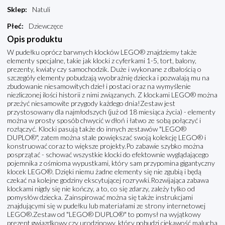
Sklep
:
Natuli
Płeć
:
Dziewczęce
Opis produktu
W pudełku oprócz barwnych klocków LEGO® znajdziemy także
elementy specjalne, takie jak klocki z cyferkami 1-5, tort, balony,
prezenty, kwiaty czy samochodzik. Duże i wykonane z dbałością o
szczegóły elementy pobudzają wyobraźnię dziecka i pozwalają mu na
zbudowanie niesamowitych dzieł i postaci oraz na wymyślenie
niezliczonej ilości historii z nimi związanych. Z klockami LEGO® można
przeżyć niesamowite przygody każdego dnia!Zestaw jest
przystosowany dla najmłodszych (już od 18 miesiąca życia) - elementy
można w prosty sposób chwycić w dłoń i łatwo ze sobą połączyć i
rozłączyć. Klocki pasują także do innych zestawów "LEGO®
DUPLO®", zatem można stale powiększać swoją kolekcję LEGO® i
konstruować coraz to większe projekty.Po zabawie szybko można
posprzątać - schować wszystkie klocki do efektownie wyglądającego
pojemnika z ośmioma wypustkami, który sam przypomina gigantyczny
klocek LEGO®. Dzięki niemu żadne elementy się nie zgubią i będą
czekać na kolejne godziny ekscytującej rozrywki.Rozwijająca zabawa
klockami nigdy się nie kończy, a to, co się zdarzy, zależy tylko od
pomysłów dziecka. Zainspirować można się także instrukcjami
znajdującymi się w pudełku lub materiałami ze strony internetowej
LEGO®.Zestaw od "LEGO® DUPLO®" to pomysł na wyjątkowy
prezent gwiazdkowy czy urodzinowy, który pobudzi ciekawość malucha