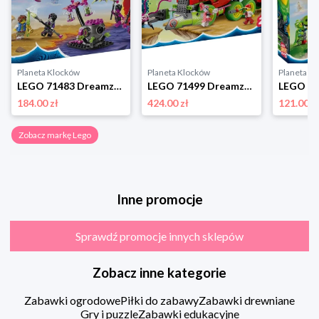
Planeta Klocków
Planeta Klocków
Planeta K
LEGO 71483 Dreamzzz Stwory z koszmarów Nigdywiedźmy Lego
LEGO 71499 Dreamzzz Sprayowa ciężarówka Mateo Lego
184.00 zł
424.00 zł
121.00 z
Zobacz markę Lego
Inne promocje
Sprawdź promocje innych sklepów
Zobacz inne kategorie
Zabawki ogrodowe
Piłki do zabawy
Zabawki drewniane
Gry i puzzle
Zabawki edukacyjne