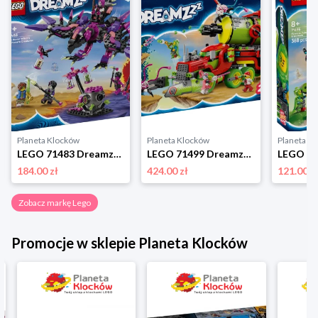
Planeta Klocków
Planeta Klocków
Planeta K
LEGO 71483 Dreamzzz Stwory z koszmarów Nigdywiedźmy Lego
LEGO 71499 Dreamzzz Sprayowa ciężarówka Mateo Lego
184.00 zł
424.00 zł
121.00 z
Zobacz markę Lego
Promocje w sklepie Planeta Klocków