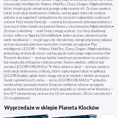
ożywia pięć minifigurek: Mateo, MadTeo, Doey, Dogan i Nigdywiedźma,
które inspirują do nieograniczonego odgrywania ról. Zestaw zawiera
także instrukcje budowania z fabułą, zachęcające dzieci do wzięcia
udziału w przygodach i pobudzenia do życia ich najbardziej szalonych
snów.• Puść wodze fantazji — uwolnij kreatywność dziewięciolatków i
starszych dzieci dzięki zestawowi Stwory z koszmarów Nigdywiedźmy•
Zestaw z wiedźmą — mali Śniący mogą wybrać, czy chcą zbudowąc
kruka, wilka czy figurkę DoomBloba• Jeden zestaw, nieskończenie
wiele możliwości — inspirujący do niezależnej, nieograniczonej zabawy
zestaw pozwala dzieciom wymyślać rozmaite przygody• Pięć
minifigurek LEGO® — Mateo, MadTeo, Doey, Dogan i Nigdywiedźma
pobudzają zestaw do życia i zachęcają do twórczego odgrywania ról•
Prezent dla dzieci — zestaw będzie świetnym prezentem na urodziny
lub święta dla chłopców i dziewczynek, fanów wiedźm, wilków lub
serialu LEGO® DREAMZzz™• Weź udział w akcji — zestaw zawiera
instrukcje budowania z fabułą, które sądostępne także w aplikacji
LEGO® Builder, gdzie dzieci mogą obracać modele i śledzić postępy•
Świat najśmielszych snów — seria LEGO® DREAMZzz™ pobudza
wyobraźnię i pozwala małym Śniącym wybierać własne przygody
podczas budowania fantastycznych pojazdó w i stworzeń• Wymiary —
ten 457-elementowy zestaw ma 12 cm wysokości, 28 cm szerokości i
25 cm głębokości
Wyprzedaże w sklepie Planeta Klocków