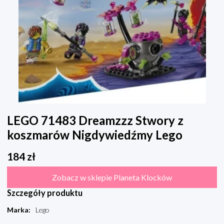
LEGO 71483 Dreamzzz Stwory z
koszmarów Nigdywiedźmy Lego
184
zł
Zobacz w sklepie Planeta Klocków
Szczegóły produktu
Marka
:
Lego