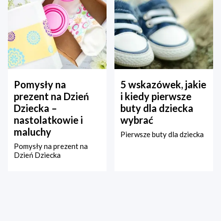
Pomysły na
5 wskazówek, jakie
prezent na Dzień
i kiedy pierwsze
Dziecka –
buty dla dziecka
nastolatkowie i
wybrać
maluchy
Pierwsze buty dla dziecka
Pomysły na prezent na
Dzień Dziecka