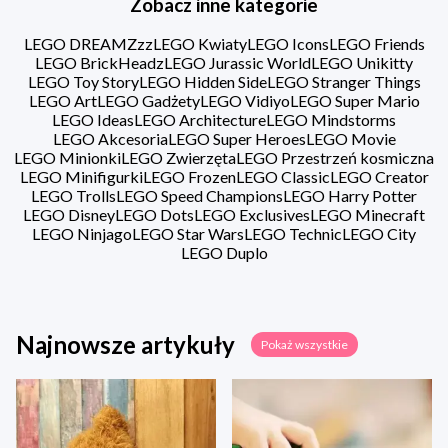
Zobacz inne kategorie
LEGO DREAMZzz
LEGO Kwiaty
LEGO Icons
LEGO Friends
LEGO BrickHeadz
LEGO Jurassic World
LEGO Unikitty
LEGO Toy Story
LEGO Hidden Side
LEGO Stranger Things
LEGO Art
LEGO Gadżety
LEGO Vidiyo
LEGO Super Mario
LEGO Ideas
LEGO Architecture
LEGO Mindstorms
LEGO Akcesoria
LEGO Super Heroes
LEGO Movie
LEGO Minionki
LEGO Zwierzęta
LEGO Przestrzeń kosmiczna
LEGO Minifigurki
LEGO Frozen
LEGO Classic
LEGO Creator
LEGO Trolls
LEGO Speed Champions
LEGO Harry Potter
LEGO Disney
LEGO Dots
LEGO Exclusives
LEGO Minecraft
LEGO Ninjago
LEGO Star Wars
LEGO Technic
LEGO City
LEGO Duplo
Najnowsze artykuły
Pokaż wszystkie