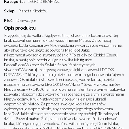
Kategoria
:
LEGO DREAMZzz
Sklep
:
Planeta Klocków
Płeć
:
Dziewczęce
Opis produktu
Przygotuj się do walki z Nigdywiedźmą i stworami z koszmarów! Jej
kruk pojawił się nagle i ukradł wspomnienie Mateo. Za pomocą
swojego kotła koszmarów Nigdywiedźma wykorzystuje wspomnienie,
aby stworzyć jego złego sobowtóra MadTeo! Jakie
nikczemnestworzenie stworzy później? To zależy od Ciebie! Zbuduj
kruka, a następnie przebuduj go na wilka lub figurkę
DoomBloba.Wkrocz do Świata Snów i fantastycznych
stworzeńWyczaruj kreatywną zabawę dzięki zestawowi LEGO®
DREAMZzz™, który zainspiruje dzieci do twórczego budowania fajnych
zabawek.Ośmiolatki i starsze dzieci puszczą wodze fantazji dzięki
magicznemu zestawowi LEGO® DREAMZzz™ Stwory z koszmarów
Nigdywiedźmy (71483). Ta inspirowana serialem telewizyjnym zabawka
pozwala chłopcom i dziewczynkom zapoznać się ze złymi stworzeniami
Nigdywiedźmy. Kruk Nigdywiedźmy pojawił się nagle i ukradł
wspomnienie Mateo. Za pomocą swojego kotła koszmarów
wykorzystuje wspomnienie, aby stworzyć jego złego sobowtóra
MadTeo! Jakie nikczemne stworzenie stworzy później? To zależy od
dzieci! Pozwól małym Śniącym puścić wodze wyobraźni i zbudować
kruka, którego mogą przebudować na wilka lub figurkę DoomBloba,
czyli złego sobowtóra Z-Bloba. Magię tego zestawu LEGO DREAMZzz