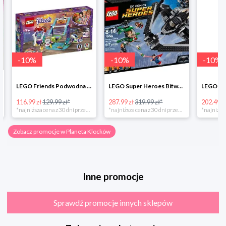
-
10
%
-
10
%
-
10
%
LEGO Friends Podwodna Frajda w super cenie
LEGO Super Heroes Bitwa powietrzna w super cenie
116.99 zł
129.99 zł*
287.99 zł
319.99 zł*
202.49 zł
*najniższa cena z 30 dni przed obniżką
*najniższa cena z 30 dni przed obniżką
Zobacz promocje w Planeta Klocków
Inne promocje
Sprawdź promocje innych sklepów