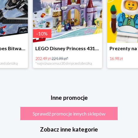
-
10
%
LEGO Super Heroes Bitwa powietrzna w super cenie
LEGO Disney Princess 43180 Zimowe święto w zamku Belli
202.49 zł
224.99 zł*
16.98 zł
rzed obniżką
*najniższa cena z 30 dni przed obniżką
Inne promocje
Sprawdź promocje innych sklepów
Zobacz inne kategorie