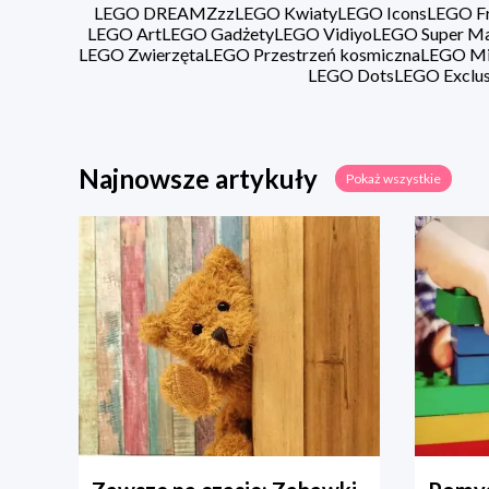
LEGO DREAMZzz
LEGO Kwiaty
LEGO Icons
LEGO Fr
LEGO Art
LEGO Gadżety
LEGO Vidiyo
LEGO Super Ma
LEGO Zwierzęta
LEGO Przestrzeń kosmiczna
LEGO Min
LEGO Dots
LEGO Exclus
Najnowsze artykuły
Pokaż wszystkie