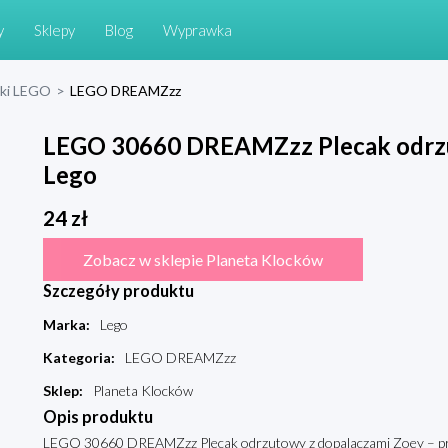
y
Sklepy
Blog
Wyprawka
cki LEGO
>
LEGO DREAMZzz
LEGO 30660 DREAMZzz Plecak odrzu
Lego
24
zł
Zobacz w sklepie Planeta Klocków
Szczegóły produktu
Marka
:
Lego
Kategoria
:
LEGO DREAMZzz
Sklep
:
Planeta Klocków
Opis produktu
LEGO 30660 DREAMZzz Plecak odrzutowy z dopalaczami Zoey – prze