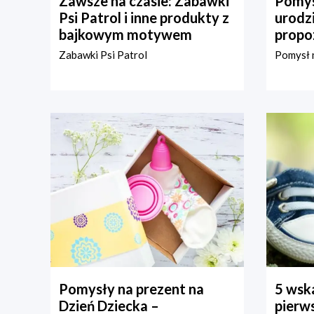
Zawsze na czasie: Zabawki
Pomys
Psi Patrol i inne produkty z
urodz
bajkowym motywem
propo
Zabawki Psi Patrol
Pomysł n
Pomysły na prezent na
5 wska
Dzień Dziecka –
pierws