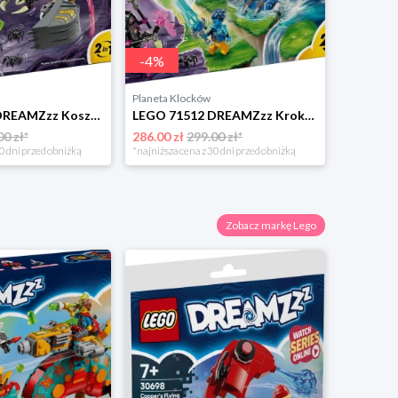
-
4
%
Planeta Klocków
LEGO 71513 DREAMZzz Koszmarna skorpionowa koparka Lego
LEGO 71512 DREAMZzz Krokodylołódź podwodna Lego
00 zł*
286.00 zł
299.00 zł*
0 dni przed obniżką
*najniższa cena z 30 dni przed obniżką
Zobacz markę Lego