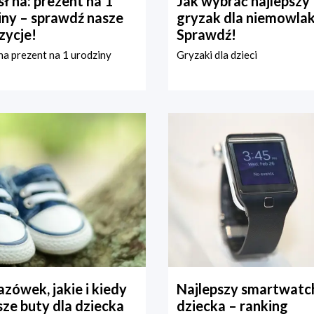
ł na: prezent na 1
Jak wybrać najlepszy
iny – sprawdź nasze
gryzak dla niemowla
zycje!
Sprawdź!
a prezent na 1 urodziny
Gryzaki dla dzieci
zówek, jakie i kiedy
Najlepszy smartwatch
ze buty dla dziecka
dziecka – ranking