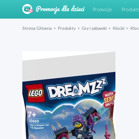
Promocje
Produkt
Strona Główna
>
Produkty
>
Gry i zabawki
>
Klocki
>
Klo