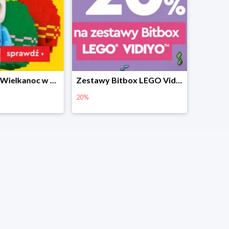
Prezenty na Wielkanoc w Planecie Klocków od 16,99 zł
Zestawy Bitbox LEGO Vidiyo w Planecie Klocków -20%
20%
40%