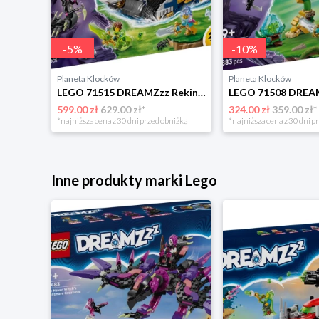
-
5
%
-
10
%
Planeta Klocków
Planeta Klocków
LEGO 71515 DREAMZzz Rekinoczołg tygrysi Lego
599.00 zł
629.00 zł*
324.00 zł
359.00 zł*
*najniższa cena z 30 dni przed obniżką
*najniższa cena z 30 dni p
Inne produkty marki Lego