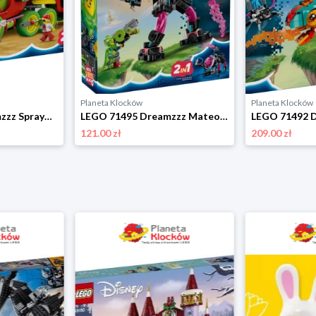
Planeta Klocków
Planeta Klocków
LEGO 71499 Dreamzzz Sprayowa ciężarówka Mateo Lego
LEGO 71495 Dreamzzz Mateo kontra mech Cybermózgowca Lego
121.00 zł
209.00 zł