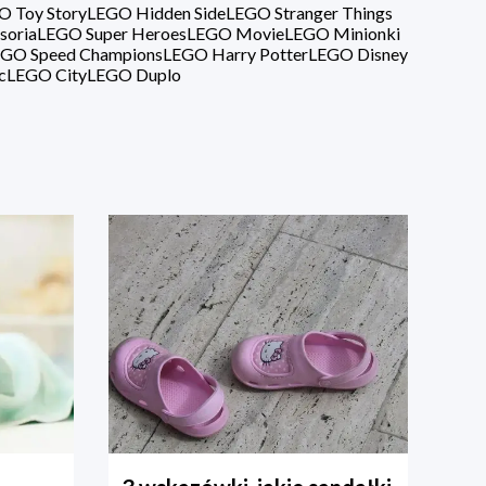
O Toy Story
LEGO Hidden Side
LEGO Stranger Things
soria
LEGO Super Heroes
LEGO Movie
LEGO Minionki
GO Speed Champions
LEGO Harry Potter
LEGO Disney
c
LEGO City
LEGO Duplo