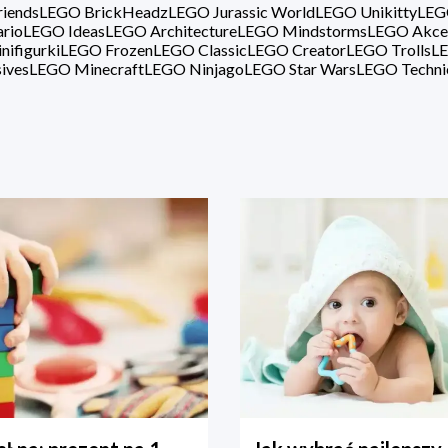
iends
LEGO BrickHeadz
LEGO Jurassic World
LEGO Unikitty
LEG
rio
LEGO Ideas
LEGO Architecture
LEGO Mindstorms
LEGO Akce
ifigurki
LEGO Frozen
LEGO Classic
LEGO Creator
LEGO Trolls
LE
ives
LEGO Minecraft
LEGO Ninjago
LEGO Star Wars
LEGO Techni