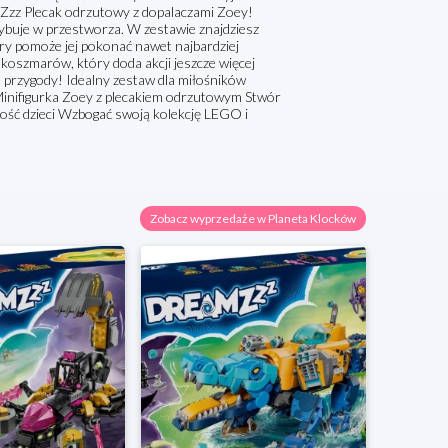
z Plecak odrzutowy z dopalaczami Zoey!
ybuje w przestworza. W zestawie znajdziesz
y pomoże jej pokonać nawet najbardziej
koszmarów, który doda akcji jeszcze więcej
przygody! Idealny zestaw dla miłośników
 Minifigurka Zoey z plecakiem odrzutowym Stwór
ość dzieci Wzbogać swoją kolekcję LEGO i
Zobacz wyprzedaże w Planeta Klocków