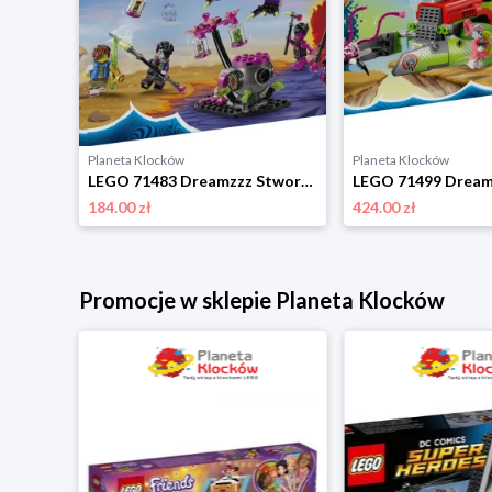
Planeta Klocków
Planeta Klocków
LEGO 71455 DreamZZZ Klatkoszmarnik Lego
LEGO 71483 Dreamzzz Stwory z koszmarów Nigdywiedźmy Lego
184.00 zł
424.00 zł
Promocje w sklepie Planeta Klocków