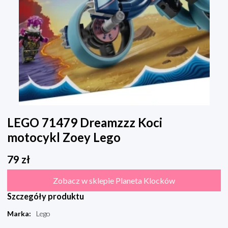
LEGO 71479 Dreamzzz Koci
motocykl Zoey Lego
79
zł
Zobacz w sklepie Planeta Klocków
Szczegóły produktu
Marka
:
Lego