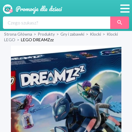
Promocje
Strona Główna
>
Produkty
>
Gry i zabawki
>
Klocki
>
Klocki
Produkty
LEGO
>
LEGO DREAMZzz
Sklepy
Blog
Wyprawka