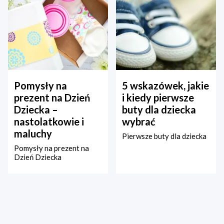
Pomysły na
5 wskazówek, jakie
prezent na Dzień
i kiedy pierwsze
Dziecka –
buty dla dziecka
nastolatkowie i
wybrać
maluchy
Pierwsze buty dla dziecka
Pomysły na prezent na
Dzień Dziecka