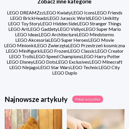
Zobacz inne kategorie
LEGO DREAMZzz
LEGO Kwiaty
LEGO Icons
LEGO Friends
LEGO BrickHeadz
LEGO Jurassic World
LEGO Unikitty
LEGO Toy Story
LEGO Hidden Side
LEGO Stranger Things
LEGO Art
LEGO Gadżety
LEGO Vidiyo
LEGO Super Mario
LEGO Ideas
LEGO Architecture
LEGO Mindstorms
LEGO Akcesoria
LEGO Super Heroes
LEGO Movie
LEGO Minionki
LEGO Zwierzęta
LEGO Przestrzeń kosmiczna
LEGO Minifigurki
LEGO Frozen
LEGO Classic
LEGO Creator
LEGO Trolls
LEGO Speed Champions
LEGO Harry Potter
LEGO Disney
LEGO Dots
LEGO Exclusives
LEGO Minecraft
LEGO Ninjago
LEGO Star Wars
LEGO Technic
LEGO City
LEGO Duplo
Najnowsze artykuły
Pokaż wszystkie