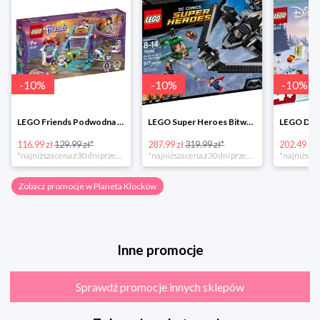
-
10
%
-
10
%
-
10
%
LEGO Friends Podwodna Frajda w super cenie
LEGO Super Heroes Bitwa powietrzna w super cenie
116.99 zł
129.99 zł*
287.99 zł
319.99 zł*
202.49 zł
*najniższa cena z 30 dni przed obniżką
*najniższa cena z 30 dni przed obniżką
Zobacz promocje w Planeta Klocków
Inne promocje
Sprawdź promocje innych sklepów