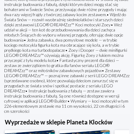
instrukcje budowania z fabułą, dzięki którym dzieci mogą stać się
bohaterami w Świecie Snów, przeżywając dwie różne przygody i mając
dwa razy więcej frajdy z twórczej zabawy kocim zestawem.• Wjedź do
Świata Snów — rozwiń wyobraźnię siedmiolatków i starszych dzieci
dzięki zestawowi LEGO® DREAMZzz™ Koci motocykl Zoey• Weź
udział w akcji — ten kot do przebudowywania dla dzieci zachęca
młodych Śniących do wyboru własnej przygody, oferując dwie opcje
budowania• Jedna zabawka, dwa pomysłowe modele — w trybie
kociego motocykla figurka kota ma obracające się koła, a w trybie
prędkiego kota ma turbodopalacze• Zoey i Dooper — dwie minifigurki
LEGO® DREAMZzz™ ożywiają akcję. Figurkę Zoey z łukiem można
przyczepić z tyłu modelu kota• Fantastyczny prezent dla dzieci —
zestaw ze zwierzątkiem to gratka dla fanów serialu LEGO®
DREAMZzz™ oraz miłośników zabawkowych pojazdów• Zestawy
LEGO® DREAMZzz™ — poznaj inne zabawki z serii LEGO DREAMZzz
(sprzedawane osobno), które pozwalają dzieciom zanurzyć się w
przygodach ze świata snów i spotkać postacie z serialu LEGO
DREAMZzz• Instrukcje budowania z fabułą — zestaw zawiera
instrukcje budowania z fabułą. Są one również dostępne w wersji
cyfrowej w aplikacji LEGO® Builder• Wymiary — koci motocykl w tym
226-elementowym zestawie ma 11 cm wysokości, 22 cm długości i 6
cm szerokości
Wyprzedaże w sklepie Planeta Klocków