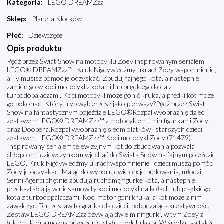
Kategoria
:
LEGO DREAMZzz
Sklep
:
Planeta Klocków
Płeć
:
Dziewczęce
Opis produktu
Pędź przez Świat Snów na motocyklu Zoey inspirowanym serialem
LEGO® DREAMZzz™! Kruk Nigdywiedźmy ukradł Zoey wspomnienie,
a Ty musisz pomóc je odzyskać! Zbuduj fajnego kota, a następnie
zamień go w koci motocykl z kołami lub prędkiego kota z
turbodopalaczami. Koci motocykl może gonić kruka, a prędki kot może
go pokonać! Który tryb wybierzesz jako pierwszy?Pędź przez Świat
Snów na fantastycznym pojeździe LEGO®Rozpal wyobraźnię dzieci
zestawem LEGO® DREAMZzz™ z motocyklem i minifigurkami Zoey
oraz Doopera.Rozpal wyobraźnię siedmiolatków i starszych dzieci
zestawem LEGO® DREAMZzz™ Koci motocykl Zoey (71479).
Inspirowany serialem telewizyjnym kot do zbudowania pozwala
chłopcom i dziewczynkom wjechać do Świata Snów na fajnym pojeździe
LEGO. Kruk Nigdywiedźmy ukradł wspomnienie i dzieci muszą pomóc
Zoey je odzyskać! Mając do wyboru dwie opcje budowania, młodzi
Senni Agenci chętnie zbudują ruchomą figurkę kota, a następnie
przekształcą ją w niesamowity koci motocykl na kołach lub prędkiego
kota z turbodopalaczami. Koci motor goni kruka, a kot może z nim
zawalczyć. Ten zestaw to gratka dla dzieci, pobudzająca kreatywność.
Zestaw LEGO DREAMZzz ożywiają dwie minifigurki, w tym Zoey z
łukiem, którą można przyczepić z tyłu modelu kota. W środku są także