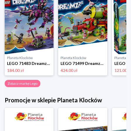
Planeta Klocków
Planeta Klocków
Planeta K
LEGO 71483 Dreamzzz Stwory z koszmarów Nigdywiedźmy Lego
LEGO 71499 Dreamzzz Sprayowa ciężarówka Mateo Lego
184.00 zł
424.00 zł
121.00 z
Zobacz markę Lego
Promocje w sklepie Planeta Klocków