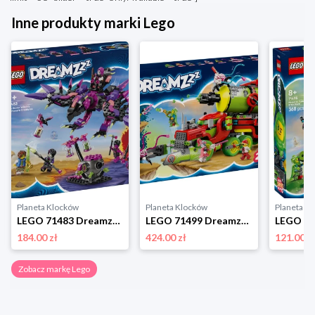
Inne produkty marki Lego
Planeta Klocków
Planeta Klocków
Planeta K
LEGO 71483 Dreamzzz Stwory z koszmarów Nigdywiedźmy Lego
LEGO 71499 Dreamzzz Sprayowa ciężarówka Mateo Lego
184.00 zł
424.00 zł
121.00 z
Zobacz markę Lego