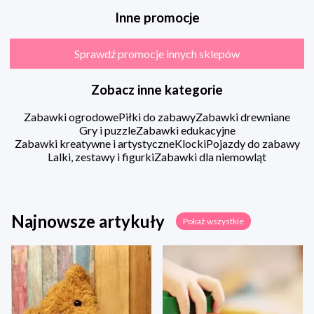
Inne promocje
Sprawdź promocje innych sklepów
Zobacz inne kategorie
Zabawki ogrodowe
Piłki do zabawy
Zabawki drewniane
Gry i puzzle
Zabawki edukacyjne
Zabawki kreatywne i artystyczne
Klocki
Pojazdy do zabawy
Lalki, zestawy i figurki
Zabawki dla niemowląt
Najnowsze artykuły
Pokaż wszystkie