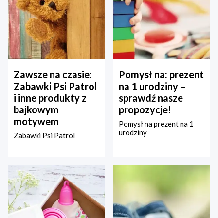
Zawsze na czasie:
Pomysł na: prezent
Zabawki Psi Patrol
na 1 urodziny –
i inne produkty z
sprawdź nasze
bajkowym
propozycje!
motywem
Pomysł na prezent na 1
urodziny
Zabawki Psi Patrol