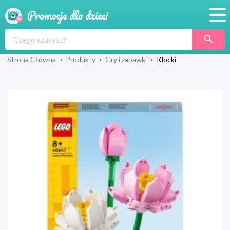
Promocje
Strona Główna
>
Produkty
>
Gry i zabawki
>
Klocki
Produkty
Sklepy
Blog
Wyprawka