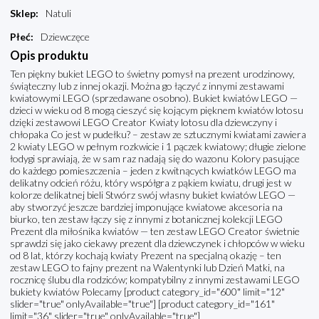
Sklep
:
Natuli
Płeć
:
Dziewczęce
Opis produktu
Ten piękny bukiet LEGO to świetny pomysł na prezent urodzinowy,
świąteczny lub z innej okazji. Można go łączyć z innymi zestawami
kwiatowymi LEGO (sprzedawane osobno). Bukiet kwiatów LEGO —
dzieci w wieku od 8 mogą cieszyć się kojącym pięknem kwiatów lotosu
dzięki zestawowi LEGO Creator Kwiaty lotosu dla dziewczyny i
chłopaka Co jest w pudełku? – zestaw ze sztucznymi kwiatami zawiera
2 kwiaty LEGO w pełnym rozkwicie i 1 pączek kwiatowy; długie zielone
łodygi sprawiają, że w sam raz nadają się do wazonu Kolory pasujące
do każdego pomieszczenia – jeden z kwitnących kwiatków LEGO ma
delikatny odcień różu, który współgra z pąkiem kwiatu, drugi jest w
kolorze delikatnej bieli Stwórz swój własny bukiet kwiatów LEGO —
aby stworzyć jeszcze bardziej imponujące kwiatowe akcesoria na
biurko, ten zestaw łączy się z innymi z botanicznej kolekcji LEGO
Prezent dla miłośnika kwiatów — ten zestaw LEGO Creator świetnie
sprawdzi się jako ciekawy prezent dla dziewczynek i chłopców w wieku
od 8 lat, którzy kochają kwiaty Prezent na specjalną okazję – ten
zestaw LEGO to fajny prezent na Walentynki lub Dzień Matki, na
rocznicę ślubu dla rodziców; kompatybilny z innymi zestawami LEGO
bukiety kwiatów Polecamy [product category_id="600" limit="12"
slider="true" onlyAvailable="true"] [product category_id="161"
limit="36" slider="true" onlyAvailable="true"]