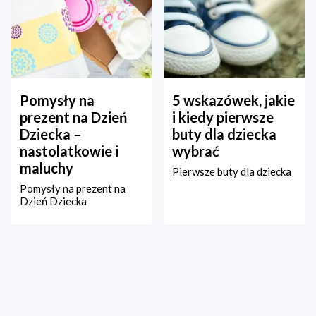
Pomysły na
5 wskazówek, jakie
prezent na Dzień
i kiedy pierwsze
Dziecka –
buty dla dziecka
nastolatkowie i
wybrać
maluchy
Pierwsze buty dla dziecka
Pomysły na prezent na
Dzień Dziecka