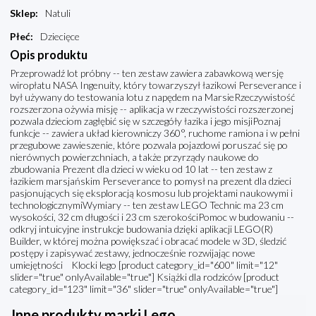
Sklep
:
Natuli
Płeć
:
Dziecięce
Opis produktu
Przeprowadź lot próbny -- ten zestaw zawiera zabawkową wersję
wiropłatu NASA Ingenuity, który towarzyszył łazikowi Perseverance i
był używany do testowania lotu z napędem na MarsieRzeczywistość
rozszerzona ożywia misję -- aplikacja w rzeczywistości rozszerzonej
pozwala dzieciom zagłębić się w szczegóły łazika i jego misjiPoznaj
funkcje -- zawiera układ kierowniczy 360°, ruchome ramiona i w pełni
przegubowe zawieszenie, które pozwala pojazdowi poruszać się po
nierównych powierzchniach, a także przyrządy naukowe do
zbudowania Prezent dla dzieci w wieku od 10 lat -- ten zestaw z
łazikiem marsjańskim Perseverance to pomysł na prezent dla dzieci
pasjonujących się eksploracją kosmosu lub projektami naukowymi i
technologicznymiWymiary -- ten zestaw LEGO Technic ma 23 cm
wysokości, 32 cm długości i 23 cm szerokościPomoc w budowaniu --
odkryj intuicyjne instrukcje budowania dzięki aplikacji LEGO(R)
Builder, w której można powiększać i obracać modele w 3D, śledzić
postępy i zapisywać zestawy, jednocześnie rozwijając nowe
umiejętności Klocki lego [product category_id="600" limit="12"
slider="true" onlyAvailable="true"] Książki dla rodziców [product
category_id="123" limit="36" slider="true" onlyAvailable="true"]
Inne produkty marki Lego