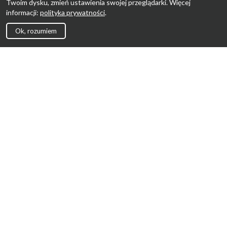
Twoim dysku, zmień ustawienia swojej przeglądarki. Więcej
informacji:
polityka prywatności
.
Ok, rozumiem
Strona Główna
Promocje
Sklepy