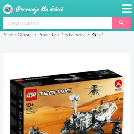
Promocje
Strona Główna
>
Produkty
>
Gry i zabawki
>
Klocki
Produkty
Sklepy
Blog
Wyprawka