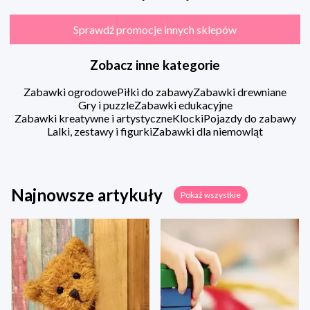
Sprawdź promocje innych sklepów
Zobacz inne kategorie
Zabawki ogrodowe
Piłki do zabawy
Zabawki drewniane
Gry i puzzle
Zabawki edukacyjne
Zabawki kreatywne i artystyczne
Klocki
Pojazdy do zabawy
Lalki, zestawy i figurki
Zabawki dla niemowląt
Najnowsze artykuły
Pokaż wszystkie