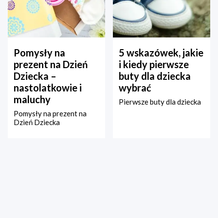
Pomysły na
5 wskazówek, jakie
prezent na Dzień
i kiedy pierwsze
Dziecka –
buty dla dziecka
nastolatkowie i
wybrać
maluchy
Pierwsze buty dla dziecka
Pomysły na prezent na
Dzień Dziecka