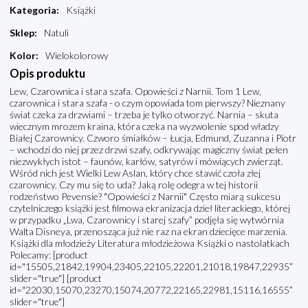
Kategoria
:
Książki
Sklep
:
Natuli
Kolor
:
Wielokolorowy
Opis produktu
Lew, Czarownica i stara szafa. Opowieści z Narnii. Tom 1 Lew,
czarownica i stara szafa - o czym opowiada tom pierwszy? Nieznany
świat czeka za drzwiami – trzeba je tylko otworzyć. Narnia – skuta
wiecznym mrozem kraina, która czeka na wyzwolenie spod władzy
Białej Czarownicy. Czworo śmiałków – Łucja, Edmund, Zuzanna i Piotr
– wchodzi do niej przez drzwi szafy, odkrywając magiczny świat pełen
niezwykłych istot – faunów, karłów, satyrów i mówiących zwierząt.
Wśród nich jest Wielki Lew Aslan, który chce stawić czoła złej
czarownicy. Czy mu się to uda? Jaką rolę odegra w tej historii
rodzeństwo Pevensie? "Opowieści z Narnii" Często miarą sukcesu
czytelniczego książki jest filmowa ekranizacja dzieł literackiego, której
w przypadku „Lwa, Czarownicy i starej szafy” podjęła się wytwórnia
Walta Disneya, przenosząca już nie raz na ekran dziecięce marzenia.
Książki dla młodzieży Literatura młodzieżowa Książki o nastolatkach
Polecamy: [product
id="15505,21842,19904,23405,22105,22201,21018,19847,22935”
slider="true"] [product
id="22030,15070,23270,15074,20772,22165,22981,15116,16555”
slider="true"]