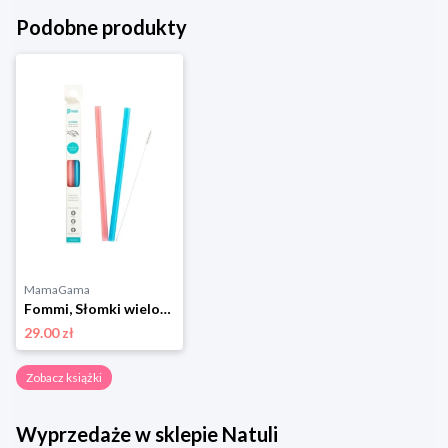
Podobne produkty
MamaGama
Fommi, Słomki wielorazowe pink/blue 2szt.
29.00 zł
Zobacz książki
Wyprzedaże w sklepie Natuli