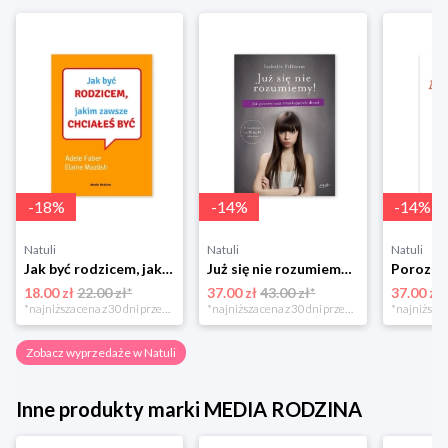
-
18
%
-
14
%
-
14
%
Natuli
Natuli
Natuli
Jak być rodzicem, jakim zawsze chciałeś być Media rodzina
Już się nie rozumiemy! Jak przeżyć czas trzaskających drzwi Esprit
18.00 zł
22.00 zł*
37.00 zł
43.00 zł*
37.00 zł
*najniższa cena z 30 dni przed obniżką
*najniższa cena z 30 dni przed obniżką
Zobacz wyprzedaże w Natuli
Inne produkty marki MEDIA RODZINA