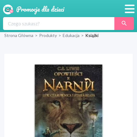
Promocje
Strona Główna
>
Produkty
>
Edukacja
>
Książki
Produkty
Sklepy
Blog
Wyprawka