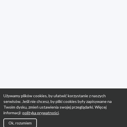
Używamy plików cookies, by ułatwić korzystanie z naszych
serwisów. Jeśli nie chcesz, by pliki cookies były zapisywane na
Twoim dysku, zmień ustawienia swojej przeglądarki. Więcej
informacji:
polityka prywatności
.
Ok, rozumiem