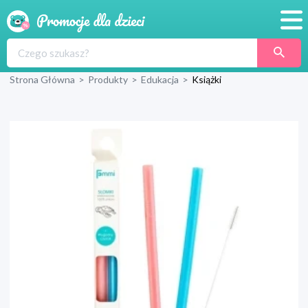
Promocje
Strona Główna
>
Produkty
>
Edukacja
>
Książki
Produkty
Sklepy
Blog
Wyprawka