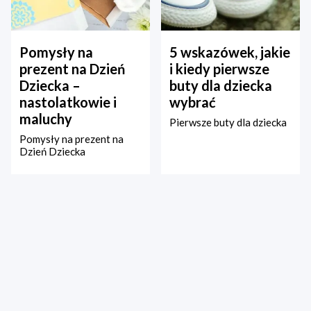
Pomysły na
5 wskazówek, jakie
prezent na Dzień
i kiedy pierwsze
Dziecka –
buty dla dziecka
nastolatkowie i
wybrać
maluchy
Pierwsze buty dla dziecka
Pomysły na prezent na
Dzień Dziecka