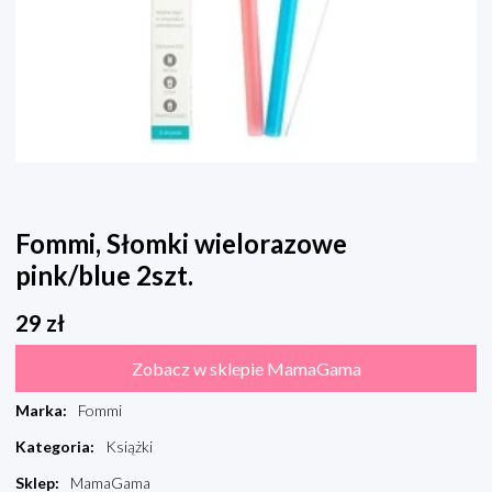
Fommi, Słomki wielorazowe
pink/blue 2szt.
29
zł
Zobacz w sklepie MamaGama
Marka
:
Fommi
Kategoria
:
Książki
Sklep
:
MamaGama