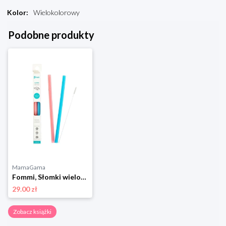
Kolor
:
Wielokolorowy
Podobne produkty
MamaGama
Fommi, Słomki wielorazowe pink/blue 2szt.
29.00 zł
Zobacz książki