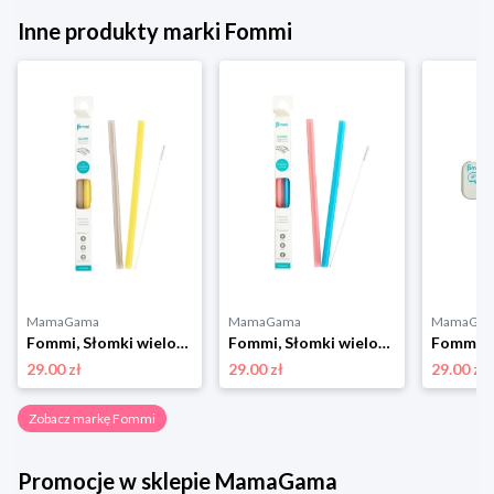
Inne produkty marki Fommi
MamaGama
MamaGama
MamaGa
Fommi, Słomki wielorazowe grey/yellow 2szt.
Fommi, Słomki wielorazowe pink/blue 2szt.
29.00 zł
29.00 zł
29.00 zł
Zobacz markę Fommi
Promocje w sklepie MamaGama