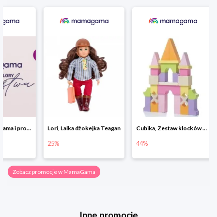
Lori, Lalka dżokejka Teagan
Cubika, Zestaw klocków drewnianych 28 elem.
25%
44%
50%
Zobacz promocje w MamaGama
Inne promocje