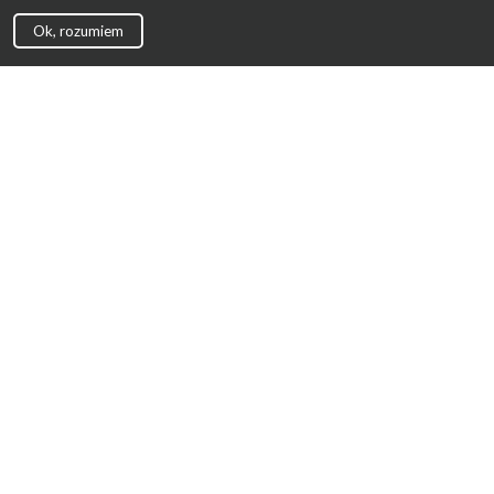
Ok, rozumiem
Strona Główna
Promocje
Sklepy
Wyprawka