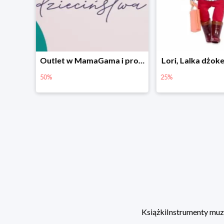
Outlet w MamaGama i promocje do -50%
Lori, Lalka dżokejka Teagan
25%
44%
Książki
Instrumenty mu