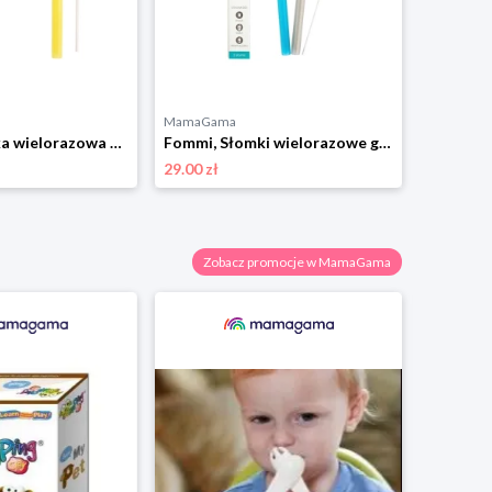
MamaGama
Fommi, Słomka wielorazowa w pudełku yellow
Fommi, Słomki wielorazowe grey/blue 2szt.
29.00 zł
Zobacz promocje w MamaGama