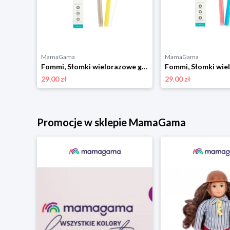
MamaGama
MamaGama
Fommi, Słomka wielorazowa w pudełku grey
Fommi, Słomki wielorazowe grey/yellow 2szt.
29.00 zł
29.00 zł
Promocje w sklepie MamaGama