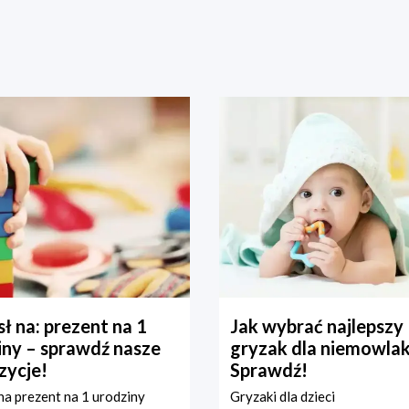
ł na: prezent na 1
Jak wybrać najlepszy
iny – sprawdź nasze
gryzak dla niemowla
zycje!
Sprawdź!
a prezent na 1 urodziny
Gryzaki dla dzieci