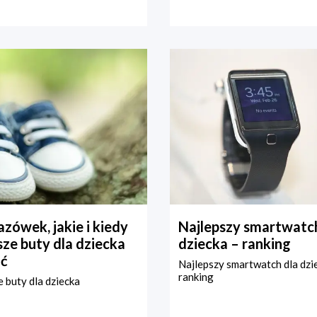
zówek, jakie i kiedy
Najlepszy smartwatch
ze buty dla dziecka
dziecka – ranking
ć
Najlepszy smartwatch dla dzi
ranking
 buty dla dziecka