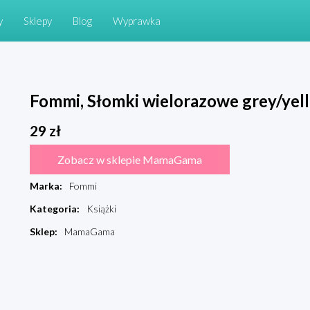
y
Sklepy
Blog
Wyprawka
Fommi, Słomki wielorazowe grey/yell
29
zł
Zobacz w sklepie MamaGama
Marka
:
Fommi
Kategoria
:
Książki
Sklep
:
MamaGama