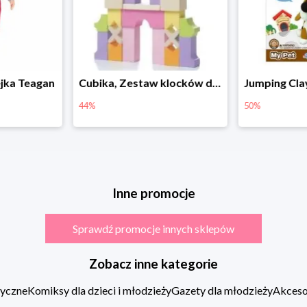
Cubika, Zestaw klocków drewnianych 28 elem.
Jumping Clay, Zestaw kreatywny piesek - Beagle
50%
74%
Inne promocje
Sprawdź promocje innych sklepów
Zobacz inne kategorie
zyczne
Komiksy dla dzieci i młodzieży
Gazety dla młodzieży
Akcesor