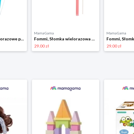
MamaGama
MamaGama
Fommi, Słomki wielorazowe pink/blue 2szt.
Fommi, Słomka wielorazowa w pudełku pink
29.00 zł
29.00 zł