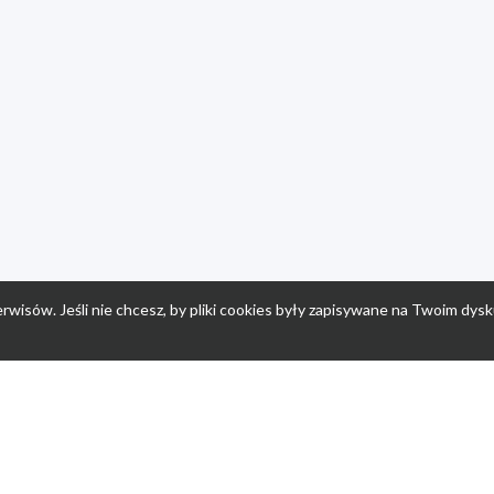
rwisów. Jeśli nie chcesz, by pliki cookies były zapisywane na Twoim dysk
a
Przepisy dla dzieci
Po