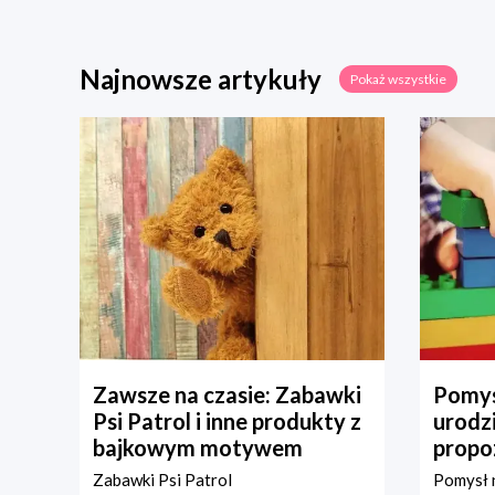
Najnowsze artykuły
Pokaż wszystkie
Zawsze na czasie: Zabawki
Pomys
Psi Patrol i inne produkty z
urodz
bajkowym motywem
propo
Zabawki Psi Patrol
Pomysł n