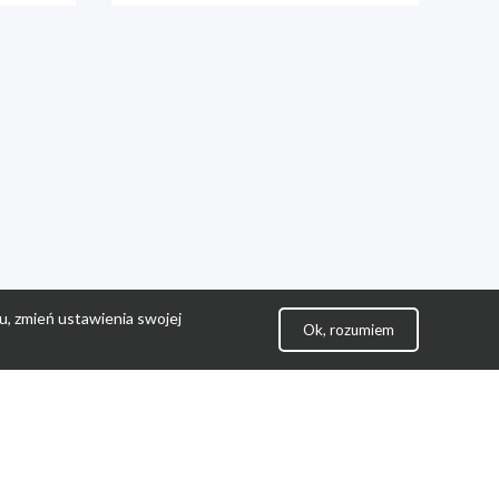
u, zmień ustawienia swojej
Ok, rozumiem
lityka Prywatności