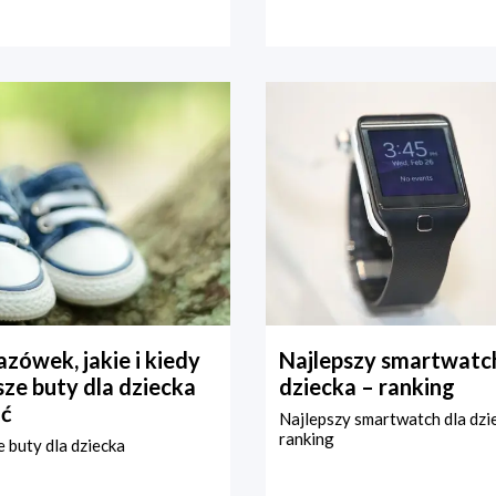
zówek, jakie i kiedy
Najlepszy smartwatch
ze buty dla dziecka
dziecka – ranking
ć
Najlepszy smartwatch dla dzi
ranking
 buty dla dziecka