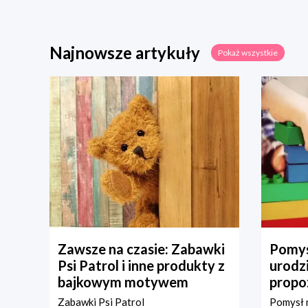
Najnowsze artykuły
Pokaż wszystkie
Zawsze na czasie: Zabawki
Pomys
Psi Patrol i inne produkty z
urodz
bajkowym motywem
propo
Zabawki Psi Patrol
Pomysł n