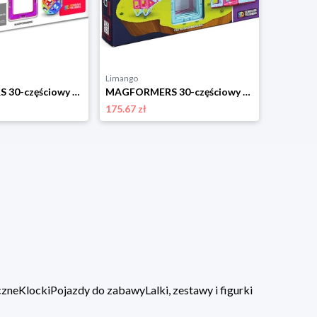
Limango
Limango
MAGFORMERS 30-częściowy zestaw magnetyczny "Standard Line" - 3+ rozmiar: onesize
MAGFORMERS 30-częściowy zestaw magnetyczny "Inspire" - 3+ rozmiar: onesize
175.67 zł
268.55 zł
czne
Klocki
Pojazdy do zabawy
Lalki, zestawy i figurki