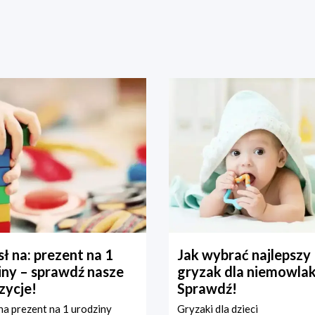
ł na: prezent na 1
Jak wybrać najlepszy
iny – sprawdź nasze
gryzak dla niemowla
zycje!
Sprawdź!
a prezent na 1 urodziny
Gryzaki dla dzieci