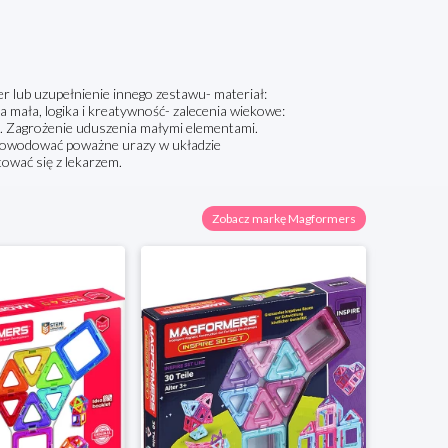
er lub uzupełnienie innego zestawu- materiał:
ała, logika i kreatywność- zalecenia wiekowe:
ia. Zagrożenie uduszenia małymi elementami.
spowodować poważne urazy w układzie
ować się z lekarzem.
Zobacz markę Magformers