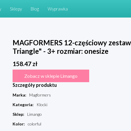
y
Sklepy
Blog
Wyprawka
MAGFORMERS 12-częściowy zestaw 
Triangle" - 3+ rozmiar: onesize
158.47
zł
Zobacz w sklepie Limango
Szczegóły produktu
Marka
:
Magformers
Kategoria
:
Klocki
Sklep
:
Limango
Kolor
:
colorful