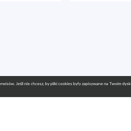
rwisów. Jeśli nie chcesz, by pliki cookies były zapisywane na Twoim dysk
a
Przepisy dla dzieci
Po