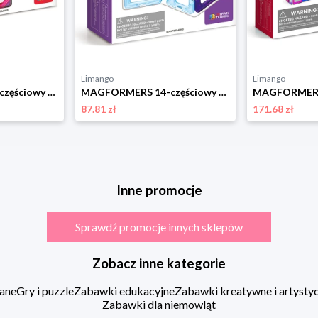
Limango
Limango
MAGFORMERS 30-częściowy zestaw magnetyczny "Challenger" - 3+ rozmiar: onesize
MAGFORMERS 14-częściowy zestaw magnetyczny "Inspire" - 3+ rozmiar: onesize
87.81 zł
171.68 zł
Inne promocje
Sprawdź promocje innych sklepów
Zobacz inne kategorie
ane
Gry i puzzle
Zabawki edukacyjne
Zabawki kreatywne i artysty
Zabawki dla niemowląt