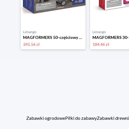
Limango
Limango
MAGFORMERS 26-częściowy zestaw magnetyczny "Police & Rescue" - 3+ rozmiar: onesize
MAGFORMERS 50-częściowy zestaw magnetyczny "Amazing Police Set" - 3+ rozmiar: onesize
241.56 zł
184.46 zł
Zabawki ogrodowe
Piłki do zabawy
Zabawki drewni