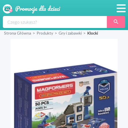
Promocje
Strona Główna
>
Produkty
>
Gry i zabawki
>
Klocki
Produkty
Sklepy
Blog
Wyprawka