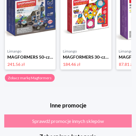
Limango
Limango
Limango
MAGFORMERS 50-częściowy zestaw magnetyczny "Amazing Police Set" - 3+ rozmiar: onesize
MAGFORMERS 30-częściowy zestaw magnetyczny "Challenger" - 3+ rozmiar: onesize
241.56 zł
184.46 zł
87.81 zł
Zobacz markę Magformers
Inne promocje
Sprawdź promocje innych sklepów