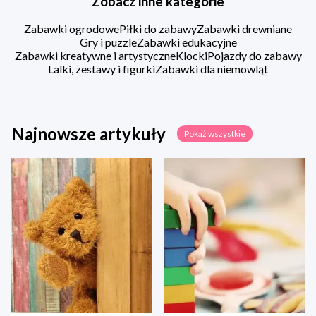
Zobacz inne kategorie
Zabawki ogrodowe
Piłki do zabawy
Zabawki drewniane
Gry i puzzle
Zabawki edukacyjne
Zabawki kreatywne i artystyczne
Klocki
Pojazdy do zabawy
Lalki, zestawy i figurki
Zabawki dla niemowląt
Najnowsze artykuły
Pokaż wszystkie