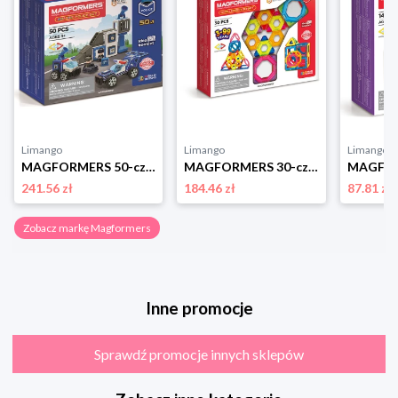
Limango
Limango
Limango
MAGFORMERS 50-częściowy zestaw magnetyczny "Amazing Police Set" - 3+ rozmiar: onesize
MAGFORMERS 30-częściowy zestaw magnetyczny "Challenger" - 3+ rozmiar: onesize
241.56 zł
184.46 zł
87.81 zł
Zobacz markę Magformers
Inne promocje
Sprawdź promocje innych sklepów