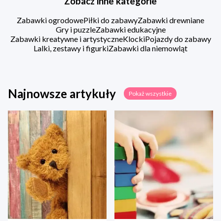
Zobacz inne kategorie
Zabawki ogrodowe
Piłki do zabawy
Zabawki drewniane
Gry i puzzle
Zabawki edukacyjne
Zabawki kreatywne i artystyczne
Klocki
Pojazdy do zabawy
Lalki, zestawy i figurki
Zabawki dla niemowląt
Najnowsze artykuły
Pokaż wszystkie