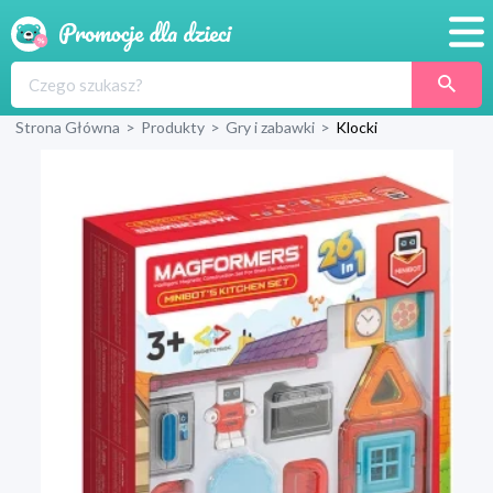
Promocje
Strona Główna
>
Produkty
>
Gry i zabawki
>
Klocki
Produkty
Sklepy
Blog
Wyprawka