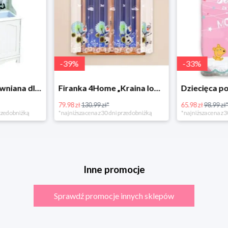
-
39
%
-
33
%
Bino Kuchnia drewniana dla dzieci Provence
Firanka 4Home „Kraina lodu” (Frozen)
79.98 zł
130.99 zł*
65.98 zł
98.99 zł
rzed obniżką
*najniższa cena z 30 dni przed obniżką
*najniższa cena z 3
Inne promocje
Sprawdź promocje innych sklepów