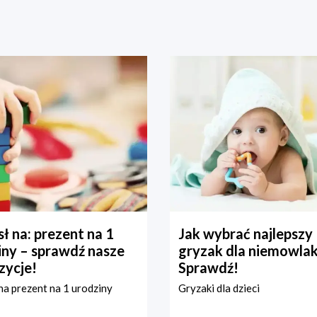
ł na: prezent na 1
Jak wybrać najlepszy
iny – sprawdź nasze
gryzak dla niemowla
zycje!
Sprawdź!
a prezent na 1 urodziny
Gryzaki dla dzieci