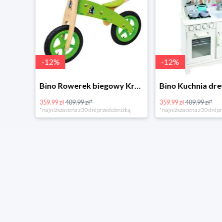
-
12
%
-
12
%
4Home Koc baranek świecący Dino
Bino Rowerek biegowy Krecik
359.99 zł
409.99 zł*
359.99 zł
409.99 zł*
*najniższa cena z 30 dni przed obniżką
*najniższa cena z 30 dni p