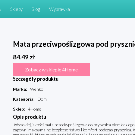
y
Sklepy
Blog
Wyprawka
Mata przeciwpoślizgowa pod pryszni
84.49
zł
Zobacz w sklepie 4Home
Szczegóły produktu
Marka
:
Wenko
Kategoria
:
Dom
Sklep
:
4Home
Opis produktu
Wysokiej jakości mata przeciwpoślizgowa do prysznica niemieckie
zapewni maksymalne bezpieczeństwo i komfort podczas prysznica.
przyssawki, które zapobiegają jej ślizganiu. Mata została wykonana 