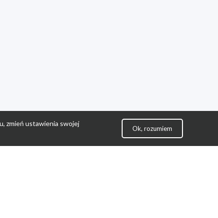
u, zmień ustawienia swojej
Ok, rozumiem
lityka Prywatności
ontakt