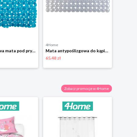
4Home
4Home
Antypoślizgowa mata pod prysznic Paradise Wenko,turkusowa
Mata antypoślizgowa do kąpieli Belem Wenko
65.48 zł
84.49 zł
Zobacz promocje w 4Home