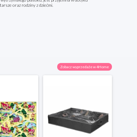
arsze oraz rodziny z dziećmi.
Zobacz wyprzedaże w 4Home