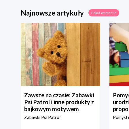
Najnowsze artykuły
Pokaż wszystkie
Zawsze na czasie: Zabawki
Pomys
Psi Patrol i inne produkty z
urodz
bajkowym motywem
propo
Zabawki Psi Patrol
Pomysł n