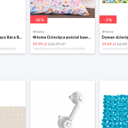
-
36
%
-
5
%
4Home
4Home
Bellatex Koc dziecięcy Bára Butterfly różowy, 75 x 100 cm
4Home Dziecięca pościel bawełniana Unicorns, 140 x 200 cm, 70 x 90 cm
99.99 zł
156.99 zł*
59.49 zł
62.49 
rzed obniżką
*najniższa cena z 30 dni przed obniżką
*najniższa cena z 3