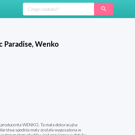
c Paradise, Wenko
go producenta WENKO. Ta mata dekoracyjna
 Warstwa spodnia maty została wyposażona w
z wytrzymałego plastiku, jest przyjemna w dotyku