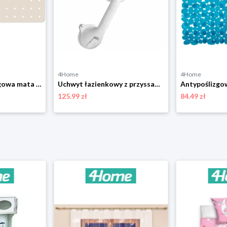
4Home
4Home
Wenko Antypoślizgowa mata do wanny Mirasol, beżowy
Uchwyt łazienkowy z przyssawkami Trio Secura Wenko, 50 cm
125.99 zł
84.49 zł