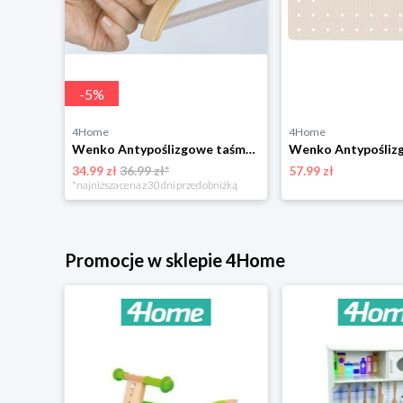
-
5
%
4Home
4Home
Uchwyt na wannę Secura Wenko, 23 x 52 x 24,5 cm
Wenko Antypoślizgowe taśmy do wieszaków, 20 szt.
34.99 zł
36.99 zł*
57.99 zł
*najniższa cena z 30 dni przed obniżką
Promocje w sklepie 4Home