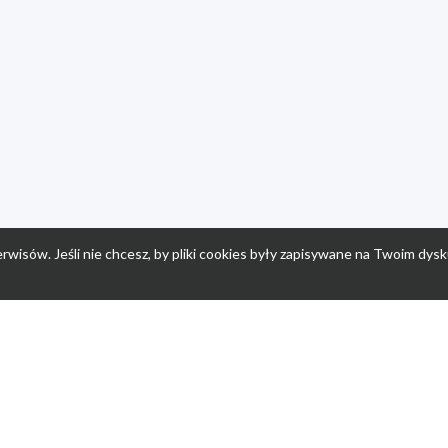
rwisów. Jeśli nie chcesz, by pliki cookies były zapisywane na Twoim dysk
a
Przepisy dla dzieci
Po
Nuumi.pl - moda online
K